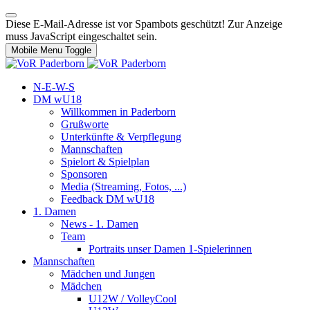
Diese E-Mail-Adresse ist vor Spambots geschützt! Zur Anzeige
muss JavaScript eingeschaltet sein.
Mobile Menu Toggle
N-E-W-S
DM wU18
Willkommen in Paderborn
Grußworte
Unterkünfte & Verpflegung
Mannschaften
Spielort & Spielplan
Sponsoren
Media (Streaming, Fotos, ...)
Feedback DM wU18
1. Damen
News - 1. Damen
Team
Portraits unser Damen 1-Spielerinnen
Mannschaften
Mädchen und Jungen
Mädchen
U12W / VolleyCool