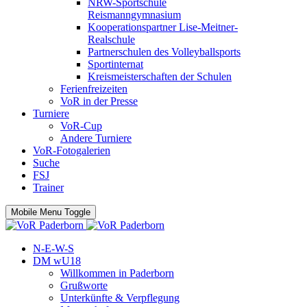
NRW-Sportschule
Reismanngymnasium
Kooperationspartner Lise-Meitner-
Realschule
Partnerschulen des Volleyballsports
Sportinternat
Kreismeisterschaften der Schulen
Ferienfreizeiten
VoR in der Presse
Turniere
VoR-Cup
Andere Turniere
VoR-Fotogalerien
Suche
FSJ
Trainer
Mobile Menu Toggle
N-E-W-S
DM wU18
Willkommen in Paderborn
Grußworte
Unterkünfte & Verpflegung