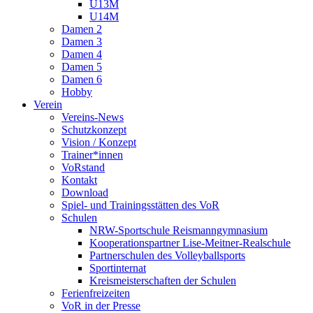
U13M
U14M
Damen 2
Damen 3
Damen 4
Damen 5
Damen 6
Hobby
Verein
Vereins-News
Schutzkonzept
Vision / Konzept
Trainer*innen
VoRstand
Kontakt
Download
Spiel- und Trainingsstätten des VoR
Schulen
NRW-Sportschule Reismanngymnasium
Kooperationspartner Lise-Meitner-Realschule
Partnerschulen des Volleyballsports
Sportinternat
Kreismeisterschaften der Schulen
Ferienfreizeiten
VoR in der Presse