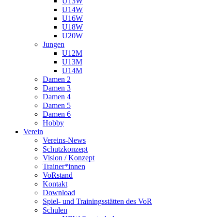
U13W
U14W
U16W
U18W
U20W
Jungen
U12M
U13M
U14M
Damen 2
Damen 3
Damen 4
Damen 5
Damen 6
Hobby
Verein
Vereins-News
Schutzkonzept
Vision / Konzept
Trainer*innen
VoRstand
Kontakt
Download
Spiel- und Trainingsstätten des VoR
Schulen