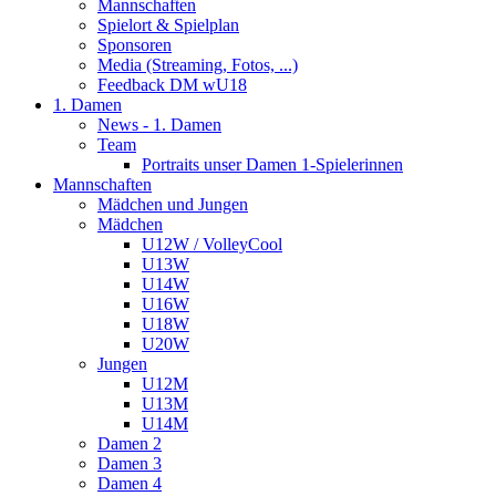
Mannschaften
Spielort & Spielplan
Sponsoren
Media (Streaming, Fotos, ...)
Feedback DM wU18
1. Damen
News - 1. Damen
Team
Portraits unser Damen 1-Spielerinnen
Mannschaften
Mädchen und Jungen
Mädchen
U12W / VolleyCool
U13W
U14W
U16W
U18W
U20W
Jungen
U12M
U13M
U14M
Damen 2
Damen 3
Damen 4