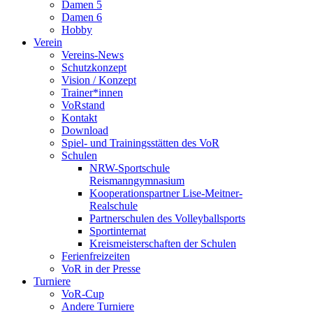
Damen 5
Damen 6
Hobby
Verein
Vereins-News
Schutzkonzept
Vision / Konzept
Trainer*innen
VoRstand
Kontakt
Download
Spiel- und Trainingsstätten des VoR
Schulen
NRW-Sportschule
Reismanngymnasium
Kooperationspartner Lise-Meitner-
Realschule
Partnerschulen des Volleyballsports
Sportinternat
Kreismeisterschaften der Schulen
Ferienfreizeiten
VoR in der Presse
Turniere
VoR-Cup
Andere Turniere