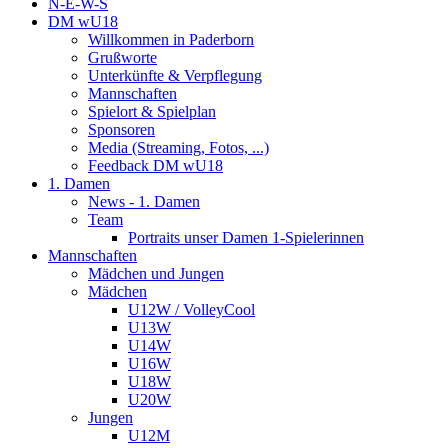
N-E-W-S
DM wU18
Willkommen in Paderborn
Grußworte
Unterkünfte & Verpflegung
Mannschaften
Spielort & Spielplan
Sponsoren
Media (Streaming, Fotos, ...)
Feedback DM wU18
1. Damen
News - 1. Damen
Team
Portraits unser Damen 1-Spielerinnen
Mannschaften
Mädchen und Jungen
Mädchen
U12W / VolleyCool
U13W
U14W
U16W
U18W
U20W
Jungen
U12M