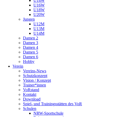
U14W
U16W
U18W
U20W
Jungen
U12M
U13M
U14M
Damen 2
Damen 3
Damen 4
Damen 5
Damen 6
Hobby
Verein
Vereins-News
Schutzkonzept
Vision / Konzept
Trainer*innen
VoRstand
Kontakt
Download
Spiel- und Trainingsstätten des VoR
Schulen
NRW-Sportschule