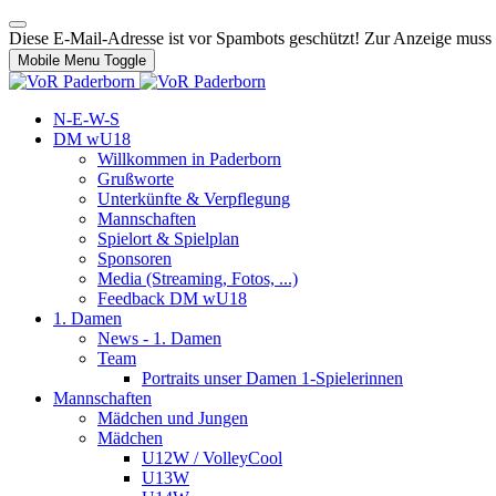
Diese E-Mail-Adresse ist vor Spambots geschützt! Zur Anzeige muss J
Mobile Menu Toggle
N-E-W-S
DM wU18
Willkommen in Paderborn
Grußworte
Unterkünfte & Verpflegung
Mannschaften
Spielort & Spielplan
Sponsoren
Media (Streaming, Fotos, ...)
Feedback DM wU18
1. Damen
News - 1. Damen
Team
Portraits unser Damen 1-Spielerinnen
Mannschaften
Mädchen und Jungen
Mädchen
U12W / VolleyCool
U13W