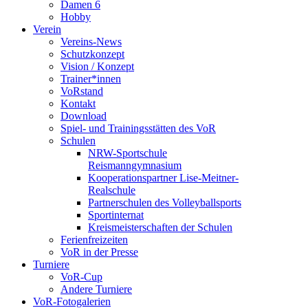
Damen 6
Hobby
Verein
Vereins-News
Schutzkonzept
Vision / Konzept
Trainer*innen
VoRstand
Kontakt
Download
Spiel- und Trainingsstätten des VoR
Schulen
NRW-Sportschule
Reismanngymnasium
Kooperationspartner Lise-Meitner-
Realschule
Partnerschulen des Volleyballsports
Sportinternat
Kreismeisterschaften der Schulen
Ferienfreizeiten
VoR in der Presse
Turniere
VoR-Cup
Andere Turniere
VoR-Fotogalerien