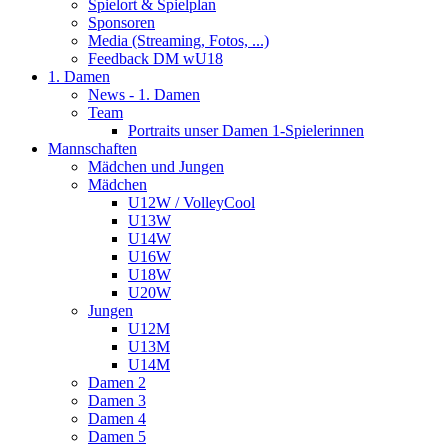
Spielort & Spielplan
Sponsoren
Media (Streaming, Fotos, ...)
Feedback DM wU18
1. Damen
News - 1. Damen
Team
Portraits unser Damen 1-Spielerinnen
Mannschaften
Mädchen und Jungen
Mädchen
U12W / VolleyCool
U13W
U14W
U16W
U18W
U20W
Jungen
U12M
U13M
U14M
Damen 2
Damen 3
Damen 4
Damen 5