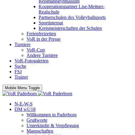
Reismanngymnasium
Kooperationspartner Lise-Meitner-
Realschule
Partnerschulen des Volleyballsports
Sportinternat
Kreismeisterschaften der Schulen
Ferienfreizeiten
VoR in der Presse
Turniere
VoR-Cup
Andere Turniere
VoR-Fotogalerien
Suche
FSJ
Trainer
Mobile Menu Toggle
N-E-W-S
DM wU18
Willkommen in Paderborn
Grußworte
Unterkünfte & Verpflegung
Mannschaften