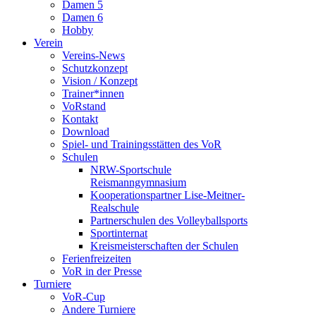
Damen 5
Damen 6
Hobby
Verein
Vereins-News
Schutzkonzept
Vision / Konzept
Trainer*innen
VoRstand
Kontakt
Download
Spiel- und Trainingsstätten des VoR
Schulen
NRW-Sportschule
Reismanngymnasium
Kooperationspartner Lise-Meitner-
Realschule
Partnerschulen des Volleyballsports
Sportinternat
Kreismeisterschaften der Schulen
Ferienfreizeiten
VoR in der Presse
Turniere
VoR-Cup
Andere Turniere