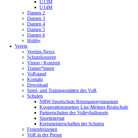
U13M
U14M
Damen 2
Damen 3
Damen 4
Damen 5
Damen 6
Hobby
Verein
Vereins-News
Schutzkonzept
Vision / Konzept
Trainer*innen
VoRstand
Kontakt
Download
Spiel- und Trainingsstätten des VoR
Schulen
NRW-Sportschule Reismanngymnasium
Kooperationspartner Lise-Meitner-Realschule
Partnerschulen des Volleyballsports
Sportinternat
Kreismeisterschaften der Schulen
Ferienfreizeiten
VoR in der Presse