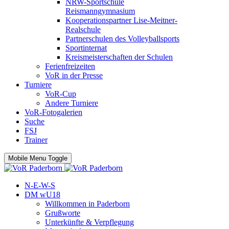
NRW-Sportschule
Reismanngymnasium
Kooperationspartner Lise-Meitner-
Realschule
Partnerschulen des Volleyballsports
Sportinternat
Kreismeisterschaften der Schulen
Ferienfreizeiten
VoR in der Presse
Turniere
VoR-Cup
Andere Turniere
VoR-Fotogalerien
Suche
FSJ
Trainer
Mobile Menu Toggle
N-E-W-S
DM wU18
Willkommen in Paderborn
Grußworte
Unterkünfte & Verpflegung