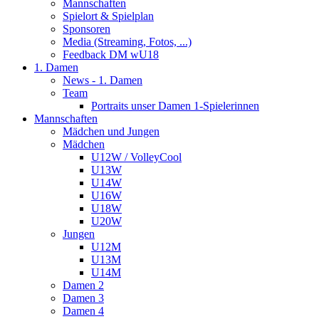
Mannschaften
Spielort & Spielplan
Sponsoren
Media (Streaming, Fotos, ...)
Feedback DM wU18
1. Damen
News - 1. Damen
Team
Portraits unser Damen 1-Spielerinnen
Mannschaften
Mädchen und Jungen
Mädchen
U12W / VolleyCool
U13W
U14W
U16W
U18W
U20W
Jungen
U12M
U13M
U14M
Damen 2
Damen 3
Damen 4