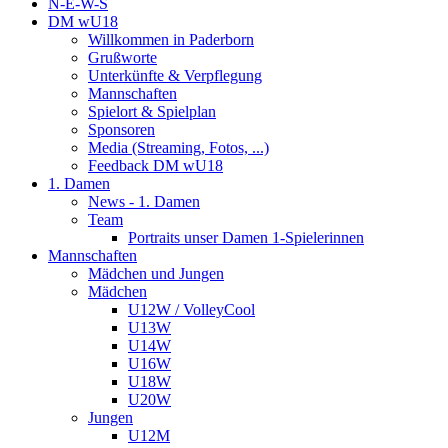
N-E-W-S
DM wU18
Willkommen in Paderborn
Grußworte
Unterkünfte & Verpflegung
Mannschaften
Spielort & Spielplan
Sponsoren
Media (Streaming, Fotos, ...)
Feedback DM wU18
1. Damen
News - 1. Damen
Team
Portraits unser Damen 1-Spielerinnen
Mannschaften
Mädchen und Jungen
Mädchen
U12W / VolleyCool
U13W
U14W
U16W
U18W
U20W
Jungen
U12M