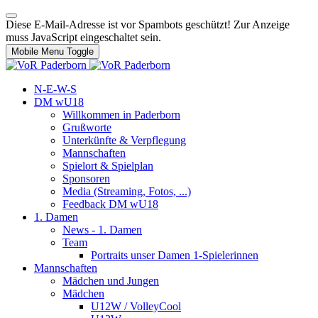
Diese E-Mail-Adresse ist vor Spambots geschützt! Zur Anzeige
muss JavaScript eingeschaltet sein.
Mobile Menu Toggle
N-E-W-S
DM wU18
Willkommen in Paderborn
Grußworte
Unterkünfte & Verpflegung
Mannschaften
Spielort & Spielplan
Sponsoren
Media (Streaming, Fotos, ...)
Feedback DM wU18
1. Damen
News - 1. Damen
Team
Portraits unser Damen 1-Spielerinnen
Mannschaften
Mädchen und Jungen
Mädchen
U12W / VolleyCool