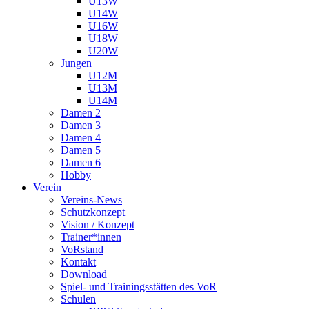
U13W
U14W
U16W
U18W
U20W
Jungen
U12M
U13M
U14M
Damen 2
Damen 3
Damen 4
Damen 5
Damen 6
Hobby
Verein
Vereins-News
Schutzkonzept
Vision / Konzept
Trainer*innen
VoRstand
Kontakt
Download
Spiel- und Trainingsstätten des VoR
Schulen