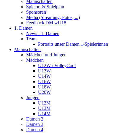
Mannschaften
Spielort & Spielplan
Sponsoren
Media (Streaming, Fotos, ...)
Feedback DM wU18
1. Damen
News - 1. Damen
Team
Portraits unser Damen 1-Spielerinnen
Mannschaften
Mädchen und Jungen
Mädchen
U12W / VolleyCool
U13W
U14W
U16W
U18W
U20W
Jungen
U12M
U13M
U14M
Damen 2
Damen 3
Damen 4