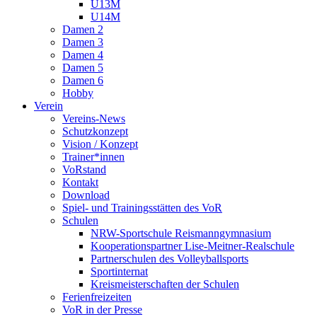
U13M
U14M
Damen 2
Damen 3
Damen 4
Damen 5
Damen 6
Hobby
Verein
Vereins-News
Schutzkonzept
Vision / Konzept
Trainer*innen
VoRstand
Kontakt
Download
Spiel- und Trainingsstätten des VoR
Schulen
NRW-Sportschule Reismanngymnasium
Kooperationspartner Lise-Meitner-Realschule
Partnerschulen des Volleyballsports
Sportinternat
Kreismeisterschaften der Schulen
Ferienfreizeiten
VoR in der Presse