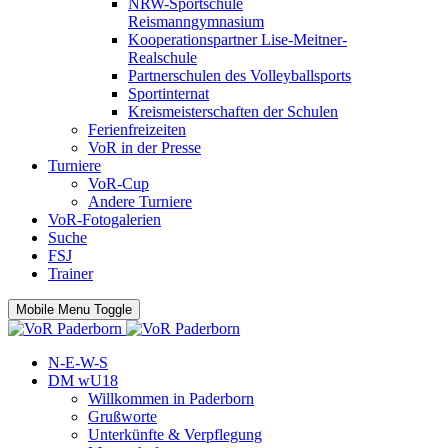
NRW-Sportschule
Reismanngymnasium
Kooperationspartner Lise-Meitner-
Realschule
Partnerschulen des Volleyballsports
Sportinternat
Kreismeisterschaften der Schulen
Ferienfreizeiten
VoR in der Presse
Turniere
VoR-Cup
Andere Turniere
VoR-Fotogalerien
Suche
FSJ
Trainer
Mobile Menu Toggle
N-E-W-S
DM wU18
Willkommen in Paderborn
Grußworte
Unterkünfte & Verpflegung