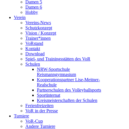
Damen 5
Damen 6
Hobby
Verein
Vereins-News
Schutzkonzept
Vision / Konzept
Trainer*innen
VoRstand
Kontakt
Download
Spiel- und Trainingsstätten des VoR
Schulen
NRW-Sportschule
Reismanngymnasium
Kooperationspartner Lise-Meitner-
Realschule
Partnerschulen des Volleyballsports
Sportinternat
Kreismeisterschaften der Schulen
Ferienfreizeiten
VoR in der Presse
Turniere
VoR-Cup
Andere Turniere