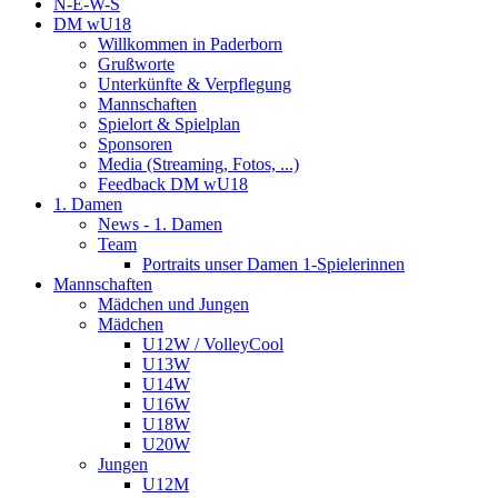
N-E-W-S
DM wU18
Willkommen in Paderborn
Grußworte
Unterkünfte & Verpflegung
Mannschaften
Spielort & Spielplan
Sponsoren
Media (Streaming, Fotos, ...)
Feedback DM wU18
1. Damen
News - 1. Damen
Team
Portraits unser Damen 1-Spielerinnen
Mannschaften
Mädchen und Jungen
Mädchen
U12W / VolleyCool
U13W
U14W
U16W
U18W
U20W
Jungen
U12M