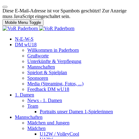
Diese E-Mail-Adresse ist vor Spambots geschützt! Zur Anzeige
muss JavaScript eingeschaltet sein.
Mobile Menu Toggle
N-E-W-S
DM wU18
Willkommen in Paderborn
Grußworte
Unterkünfte & Verpflegung
Mannschaften
Spielort & Spielplan
Sponsoren
Media (Streaming, Fotos, ...)
Feedback DM wU18
1. Damen
News - 1. Damen
Team
Portraits unser Damen 1-Spielerinnen
Mannschaften
Mädchen und Jungen
Mädchen
U12W / VolleyCool