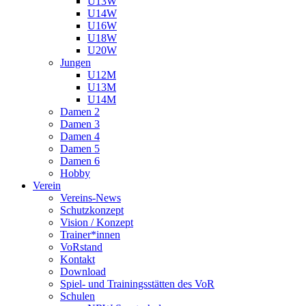
U13W
U14W
U16W
U18W
U20W
Jungen
U12M
U13M
U14M
Damen 2
Damen 3
Damen 4
Damen 5
Damen 6
Hobby
Verein
Vereins-News
Schutzkonzept
Vision / Konzept
Trainer*innen
VoRstand
Kontakt
Download
Spiel- und Trainingsstätten des VoR
Schulen