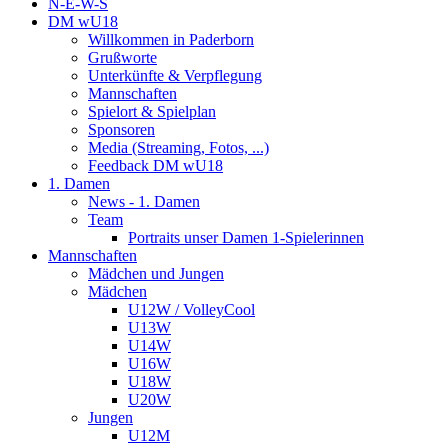
N-E-W-S
DM wU18
Willkommen in Paderborn
Grußworte
Unterkünfte & Verpflegung
Mannschaften
Spielort & Spielplan
Sponsoren
Media (Streaming, Fotos, ...)
Feedback DM wU18
1. Damen
News - 1. Damen
Team
Portraits unser Damen 1-Spielerinnen
Mannschaften
Mädchen und Jungen
Mädchen
U12W / VolleyCool
U13W
U14W
U16W
U18W
U20W
Jungen
U12M