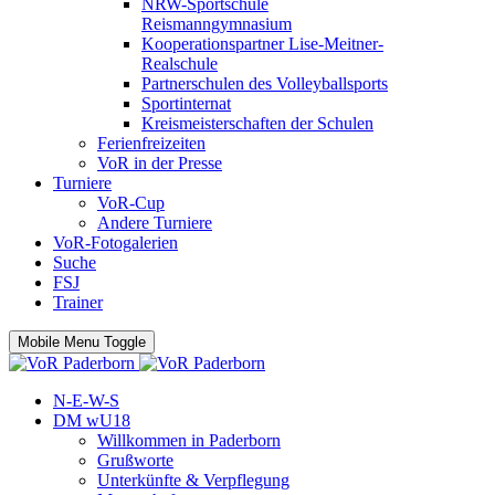
NRW-Sportschule
Reismanngymnasium
Kooperationspartner Lise-Meitner-
Realschule
Partnerschulen des Volleyballsports
Sportinternat
Kreismeisterschaften der Schulen
Ferienfreizeiten
VoR in der Presse
Turniere
VoR-Cup
Andere Turniere
VoR-Fotogalerien
Suche
FSJ
Trainer
Mobile Menu Toggle
N-E-W-S
DM wU18
Willkommen in Paderborn
Grußworte
Unterkünfte & Verpflegung