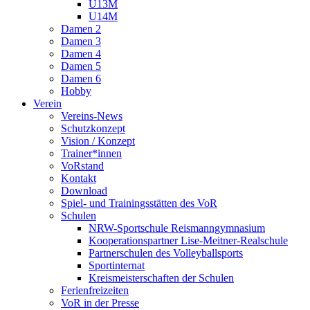
U13M
U14M
Damen 2
Damen 3
Damen 4
Damen 5
Damen 6
Hobby
Verein
Vereins-News
Schutzkonzept
Vision / Konzept
Trainer*innen
VoRstand
Kontakt
Download
Spiel- und Trainingsstätten des VoR
Schulen
NRW-Sportschule Reismanngymnasium
Kooperationspartner Lise-Meitner-Realschule
Partnerschulen des Volleyballsports
Sportinternat
Kreismeisterschaften der Schulen
Ferienfreizeiten
VoR in der Presse