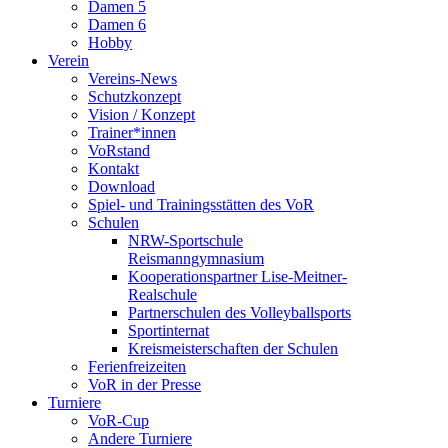
Damen 5
Damen 6
Hobby
Verein
Vereins-News
Schutzkonzept
Vision / Konzept
Trainer*innen
VoRstand
Kontakt
Download
Spiel- und Trainingsstätten des VoR
Schulen
NRW-Sportschule
Reismanngymnasium
Kooperationspartner Lise-Meitner-
Realschule
Partnerschulen des Volleyballsports
Sportinternat
Kreismeisterschaften der Schulen
Ferienfreizeiten
VoR in der Presse
Turniere
VoR-Cup
Andere Turniere