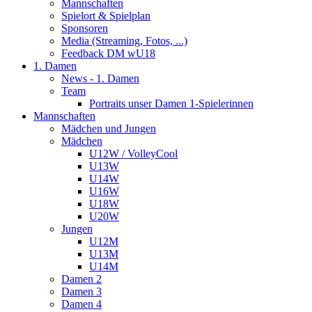
Mannschaften
Spielort & Spielplan
Sponsoren
Media (Streaming, Fotos, ...)
Feedback DM wU18
1. Damen
News - 1. Damen
Team
Portraits unser Damen 1-Spielerinnen
Mannschaften
Mädchen und Jungen
Mädchen
U12W / VolleyCool
U13W
U14W
U16W
U18W
U20W
Jungen
U12M
U13M
U14M
Damen 2
Damen 3
Damen 4