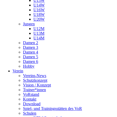
U13W
U14W
U16W
U18W
U20W
Jungen
U12M
U13M
U14M
Damen 2
Damen 3
Damen 4
Damen 5
Damen 6
Hobby
Verein
Vereins-News
Schutzkonzept
Vision / Konzept
Trainer*innen
VoRstand
Kontakt
Download
Spiel- und Trainingsstätten des VoR
Schulen