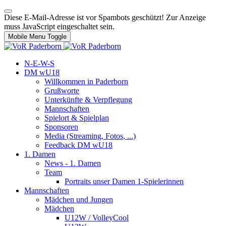
Diese E-Mail-Adresse ist vor Spambots geschützt! Zur Anzeige
muss JavaScript eingeschaltet sein.
Mobile Menu Toggle
N-E-W-S
DM wU18
Willkommen in Paderborn
Grußworte
Unterkünfte & Verpflegung
Mannschaften
Spielort & Spielplan
Sponsoren
Media (Streaming, Fotos, ...)
Feedback DM wU18
1. Damen
News - 1. Damen
Team
Portraits unser Damen 1-Spielerinnen
Mannschaften
Mädchen und Jungen
Mädchen
U12W / VolleyCool