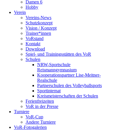
Damen 6
Hobby
Verein
Vereins-News
Schutzkonzept
Vision / Konzept
Trainer*innen
VoRstand
Kontakt
Download
Spiel- und Trainingsstätten des VoR
Schulen
NRW-Sportschule
Reismanngymnasium
Kooperationspartner Lise-Meitner-
Realschule
Partnerschulen des Volleyballsports
Sportinternat
Kreismeisterschaften der Schulen
Ferienfreizeiten
VoR in der Presse
Turniere
VoR-Cup
Andere Turniere
VoR-Fotogalerien