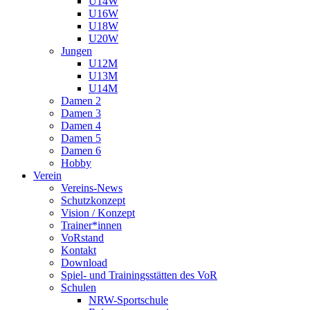
U14W
U16W
U18W
U20W
Jungen
U12M
U13M
U14M
Damen 2
Damen 3
Damen 4
Damen 5
Damen 6
Hobby
Verein
Vereins-News
Schutzkonzept
Vision / Konzept
Trainer*innen
VoRstand
Kontakt
Download
Spiel- und Trainingsstätten des VoR
Schulen
NRW-Sportschule