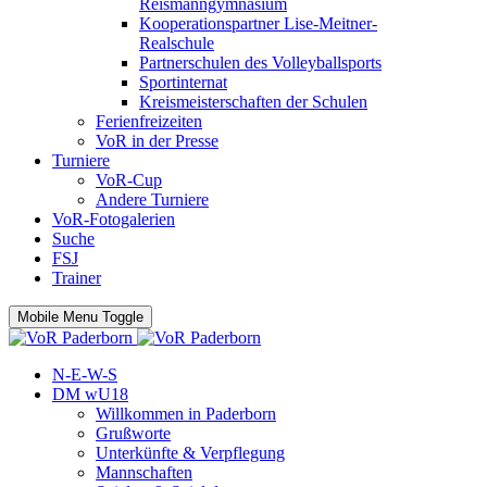
Reismanngymnasium
Kooperationspartner Lise-Meitner-
Realschule
Partnerschulen des Volleyballsports
Sportinternat
Kreismeisterschaften der Schulen
Ferienfreizeiten
VoR in der Presse
Turniere
VoR-Cup
Andere Turniere
VoR-Fotogalerien
Suche
FSJ
Trainer
Mobile Menu Toggle
N-E-W-S
DM wU18
Willkommen in Paderborn
Grußworte
Unterkünfte & Verpflegung
Mannschaften