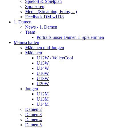
Spielort & Spielplan
Sponsoren
Media (Streaming, Fotos, ...)
Feedback DM wU18
1. Damen
News - 1. Damen
Team
Portraits unser Damen 1-Spielerinnen
Mannschaften
Mädchen und Jungen
Mädchen
U12W / VolleyCool
U13W
U14W
U16W
U18W
U20W
Jungen
U12M
U13M
U14M
Damen 2
Damen 3
Damen 4
Damen 5