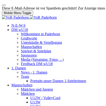
Diese E-Mail-Adresse ist vor Spambots geschützt! Zur Anzeige muss J
Mobile Menu Toggle
N-E-W-S
DM wU18
Willkommen in Paderborn
Grußworte
Unterkünfte & Verpflegung
Mannschaften
Spielort & Spielplan
Sponsoren
Media (Streaming, Fotos, ...)
Feedback DM wU18
1. Damen
News - 1. Damen
Team
Portraits unser Damen 1-Spielerinnen
Mannschaften
Mädchen und Jungen
Mädchen
U12W / VolleyCool
U13W