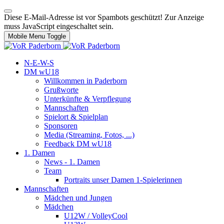
Diese E-Mail-Adresse ist vor Spambots geschützt! Zur Anzeige
muss JavaScript eingeschaltet sein.
Mobile Menu Toggle
N-E-W-S
DM wU18
Willkommen in Paderborn
Grußworte
Unterkünfte & Verpflegung
Mannschaften
Spielort & Spielplan
Sponsoren
Media (Streaming, Fotos, ...)
Feedback DM wU18
1. Damen
News - 1. Damen
Team
Portraits unser Damen 1-Spielerinnen
Mannschaften
Mädchen und Jungen
Mädchen
U12W / VolleyCool