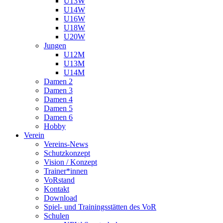
U13W
U14W
U16W
U18W
U20W
Jungen
U12M
U13M
U14M
Damen 2
Damen 3
Damen 4
Damen 5
Damen 6
Hobby
Verein
Vereins-News
Schutzkonzept
Vision / Konzept
Trainer*innen
VoRstand
Kontakt
Download
Spiel- und Trainingsstätten des VoR
Schulen