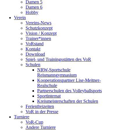
Damen 5
Damen 6
Hobby
Verein
Vereins-News
Schutzkonzept
Vision / Konzept
Trainer*innen
VoRstand
Kontakt
Download
Spiel- und Trainingsstätten des VoR
Schulen
NRW-Sportschule
Reismanngymnasium
Kooperationspartner Lise-Meitner-
Realschule
Partnerschulen des Volleyballsports
Sportinternat
Kreismeisterschaften der Schulen
Ferienfreizeiten
VoR in der Presse
Turniere
VoR-Cup
Andere Turniere