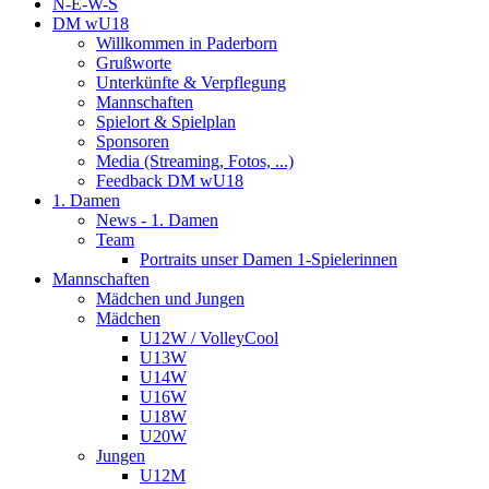
N-E-W-S
DM wU18
Willkommen in Paderborn
Grußworte
Unterkünfte & Verpflegung
Mannschaften
Spielort & Spielplan
Sponsoren
Media (Streaming, Fotos, ...)
Feedback DM wU18
1. Damen
News - 1. Damen
Team
Portraits unser Damen 1-Spielerinnen
Mannschaften
Mädchen und Jungen
Mädchen
U12W / VolleyCool
U13W
U14W
U16W
U18W
U20W
Jungen
U12M