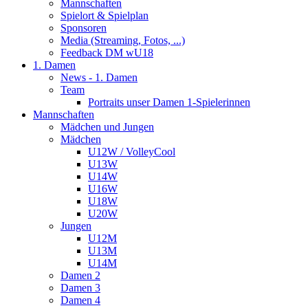
Mannschaften
Spielort & Spielplan
Sponsoren
Media (Streaming, Fotos, ...)
Feedback DM wU18
1. Damen
News - 1. Damen
Team
Portraits unser Damen 1-Spielerinnen
Mannschaften
Mädchen und Jungen
Mädchen
U12W / VolleyCool
U13W
U14W
U16W
U18W
U20W
Jungen
U12M
U13M
U14M
Damen 2
Damen 3
Damen 4