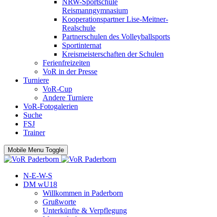
NRW-Sportschule
Reismanngymnasium
Kooperationspartner Lise-Meitner-
Realschule
Partnerschulen des Volleyballsports
Sportinternat
Kreismeisterschaften der Schulen
Ferienfreizeiten
VoR in der Presse
Turniere
VoR-Cup
Andere Turniere
VoR-Fotogalerien
Suche
FSJ
Trainer
Mobile Menu Toggle
N-E-W-S
DM wU18
Willkommen in Paderborn
Grußworte
Unterkünfte & Verpflegung