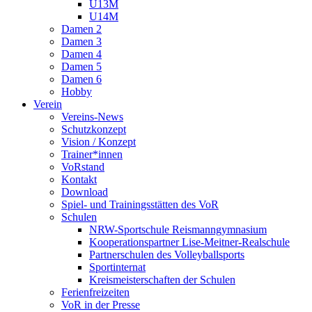
U13M
U14M
Damen 2
Damen 3
Damen 4
Damen 5
Damen 6
Hobby
Verein
Vereins-News
Schutzkonzept
Vision / Konzept
Trainer*innen
VoRstand
Kontakt
Download
Spiel- und Trainingsstätten des VoR
Schulen
NRW-Sportschule Reismanngymnasium
Kooperationspartner Lise-Meitner-Realschule
Partnerschulen des Volleyballsports
Sportinternat
Kreismeisterschaften der Schulen
Ferienfreizeiten
VoR in der Presse