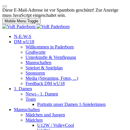
Diese E-Mail-Adresse ist vor Spambots geschützt! Zur Anzeige
muss JavaScript eingeschaltet sein.
Mobile Menu Toggle
N-E-W-S
DM wU18
Willkommen in Paderborn
Grußworte
Unterkünfte & Verpflegung
Mannschaften
Spielort & Spielplan
Sponsoren
Media (Streaming, Fotos, ...)
Feedback DM wU18
1. Damen
News - 1. Damen
Team
Portraits unser Damen 1-Spielerinnen
Mannschaften
Mädchen und Jungen
Mädchen
U12W / VolleyCool