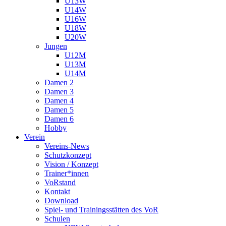
U13W
U14W
U16W
U18W
U20W
Jungen
U12M
U13M
U14M
Damen 2
Damen 3
Damen 4
Damen 5
Damen 6
Hobby
Verein
Vereins-News
Schutzkonzept
Vision / Konzept
Trainer*innen
VoRstand
Kontakt
Download
Spiel- und Trainingsstätten des VoR
Schulen