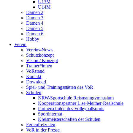
U13M
U14M
Damen 2
Damen 3
Damen 4
Damen 5
Damen 6
Hobby
Verein
Vereins-News
Schutzkonzept
Vision / Konzept
Trainer*innen
VoRstand
Kontakt
Download
Spiel- und Trainingsstätten des VoR
Schulen
NRW-Sportschule Reismanngymnasium
Kooperationspartner Lise-Meitner-Realschule
Partnerschulen des Volleyballsports
Sportinternat
Kreismeisterschaften der Schulen
Ferienfreizeiten
VoR in der Presse