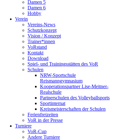
Damen 5
Damen 6
Hobby
Verein
Vereins-News
Schutzkonzept
Vision / Konzept
Trainer*innen
VoRstand
Kontakt
Download
Spiel- und Trainingsstätten des VoR
Schulen
NRW-Sportschule
Reismanngymnasium
Kooperationspartner Lise-Meitner-
Realschule
Partnerschulen des Volleyballsports
Sportinternat
Kreismeisterschaften der Schulen
Ferienfreizeiten
VoR in der Presse
Turniere
VoR-Cup
Andere Turniere