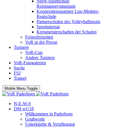
NRW-Sportschule
Reismanngymnasium
Kooperationspartner Lise-Meitner-
Realschule
Partnerschulen des Volleyballsports
Sportinternat
Kreismeisterschaften der Schulen
Ferienfreizeiten
VoR in der Presse
Turniere
VoR-Cup
Andere Turniere
VoR-Fotogalerien
Suche
FSJ
Trainer
Mobile Menu Toggle
N-E-W-S
DM wU18
Willkommen in Paderborn
Grußworte
Unterkünfte & Verpflegung