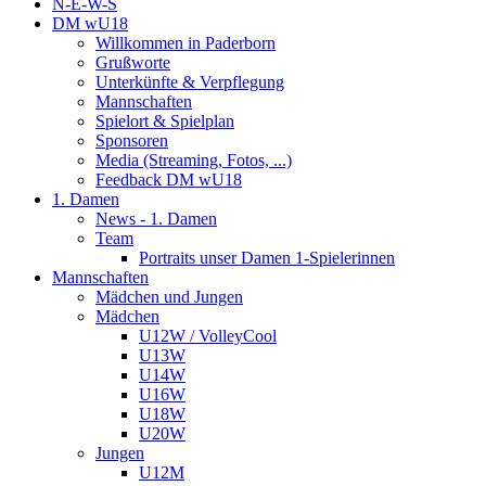
N-E-W-S
DM wU18
Willkommen in Paderborn
Grußworte
Unterkünfte & Verpflegung
Mannschaften
Spielort & Spielplan
Sponsoren
Media (Streaming, Fotos, ...)
Feedback DM wU18
1. Damen
News - 1. Damen
Team
Portraits unser Damen 1-Spielerinnen
Mannschaften
Mädchen und Jungen
Mädchen
U12W / VolleyCool
U13W
U14W
U16W
U18W
U20W
Jungen
U12M