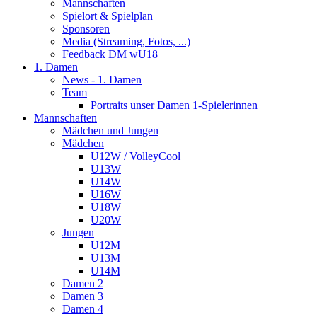
Mannschaften
Spielort & Spielplan
Sponsoren
Media (Streaming, Fotos, ...)
Feedback DM wU18
1. Damen
News - 1. Damen
Team
Portraits unser Damen 1-Spielerinnen
Mannschaften
Mädchen und Jungen
Mädchen
U12W / VolleyCool
U13W
U14W
U16W
U18W
U20W
Jungen
U12M
U13M
U14M
Damen 2
Damen 3
Damen 4