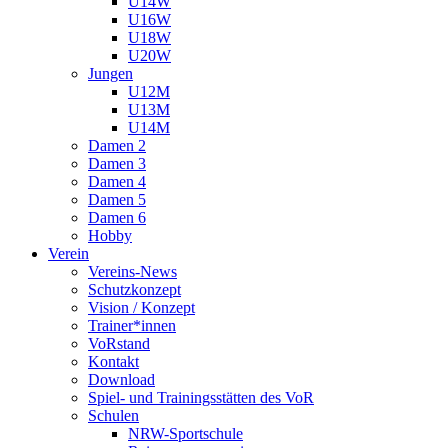
U14W
U16W
U18W
U20W
Jungen
U12M
U13M
U14M
Damen 2
Damen 3
Damen 4
Damen 5
Damen 6
Hobby
Verein
Vereins-News
Schutzkonzept
Vision / Konzept
Trainer*innen
VoRstand
Kontakt
Download
Spiel- und Trainingsstätten des VoR
Schulen
NRW-Sportschule