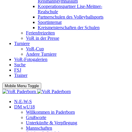
Reismanngymnasium
Kooperationspartner Lise-Meitner-
Realschule
Partnerschulen des Volleyballsports
Sportinternat
Kreismeisterschaften der Schulen
Ferienfreizeiten
VoR in der Presse
Turniere
VoR-Cup
Andere Turniere
VoR-Fotogalerien
Suche
FSJ
Trainer
Mobile Menu Toggle
N-E-W-S
DM wU18
Willkommen in Paderborn
Grußworte
Unterkünfte & Verpflegung
Mannschaften