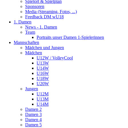
Spielort & Spielplan
Sponsoren
Media (Streaming, Fotos, ...)
Feedback DM wU18
1. Damen
News - 1. Damen
Team
Portraits unser Damen 1-Spielerinnen
Mannschaften
Mädchen und Jungen
Mädchen
U12W / VolleyCool
U13W
U14W
U16W
U18W
U20W
Jungen
U12M
U13M
U14M
Damen 2
Damen 3
Damen 4
Damen 5