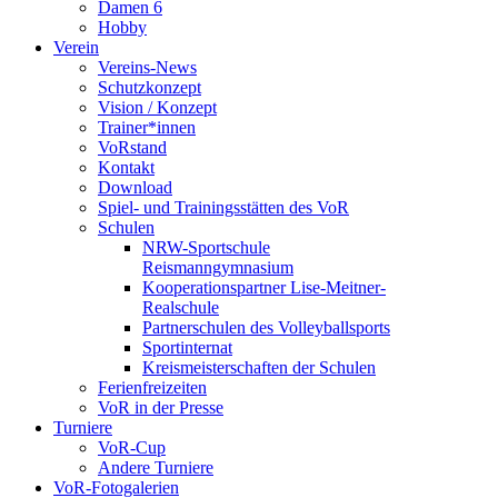
Damen 6
Hobby
Verein
Vereins-News
Schutzkonzept
Vision / Konzept
Trainer*innen
VoRstand
Kontakt
Download
Spiel- und Trainingsstätten des VoR
Schulen
NRW-Sportschule
Reismanngymnasium
Kooperationspartner Lise-Meitner-
Realschule
Partnerschulen des Volleyballsports
Sportinternat
Kreismeisterschaften der Schulen
Ferienfreizeiten
VoR in der Presse
Turniere
VoR-Cup
Andere Turniere
VoR-Fotogalerien