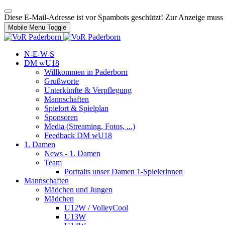
Diese E-Mail-Adresse ist vor Spambots geschützt! Zur Anzeige muss J
Mobile Menu Toggle
N-E-W-S
DM wU18
Willkommen in Paderborn
Grußworte
Unterkünfte & Verpflegung
Mannschaften
Spielort & Spielplan
Sponsoren
Media (Streaming, Fotos, ...)
Feedback DM wU18
1. Damen
News - 1. Damen
Team
Portraits unser Damen 1-Spielerinnen
Mannschaften
Mädchen und Jungen
Mädchen
U12W / VolleyCool
U13W