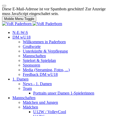
Diese E-Mail-Adresse ist vor Spambots geschützt! Zur Anzeige
muss JavaScript eingeschaltet sein.
Mobile Menu Toggle
N-E-W-S
DM wU18
Willkommen in Paderborn
Grußworte
Unterkünfte & Verpflegung
Mannschaften
Spielort & Spielplan
Sponsoren
Media (Streaming, Fotos, ...)
Feedback DM wU18
1. Damen
News - 1. Damen
Team
Portraits unser Damen 1-Spielerinnen
Mannschaften
Mädchen und Jungen
Mädchen
U12W / VolleyCool