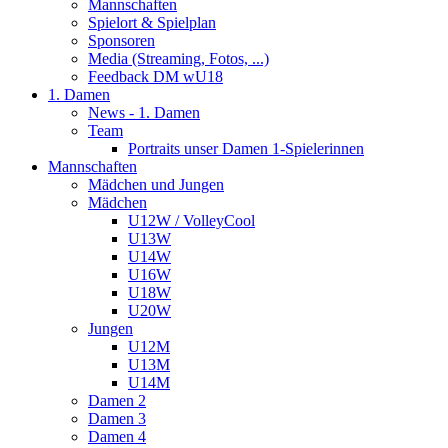
Mannschaften
Spielort & Spielplan
Sponsoren
Media (Streaming, Fotos, ...)
Feedback DM wU18
1. Damen
News - 1. Damen
Team
Portraits unser Damen 1-Spielerinnen
Mannschaften
Mädchen und Jungen
Mädchen
U12W / VolleyCool
U13W
U14W
U16W
U18W
U20W
Jungen
U12M
U13M
U14M
Damen 2
Damen 3
Damen 4