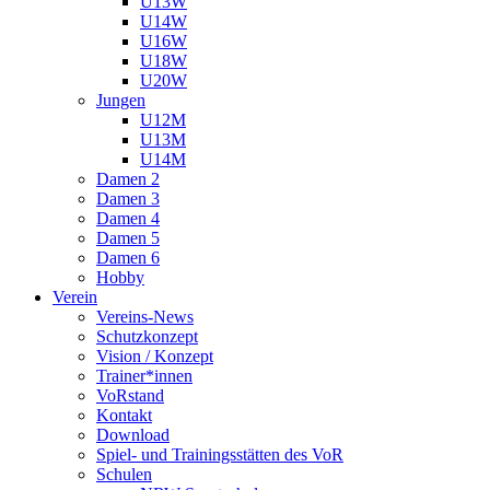
U13W
U14W
U16W
U18W
U20W
Jungen
U12M
U13M
U14M
Damen 2
Damen 3
Damen 4
Damen 5
Damen 6
Hobby
Verein
Vereins-News
Schutzkonzept
Vision / Konzept
Trainer*innen
VoRstand
Kontakt
Download
Spiel- und Trainingsstätten des VoR
Schulen