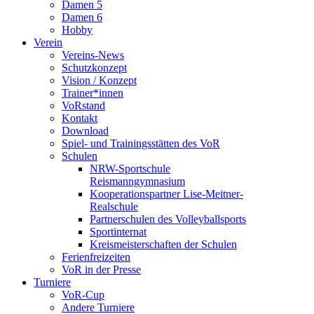
Damen 5
Damen 6
Hobby
Verein
Vereins-News
Schutzkonzept
Vision / Konzept
Trainer*innen
VoRstand
Kontakt
Download
Spiel- und Trainingsstätten des VoR
Schulen
NRW-Sportschule
Reismanngymnasium
Kooperationspartner Lise-Meitner-
Realschule
Partnerschulen des Volleyballsports
Sportinternat
Kreismeisterschaften der Schulen
Ferienfreizeiten
VoR in der Presse
Turniere
VoR-Cup
Andere Turniere