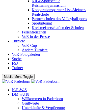
NRW-Sportschule
Reismanngymnasium
Kooperationspartner Lise-Meitner-
Realschule
Partnerschulen des Volleyballsports
Sportinternat
Kreismeisterschaften der Schulen
Ferienfreizeiten
VoR in der Presse
Turniere
VoR-Cup
Andere Turniere
VoR-Fotogalerien
Suche
FSJ
Trainer
Mobile Menu Toggle
N-E-W-S
DM wU18
Willkommen in Paderborn
Grußworte
Unterkünfte & Verpflegung