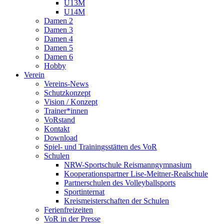
U13M
U14M
Damen 2
Damen 3
Damen 4
Damen 5
Damen 6
Hobby
Verein
Vereins-News
Schutzkonzept
Vision / Konzept
Trainer*innen
VoRstand
Kontakt
Download
Spiel- und Trainingsstätten des VoR
Schulen
NRW-Sportschule Reismanngymnasium
Kooperationspartner Lise-Meitner-Realschule
Partnerschulen des Volleyballsports
Sportinternat
Kreismeisterschaften der Schulen
Ferienfreizeiten
VoR in der Presse