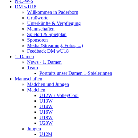
N-E-W-S
DM wU18
Willkommen in Paderborn
Grußworte
Unterkünfte & Verpflegung
Mannschaften
Spielort & Spielplan
Sponsoren
Media (Streaming, Fotos, ...)
Feedback DM wU18
1. Damen
News - 1. Damen
Team
Portraits unser Damen 1-Spielerinnen
Mannschaften
Mädchen und Jungen
Mädchen
U12W / VolleyCool
U13W
U14W
U16W
U18W
U20W
Jungen
U12M