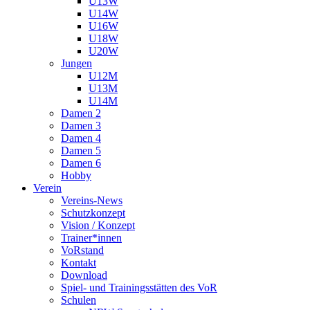
U13W
U14W
U16W
U18W
U20W
Jungen
U12M
U13M
U14M
Damen 2
Damen 3
Damen 4
Damen 5
Damen 6
Hobby
Verein
Vereins-News
Schutzkonzept
Vision / Konzept
Trainer*innen
VoRstand
Kontakt
Download
Spiel- und Trainingsstätten des VoR
Schulen