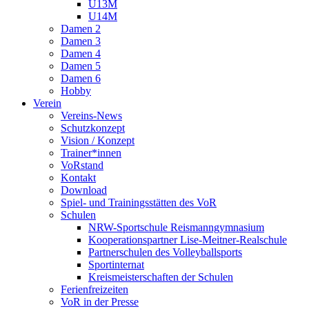
U13M
U14M
Damen 2
Damen 3
Damen 4
Damen 5
Damen 6
Hobby
Verein
Vereins-News
Schutzkonzept
Vision / Konzept
Trainer*innen
VoRstand
Kontakt
Download
Spiel- und Trainingsstätten des VoR
Schulen
NRW-Sportschule Reismanngymnasium
Kooperationspartner Lise-Meitner-Realschule
Partnerschulen des Volleyballsports
Sportinternat
Kreismeisterschaften der Schulen
Ferienfreizeiten
VoR in der Presse