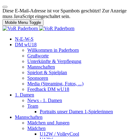
Diese E-Mail-Adresse ist vor Spambots geschützt! Zur Anzeige
muss JavaScript eingeschaltet sein.
Mobile Menu Toggle
N-E-W-S
DM wU18
Willkommen in Paderborn
Grußworte
Unterkünfte & Verpflegung
Mannschaften
Spielort & Spielplan
Sponsoren
Media (Streaming, Fotos, ...)
Feedback DM wU18
1. Damen
News - 1. Damen
Team
Portraits unser Damen 1-Spielerinnen
Mannschaften
Mädchen und Jungen
Mädchen
U12W / VolleyCool