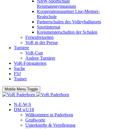
NRW-Sportschule
Reismanngymnasium
Kooperationspartner Lise-Meitner-
Realschule
Partnerschulen des Volleyballsports
Sportinternat
Kreismeisterschaften der Schulen
Ferienfreizeiten
VoR in der Presse
Turniere
VoR-Cup
Andere Turniere
VoR-Fotogalerien
Suche
FSJ
Trainer
Mobile Menu Toggle
N-E-W-S
DM wU18
Willkommen in Paderborn
Grußworte
Unterkünfte & Verpflegung