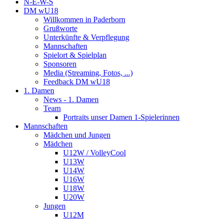
N-E-W-S
DM wU18
Willkommen in Paderborn
Grußworte
Unterkünfte & Verpflegung
Mannschaften
Spielort & Spielplan
Sponsoren
Media (Streaming, Fotos, ...)
Feedback DM wU18
1. Damen
News - 1. Damen
Team
Portraits unser Damen 1-Spielerinnen
Mannschaften
Mädchen und Jungen
Mädchen
U12W / VolleyCool
U13W
U14W
U16W
U18W
U20W
Jungen
U12M