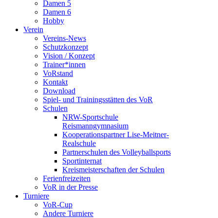
Damen 5
Damen 6
Hobby
Verein
Vereins-News
Schutzkonzept
Vision / Konzept
Trainer*innen
VoRstand
Kontakt
Download
Spiel- und Trainingsstätten des VoR
Schulen
NRW-Sportschule
Reismanngymnasium
Kooperationspartner Lise-Meitner-
Realschule
Partnerschulen des Volleyballsports
Sportinternat
Kreismeisterschaften der Schulen
Ferienfreizeiten
VoR in der Presse
Turniere
VoR-Cup
Andere Turniere