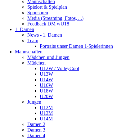
Mannschaften
Spielort & Spielplan
Sponsoren
Media (Streaming, Fotos, ...)
Feedback DM wU18
1. Damen
News - 1. Damen
Team
Portraits unser Damen 1-Spielerinnen
Mannschaften
Mädchen und Jungen
Mädchen
U12W / VolleyCool
U13W
U14W
U16W
U18W
U20W
Jungen
U12M
U13M
U14M
Damen 2
Damen 3
Damen 4