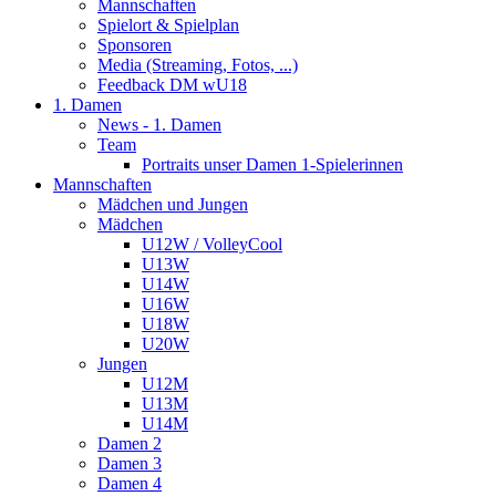
Mannschaften
Spielort & Spielplan
Sponsoren
Media (Streaming, Fotos, ...)
Feedback DM wU18
1. Damen
News - 1. Damen
Team
Portraits unser Damen 1-Spielerinnen
Mannschaften
Mädchen und Jungen
Mädchen
U12W / VolleyCool
U13W
U14W
U16W
U18W
U20W
Jungen
U12M
U13M
U14M
Damen 2
Damen 3
Damen 4