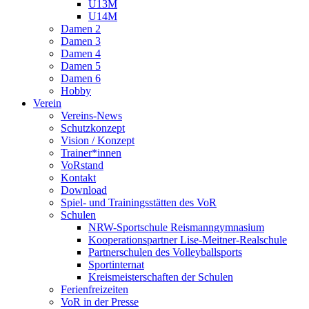
U13M
U14M
Damen 2
Damen 3
Damen 4
Damen 5
Damen 6
Hobby
Verein
Vereins-News
Schutzkonzept
Vision / Konzept
Trainer*innen
VoRstand
Kontakt
Download
Spiel- und Trainingsstätten des VoR
Schulen
NRW-Sportschule Reismanngymnasium
Kooperationspartner Lise-Meitner-Realschule
Partnerschulen des Volleyballsports
Sportinternat
Kreismeisterschaften der Schulen
Ferienfreizeiten
VoR in der Presse