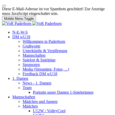
Diese E-Mail-Adresse ist vor Spambots geschützt! Zur Anzeige
muss JavaScript eingeschaltet sein.
Mobile Menu Toggle
N-E-W-S
DM wU18
Willkommen in Paderborn
Grußworte
Unterkünfte & Verpflegung
Mannschaften
Spielort & Spielplan
Sponsoren
Media (Streaming, Fotos, ...)
Feedback DM wU18
1. Damen
News - 1. Damen
Team
Portraits unser Damen 1-Spielerinnen
Mannschaften
Mädchen und Jungen
Mädchen
U12W / VolleyCool