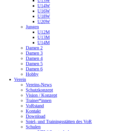
U13W
U14W
U16W
U18W
U20W
Jungen
U12M
U13M
U14M
Damen 2
Damen 3
Damen 4
Damen 5
Damen 6
Hobby
Verein
Vereins-News
Schutzkonzept
Vision / Konzept
Trainer*innen
VoRstand
Kontakt
Download
Spiel- und Trainingsstätten des VoR
Schulen