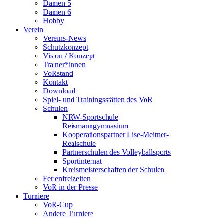
Damen 5
Damen 6
Hobby
Verein
Vereins-News
Schutzkonzept
Vision / Konzept
Trainer*innen
VoRstand
Kontakt
Download
Spiel- und Trainingsstätten des VoR
Schulen
NRW-Sportschule
Reismanngymnasium
Kooperationspartner Lise-Meitner-
Realschule
Partnerschulen des Volleyballsports
Sportinternat
Kreismeisterschaften der Schulen
Ferienfreizeiten
VoR in der Presse
Turniere
VoR-Cup
Andere Turniere