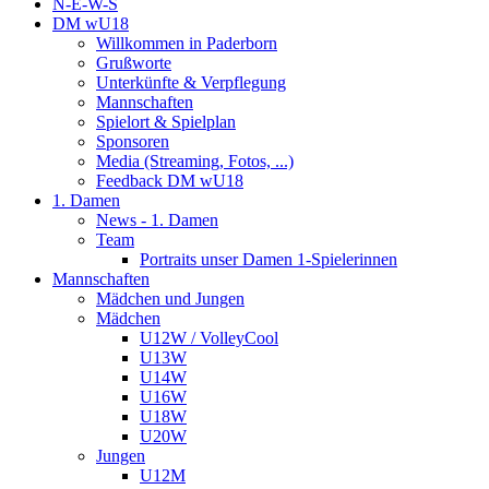
N-E-W-S
DM wU18
Willkommen in Paderborn
Grußworte
Unterkünfte & Verpflegung
Mannschaften
Spielort & Spielplan
Sponsoren
Media (Streaming, Fotos, ...)
Feedback DM wU18
1. Damen
News - 1. Damen
Team
Portraits unser Damen 1-Spielerinnen
Mannschaften
Mädchen und Jungen
Mädchen
U12W / VolleyCool
U13W
U14W
U16W
U18W
U20W
Jungen
U12M