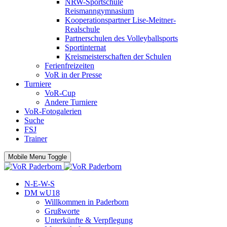
NRW-Sportschule
Reismanngymnasium
Kooperationspartner Lise-Meitner-
Realschule
Partnerschulen des Volleyballsports
Sportinternat
Kreismeisterschaften der Schulen
Ferienfreizeiten
VoR in der Presse
Turniere
VoR-Cup
Andere Turniere
VoR-Fotogalerien
Suche
FSJ
Trainer
Mobile Menu Toggle
N-E-W-S
DM wU18
Willkommen in Paderborn
Grußworte
Unterkünfte & Verpflegung