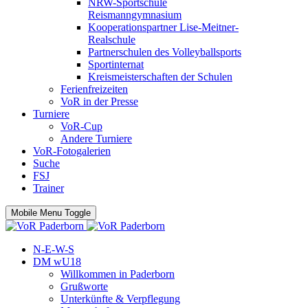
NRW-Sportschule
Reismanngymnasium
Kooperationspartner Lise-Meitner-
Realschule
Partnerschulen des Volleyballsports
Sportinternat
Kreismeisterschaften der Schulen
Ferienfreizeiten
VoR in der Presse
Turniere
VoR-Cup
Andere Turniere
VoR-Fotogalerien
Suche
FSJ
Trainer
Mobile Menu Toggle
N-E-W-S
DM wU18
Willkommen in Paderborn
Grußworte
Unterkünfte & Verpflegung