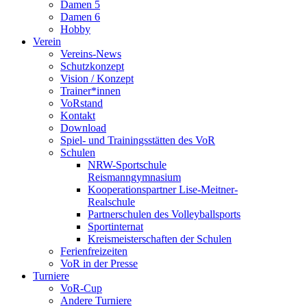
Damen 5
Damen 6
Hobby
Verein
Vereins-News
Schutzkonzept
Vision / Konzept
Trainer*innen
VoRstand
Kontakt
Download
Spiel- und Trainingsstätten des VoR
Schulen
NRW-Sportschule
Reismanngymnasium
Kooperationspartner Lise-Meitner-
Realschule
Partnerschulen des Volleyballsports
Sportinternat
Kreismeisterschaften der Schulen
Ferienfreizeiten
VoR in der Presse
Turniere
VoR-Cup
Andere Turniere