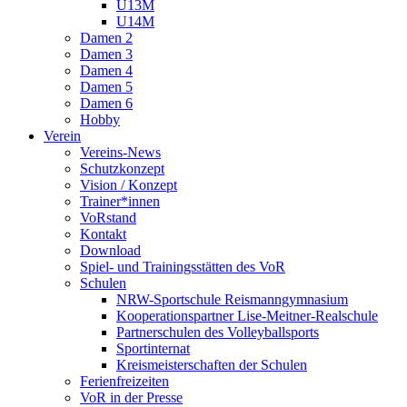
U13M
U14M
Damen 2
Damen 3
Damen 4
Damen 5
Damen 6
Hobby
Verein
Vereins-News
Schutzkonzept
Vision / Konzept
Trainer*innen
VoRstand
Kontakt
Download
Spiel- und Trainingsstätten des VoR
Schulen
NRW-Sportschule Reismanngymnasium
Kooperationspartner Lise-Meitner-Realschule
Partnerschulen des Volleyballsports
Sportinternat
Kreismeisterschaften der Schulen
Ferienfreizeiten
VoR in der Presse