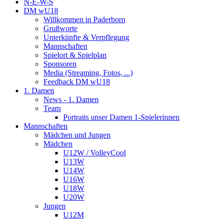
N-E-W-S
DM wU18
Willkommen in Paderborn
Grußworte
Unterkünfte & Verpflegung
Mannschaften
Spielort & Spielplan
Sponsoren
Media (Streaming, Fotos, ...)
Feedback DM wU18
1. Damen
News - 1. Damen
Team
Portraits unser Damen 1-Spielerinnen
Mannschaften
Mädchen und Jungen
Mädchen
U12W / VolleyCool
U13W
U14W
U16W
U18W
U20W
Jungen
U12M