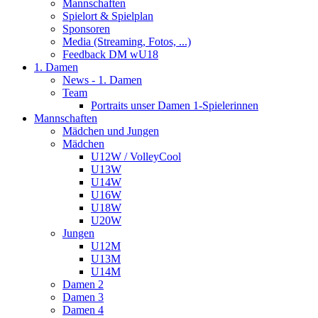
Mannschaften
Spielort & Spielplan
Sponsoren
Media (Streaming, Fotos, ...)
Feedback DM wU18
1. Damen
News - 1. Damen
Team
Portraits unser Damen 1-Spielerinnen
Mannschaften
Mädchen und Jungen
Mädchen
U12W / VolleyCool
U13W
U14W
U16W
U18W
U20W
Jungen
U12M
U13M
U14M
Damen 2
Damen 3
Damen 4