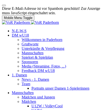
Diese E-Mail-Adresse ist vor Spambots geschützt! Zur Anzeige
muss JavaScript eingeschaltet sein.
Mobile Menu Toggle
N-E-W-S
DM wU18
Willkommen in Paderborn
Grußworte
Unterkünfte & Verpflegung
Mannschaften
Spielort & Spielplan
Sponsoren
Media (Streaming, Fotos, ...)
Feedback DM wU18
1. Damen
News - 1. Damen
Team
Portraits unser Damen 1-Spielerinnen
Mannschaften
Mädchen und Jungen
Mädchen
U12W / VolleyCool