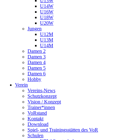
U13W
U14W
U16W
U18W
U20W
Jungen
U12M
U13M
U14M
Damen 2
Damen 3
Damen 4
Damen 5
Damen 6
Hobby
Verein
Vereins-News
Schutzkonzept
Vision / Konzept
Trainer*innen
VoRstand
Kontakt
Download
Spiel- und Trainingsstätten des VoR
Schulen