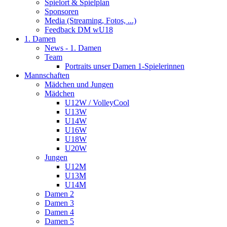
Spielort & Spielplan
Sponsoren
Media (Streaming, Fotos, ...)
Feedback DM wU18
1. Damen
News - 1. Damen
Team
Portraits unser Damen 1-Spielerinnen
Mannschaften
Mädchen und Jungen
Mädchen
U12W / VolleyCool
U13W
U14W
U16W
U18W
U20W
Jungen
U12M
U13M
U14M
Damen 2
Damen 3
Damen 4
Damen 5