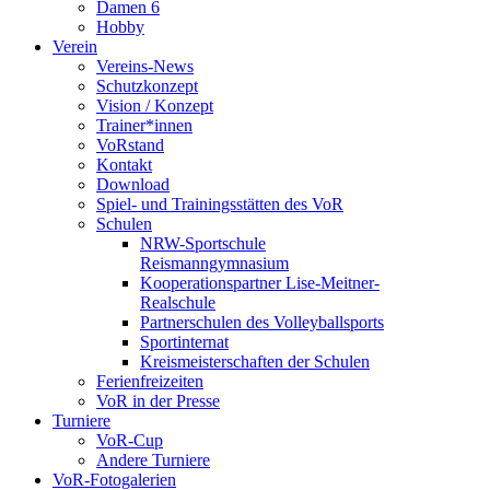
Damen 6
Hobby
Verein
Vereins-News
Schutzkonzept
Vision / Konzept
Trainer*innen
VoRstand
Kontakt
Download
Spiel- und Trainingsstätten des VoR
Schulen
NRW-Sportschule
Reismanngymnasium
Kooperationspartner Lise-Meitner-
Realschule
Partnerschulen des Volleyballsports
Sportinternat
Kreismeisterschaften der Schulen
Ferienfreizeiten
VoR in der Presse
Turniere
VoR-Cup
Andere Turniere
VoR-Fotogalerien