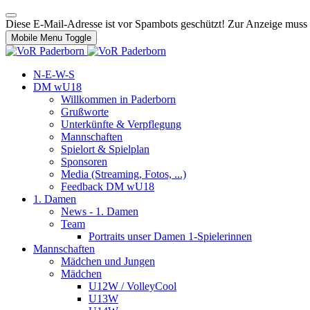
Diese E-Mail-Adresse ist vor Spambots geschützt! Zur Anzeige muss J
Mobile Menu Toggle
N-E-W-S
DM wU18
Willkommen in Paderborn
Grußworte
Unterkünfte & Verpflegung
Mannschaften
Spielort & Spielplan
Sponsoren
Media (Streaming, Fotos, ...)
Feedback DM wU18
1. Damen
News - 1. Damen
Team
Portraits unser Damen 1-Spielerinnen
Mannschaften
Mädchen und Jungen
Mädchen
U12W / VolleyCool
U13W