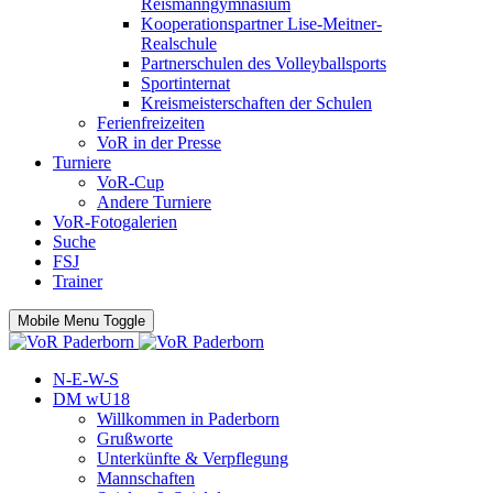
Reismanngymnasium
Kooperationspartner Lise-Meitner-
Realschule
Partnerschulen des Volleyballsports
Sportinternat
Kreismeisterschaften der Schulen
Ferienfreizeiten
VoR in der Presse
Turniere
VoR-Cup
Andere Turniere
VoR-Fotogalerien
Suche
FSJ
Trainer
Mobile Menu Toggle
N-E-W-S
DM wU18
Willkommen in Paderborn
Grußworte
Unterkünfte & Verpflegung
Mannschaften