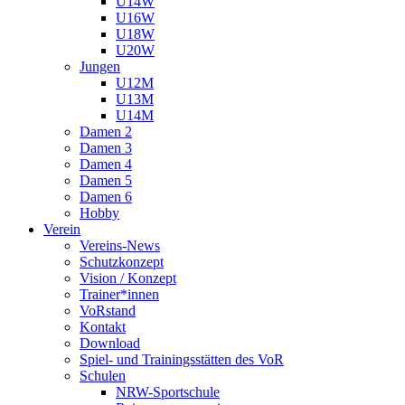
U14W
U16W
U18W
U20W
Jungen
U12M
U13M
U14M
Damen 2
Damen 3
Damen 4
Damen 5
Damen 6
Hobby
Verein
Vereins-News
Schutzkonzept
Vision / Konzept
Trainer*innen
VoRstand
Kontakt
Download
Spiel- und Trainingsstätten des VoR
Schulen
NRW-Sportschule