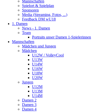
Mannschaften
Spielort & Spielplan
Sponsoren
Media (Streaming, Fotos, ...)
Feedback DM wU18
1. Damen
News - 1. Damen
Team
Portraits unser Damen 1-Spielerinnen
Mannschaften
Mädchen und Jungen
Mädchen
U12W / VolleyCool
U13W
U14W
U16W
U18W
U20W
Jungen
U12M
U13M
U14M
Damen 2
Damen 3
Damen 4