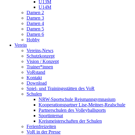
U13M
U14M
Damen 2
Damen 3
Damen 4
Damen 5
Damen 6
Hobby
Verein
Vereins-News
Schutzkonzept
Vision / Konzept
Trainer*innen
VoRstand
Kontakt
Download
Spiel- und Trainingsstätten des VoR
Schulen
NRW-Sportschule Reismanngymnasium
Kooperationspartner Lise-Meitner-Realschule
Partnerschulen des Volleyballsports
Sportinternat
Kreismeisterschaften der Schulen
Ferienfreizeiten
VoR in der Presse