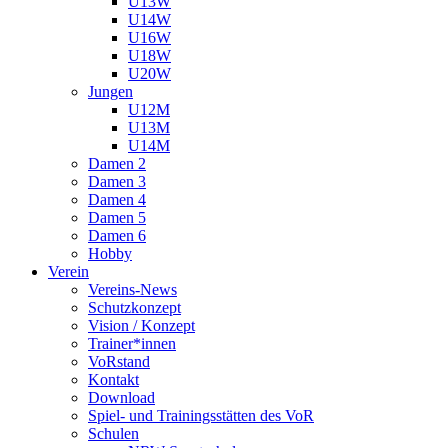
U13W
U14W
U16W
U18W
U20W
Jungen
U12M
U13M
U14M
Damen 2
Damen 3
Damen 4
Damen 5
Damen 6
Hobby
Verein
Vereins-News
Schutzkonzept
Vision / Konzept
Trainer*innen
VoRstand
Kontakt
Download
Spiel- und Trainingsstätten des VoR
Schulen