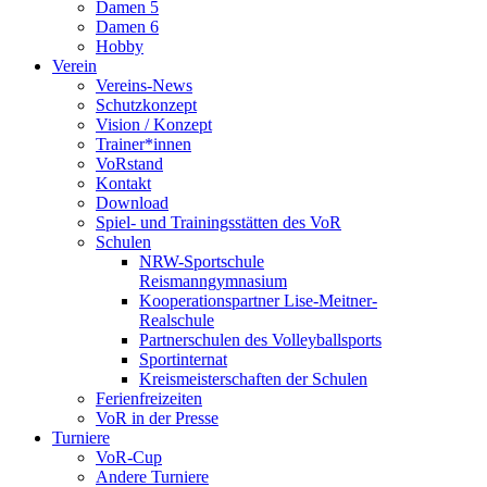
Damen 5
Damen 6
Hobby
Verein
Vereins-News
Schutzkonzept
Vision / Konzept
Trainer*innen
VoRstand
Kontakt
Download
Spiel- und Trainingsstätten des VoR
Schulen
NRW-Sportschule
Reismanngymnasium
Kooperationspartner Lise-Meitner-
Realschule
Partnerschulen des Volleyballsports
Sportinternat
Kreismeisterschaften der Schulen
Ferienfreizeiten
VoR in der Presse
Turniere
VoR-Cup
Andere Turniere