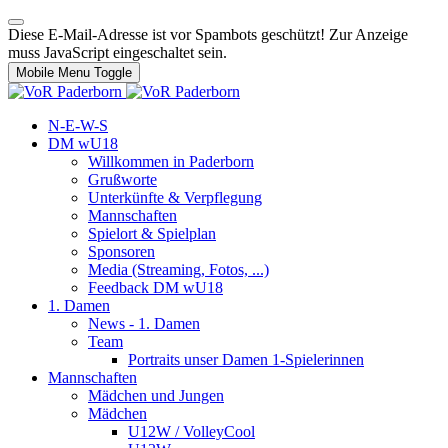
Diese E-Mail-Adresse ist vor Spambots geschützt! Zur Anzeige
muss JavaScript eingeschaltet sein.
Mobile Menu Toggle
N-E-W-S
DM wU18
Willkommen in Paderborn
Grußworte
Unterkünfte & Verpflegung
Mannschaften
Spielort & Spielplan
Sponsoren
Media (Streaming, Fotos, ...)
Feedback DM wU18
1. Damen
News - 1. Damen
Team
Portraits unser Damen 1-Spielerinnen
Mannschaften
Mädchen und Jungen
Mädchen
U12W / VolleyCool