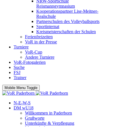
NRW-Sportschule
Reismanngymnasium
Kooperationspartner Lise-Meitner-
Realschule
Partnerschulen des Volleyballsports
Sportinternat
Kreismeisterschaften der Schulen
Ferienfreizeiten
VoR in der Presse
Turniere
VoR-Cup
Andere Turniere
VoR-Fotogalerien
Suche
FSJ
Trainer
Mobile Menu Toggle
N-E-W-S
DM wU18
Willkommen in Paderborn
Grußworte
Unterkünfte & Verpflegung