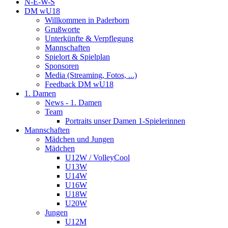
N-E-W-S
DM wU18
Willkommen in Paderborn
Grußworte
Unterkünfte & Verpflegung
Mannschaften
Spielort & Spielplan
Sponsoren
Media (Streaming, Fotos, ...)
Feedback DM wU18
1. Damen
News - 1. Damen
Team
Portraits unser Damen 1-Spielerinnen
Mannschaften
Mädchen und Jungen
Mädchen
U12W / VolleyCool
U13W
U14W
U16W
U18W
U20W
Jungen
U12M