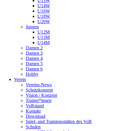
U13W
U14W
U16W
U18W
U20W
Jungen
U12M
U13M
U14M
Damen 2
Damen 3
Damen 4
Damen 5
Damen 6
Hobby
Verein
Vereins-News
Schutzkonzept
Vision / Konzept
Trainer*innen
VoRstand
Kontakt
Download
Spiel- und Trainingsstätten des VoR
Schulen