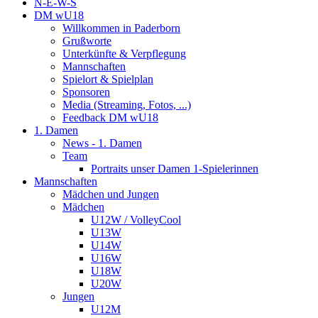
N-E-W-S
DM wU18
Willkommen in Paderborn
Grußworte
Unterkünfte & Verpflegung
Mannschaften
Spielort & Spielplan
Sponsoren
Media (Streaming, Fotos, ...)
Feedback DM wU18
1. Damen
News - 1. Damen
Team
Portraits unser Damen 1-Spielerinnen
Mannschaften
Mädchen und Jungen
Mädchen
U12W / VolleyCool
U13W
U14W
U16W
U18W
U20W
Jungen
U12M