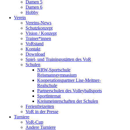
Damen 5
Damen 6
Hobby
Verein
Vereins-News
Schutzkonzept
Vision / Konzept
Trainer*innen
VoRstand
Kontakt
Download
Spiel- und Trainingsstätten des VoR
Schulen
NRW-Sportschule
Reismanngymnasium
Kooperationspartner Lise-Meitner-
Realschule
Partnerschulen des Volleyballsports
Sportinternat
Kreismeisterschaften der Schulen
Ferienfreizeiten
VoR in der Presse
Turniere
VoR-Cup
Andere Turniere