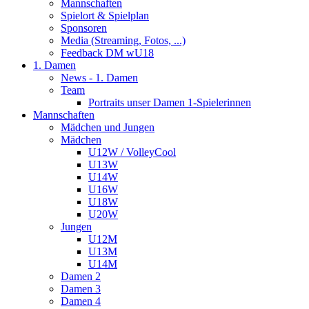
Mannschaften
Spielort & Spielplan
Sponsoren
Media (Streaming, Fotos, ...)
Feedback DM wU18
1. Damen
News - 1. Damen
Team
Portraits unser Damen 1-Spielerinnen
Mannschaften
Mädchen und Jungen
Mädchen
U12W / VolleyCool
U13W
U14W
U16W
U18W
U20W
Jungen
U12M
U13M
U14M
Damen 2
Damen 3
Damen 4