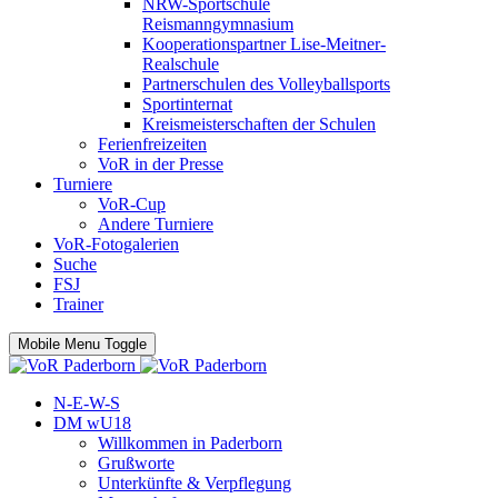
NRW-Sportschule
Reismanngymnasium
Kooperationspartner Lise-Meitner-
Realschule
Partnerschulen des Volleyballsports
Sportinternat
Kreismeisterschaften der Schulen
Ferienfreizeiten
VoR in der Presse
Turniere
VoR-Cup
Andere Turniere
VoR-Fotogalerien
Suche
FSJ
Trainer
Mobile Menu Toggle
N-E-W-S
DM wU18
Willkommen in Paderborn
Grußworte
Unterkünfte & Verpflegung