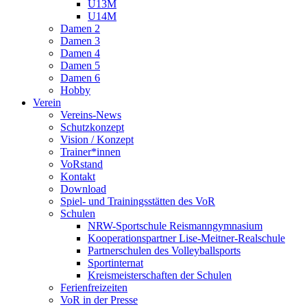
U13M
U14M
Damen 2
Damen 3
Damen 4
Damen 5
Damen 6
Hobby
Verein
Vereins-News
Schutzkonzept
Vision / Konzept
Trainer*innen
VoRstand
Kontakt
Download
Spiel- und Trainingsstätten des VoR
Schulen
NRW-Sportschule Reismanngymnasium
Kooperationspartner Lise-Meitner-Realschule
Partnerschulen des Volleyballsports
Sportinternat
Kreismeisterschaften der Schulen
Ferienfreizeiten
VoR in der Presse