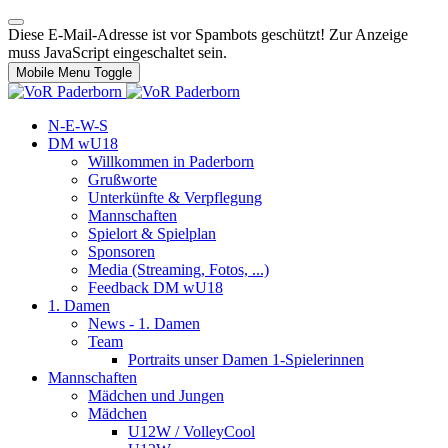
Diese E-Mail-Adresse ist vor Spambots geschützt! Zur Anzeige
muss JavaScript eingeschaltet sein.
Mobile Menu Toggle
N-E-W-S
DM wU18
Willkommen in Paderborn
Grußworte
Unterkünfte & Verpflegung
Mannschaften
Spielort & Spielplan
Sponsoren
Media (Streaming, Fotos, ...)
Feedback DM wU18
1. Damen
News - 1. Damen
Team
Portraits unser Damen 1-Spielerinnen
Mannschaften
Mädchen und Jungen
Mädchen
U12W / VolleyCool