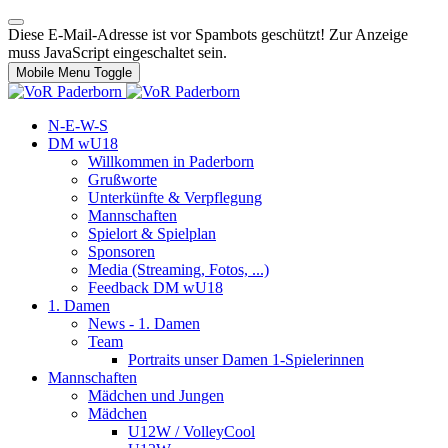
Diese E-Mail-Adresse ist vor Spambots geschützt! Zur Anzeige
muss JavaScript eingeschaltet sein.
Mobile Menu Toggle
N-E-W-S
DM wU18
Willkommen in Paderborn
Grußworte
Unterkünfte & Verpflegung
Mannschaften
Spielort & Spielplan
Sponsoren
Media (Streaming, Fotos, ...)
Feedback DM wU18
1. Damen
News - 1. Damen
Team
Portraits unser Damen 1-Spielerinnen
Mannschaften
Mädchen und Jungen
Mädchen
U12W / VolleyCool