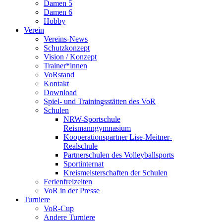
Damen 5
Damen 6
Hobby
Verein
Vereins-News
Schutzkonzept
Vision / Konzept
Trainer*innen
VoRstand
Kontakt
Download
Spiel- und Trainingsstätten des VoR
Schulen
NRW-Sportschule
Reismanngymnasium
Kooperationspartner Lise-Meitner-
Realschule
Partnerschulen des Volleyballsports
Sportinternat
Kreismeisterschaften der Schulen
Ferienfreizeiten
VoR in der Presse
Turniere
VoR-Cup
Andere Turniere