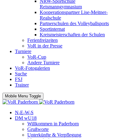
NRW-Sportschule
Reismanngymnasium
Kooperationspartner Lise-Meitner-
Realschule
Partnerschulen des Volleyballsports
Sportinternat
Kreismeisterschaften der Schulen
Ferienfreizeiten
VoR in der Presse
Turniere
VoR-Cup
Andere Turniere
VoR-Fotogalerien
Suche
FSJ
Trainer
Mobile Menu Toggle
N-E-W-S
DM wU18
Willkommen in Paderborn
Grußworte
Unterkünfte & Verpflegung