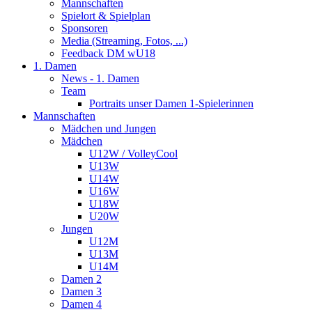
Mannschaften
Spielort & Spielplan
Sponsoren
Media (Streaming, Fotos, ...)
Feedback DM wU18
1. Damen
News - 1. Damen
Team
Portraits unser Damen 1-Spielerinnen
Mannschaften
Mädchen und Jungen
Mädchen
U12W / VolleyCool
U13W
U14W
U16W
U18W
U20W
Jungen
U12M
U13M
U14M
Damen 2
Damen 3
Damen 4