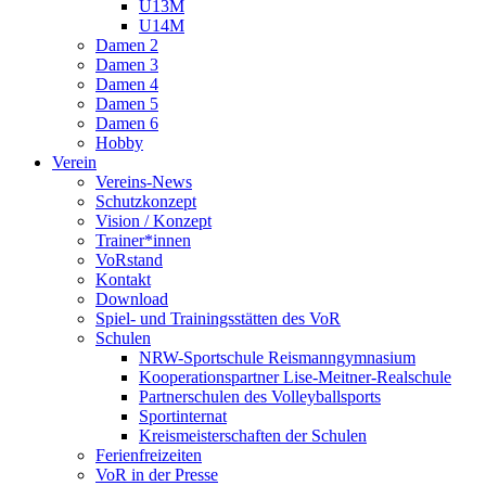
U13M
U14M
Damen 2
Damen 3
Damen 4
Damen 5
Damen 6
Hobby
Verein
Vereins-News
Schutzkonzept
Vision / Konzept
Trainer*innen
VoRstand
Kontakt
Download
Spiel- und Trainingsstätten des VoR
Schulen
NRW-Sportschule Reismanngymnasium
Kooperationspartner Lise-Meitner-Realschule
Partnerschulen des Volleyballsports
Sportinternat
Kreismeisterschaften der Schulen
Ferienfreizeiten
VoR in der Presse