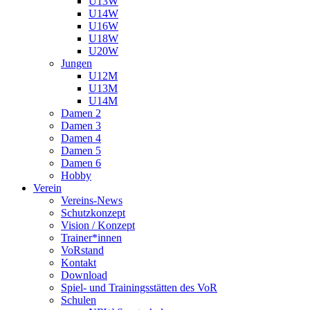
U13W
U14W
U16W
U18W
U20W
Jungen
U12M
U13M
U14M
Damen 2
Damen 3
Damen 4
Damen 5
Damen 6
Hobby
Verein
Vereins-News
Schutzkonzept
Vision / Konzept
Trainer*innen
VoRstand
Kontakt
Download
Spiel- und Trainingsstätten des VoR
Schulen