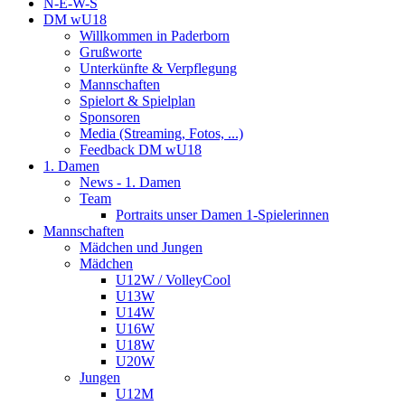
N-E-W-S
DM wU18
Willkommen in Paderborn
Grußworte
Unterkünfte & Verpflegung
Mannschaften
Spielort & Spielplan
Sponsoren
Media (Streaming, Fotos, ...)
Feedback DM wU18
1. Damen
News - 1. Damen
Team
Portraits unser Damen 1-Spielerinnen
Mannschaften
Mädchen und Jungen
Mädchen
U12W / VolleyCool
U13W
U14W
U16W
U18W
U20W
Jungen
U12M