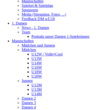
Mannschaften
Spielort & Spielplan
Sponsoren
Media (Streaming, Fotos, ...)
Feedback DM wU18
1. Damen
News - 1. Damen
Team
Portraits unser Damen 1-Spielerinnen
Mannschaften
Mädchen und Jungen
Mädchen
U12W / VolleyCool
U13W
U14W
U16W
U18W
U20W
Jungen
U12M
U13M
U14M
Damen 2
Damen 3
Damen 4