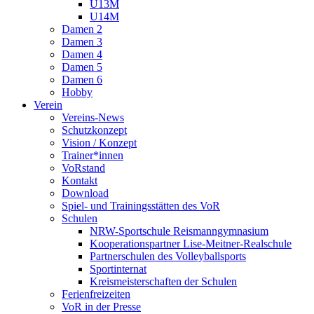
U13M
U14M
Damen 2
Damen 3
Damen 4
Damen 5
Damen 6
Hobby
Verein
Vereins-News
Schutzkonzept
Vision / Konzept
Trainer*innen
VoRstand
Kontakt
Download
Spiel- und Trainingsstätten des VoR
Schulen
NRW-Sportschule Reismanngymnasium
Kooperationspartner Lise-Meitner-Realschule
Partnerschulen des Volleyballsports
Sportinternat
Kreismeisterschaften der Schulen
Ferienfreizeiten
VoR in der Presse