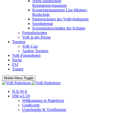
NRW-Sportschule
Reismanngymnasium
Kooperationspartner Lise-Meitner-
Realschule
Partnerschulen des Volleyballsports
Sportinternat
Kreismeisterschaften der Schulen
Ferienfreizeiten
VoR in der Presse
Turniere
VoR-Cup
Andere Turniere
VoR-Fotogalerien
Suche
FSJ
Trainer
Mobile Menu Toggle
N-E-W-S
DM wU18
Willkommen in Paderborn
Grußworte
Unterkünfte & Verpflegung