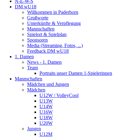
N-E-W-S
DM wU18
Willkommen in Paderborn
Grußworte
Unterkünfte & Verpflegung
Mannschaften
Spielort & Spielplan
Sponsoren
Media (Streaming, Fotos, ...)
Feedback DM wU18
1. Damen
News - 1. Damen
Team
Portraits unser Damen 1-Spielerinnen
Mannschaften
Mädchen und Jungen
Mädchen
U12W / VolleyCool
U13W
U14W
U16W
U18W
U20W
Jungen
U12M