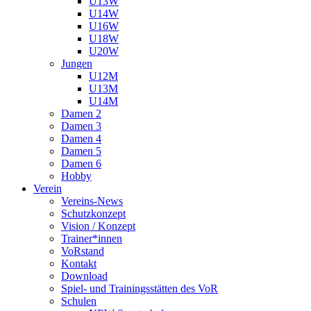
U13W
U14W
U16W
U18W
U20W
Jungen
U12M
U13M
U14M
Damen 2
Damen 3
Damen 4
Damen 5
Damen 6
Hobby
Verein
Vereins-News
Schutzkonzept
Vision / Konzept
Trainer*innen
VoRstand
Kontakt
Download
Spiel- und Trainingsstätten des VoR
Schulen