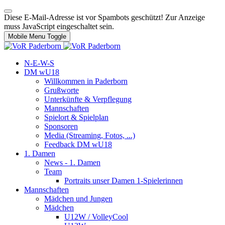
Diese E-Mail-Adresse ist vor Spambots geschützt! Zur Anzeige
muss JavaScript eingeschaltet sein.
Mobile Menu Toggle
N-E-W-S
DM wU18
Willkommen in Paderborn
Grußworte
Unterkünfte & Verpflegung
Mannschaften
Spielort & Spielplan
Sponsoren
Media (Streaming, Fotos, ...)
Feedback DM wU18
1. Damen
News - 1. Damen
Team
Portraits unser Damen 1-Spielerinnen
Mannschaften
Mädchen und Jungen
Mädchen
U12W / VolleyCool