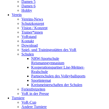
Damen 5
Damen 6
Hobby
Verein
Vereins-News
Schutzkonzept
Vision / Konzept
Trainer*innen
VoRstand
Kontakt
Download
Spiel- und Trainingsstätten des VoR
Schulen
NRW-Sportschule
Reismanngymnasium
Kooperationspartner Lise-Meitner-
Realschule
Partnerschulen des Volleyballsports
Sportinternat
Kreismeisterschaften der Schulen
Ferienfreizeiten
VoR in der Presse
Turniere
VoR-Cup
Andere Turniere