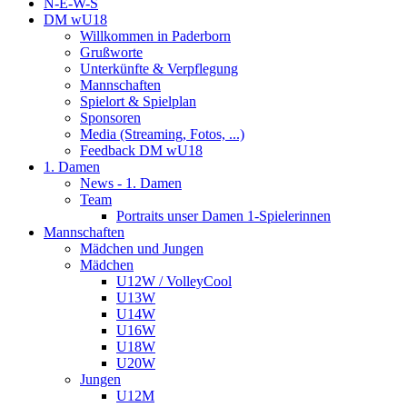
N-E-W-S
DM wU18
Willkommen in Paderborn
Grußworte
Unterkünfte & Verpflegung
Mannschaften
Spielort & Spielplan
Sponsoren
Media (Streaming, Fotos, ...)
Feedback DM wU18
1. Damen
News - 1. Damen
Team
Portraits unser Damen 1-Spielerinnen
Mannschaften
Mädchen und Jungen
Mädchen
U12W / VolleyCool
U13W
U14W
U16W
U18W
U20W
Jungen
U12M