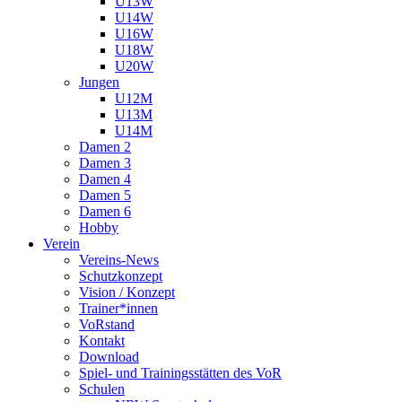
U13W
U14W
U16W
U18W
U20W
Jungen
U12M
U13M
U14M
Damen 2
Damen 3
Damen 4
Damen 5
Damen 6
Hobby
Verein
Vereins-News
Schutzkonzept
Vision / Konzept
Trainer*innen
VoRstand
Kontakt
Download
Spiel- und Trainingsstätten des VoR
Schulen