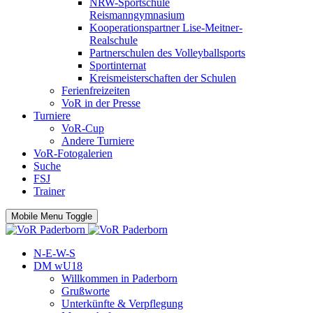
NRW-Sportschule
Reismanngymnasium
Kooperationspartner Lise-Meitner-
Realschule
Partnerschulen des Volleyballsports
Sportinternat
Kreismeisterschaften der Schulen
Ferienfreizeiten
VoR in der Presse
Turniere
VoR-Cup
Andere Turniere
VoR-Fotogalerien
Suche
FSJ
Trainer
Mobile Menu Toggle
N-E-W-S
DM wU18
Willkommen in Paderborn
Grußworte
Unterkünfte & Verpflegung