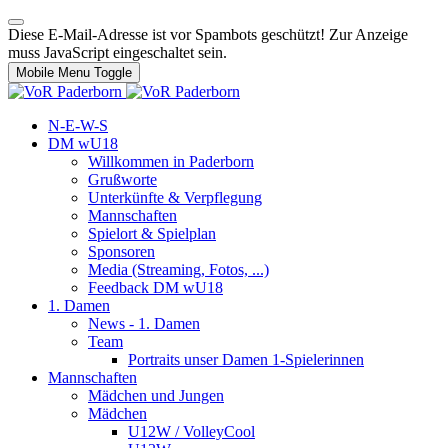
Diese E-Mail-Adresse ist vor Spambots geschützt! Zur Anzeige
muss JavaScript eingeschaltet sein.
Mobile Menu Toggle
N-E-W-S
DM wU18
Willkommen in Paderborn
Grußworte
Unterkünfte & Verpflegung
Mannschaften
Spielort & Spielplan
Sponsoren
Media (Streaming, Fotos, ...)
Feedback DM wU18
1. Damen
News - 1. Damen
Team
Portraits unser Damen 1-Spielerinnen
Mannschaften
Mädchen und Jungen
Mädchen
U12W / VolleyCool