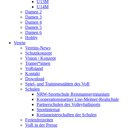
U13M
U14M
Damen 2
Damen 3
Damen 4
Damen 5
Damen 6
Hobby
Verein
Vereins-News
Schutzkonzept
Vision / Konzept
Trainer*innen
VoRstand
Kontakt
Download
Spiel- und Trainingsstätten des VoR
Schulen
NRW-Sportschule Reismanngymnasium
Kooperationspartner Lise-Meitner-Realschule
Partnerschulen des Volleyballsports
Sportinternat
Kreismeisterschaften der Schulen
Ferienfreizeiten
VoR in der Presse