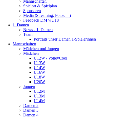
Mannschaften
Spielort & Spielplan
Sponsoren
Media (Streaming, Fotos, ...)
Feedback DM wU18
1. Damen
News - 1. Damen
Team
Portraits unser Damen 1-Spielerinnen
Mannschaften
Mädchen und Jungen
Mädchen
U12W / VolleyCool
U13W
U14W
U16W
U18W
U20W
Jungen
U12M
U13M
U14M
Damen 2
Damen 3
Damen 4