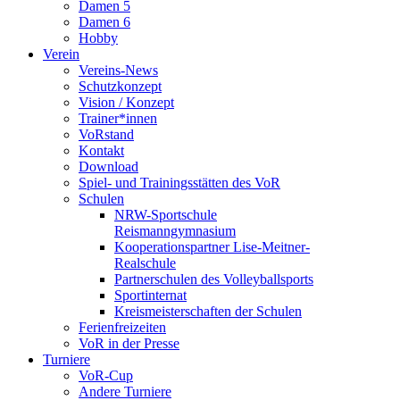
Damen 5
Damen 6
Hobby
Verein
Vereins-News
Schutzkonzept
Vision / Konzept
Trainer*innen
VoRstand
Kontakt
Download
Spiel- und Trainingsstätten des VoR
Schulen
NRW-Sportschule
Reismanngymnasium
Kooperationspartner Lise-Meitner-
Realschule
Partnerschulen des Volleyballsports
Sportinternat
Kreismeisterschaften der Schulen
Ferienfreizeiten
VoR in der Presse
Turniere
VoR-Cup
Andere Turniere