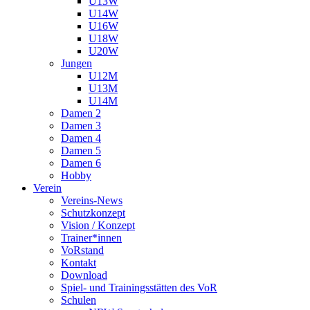
U13W
U14W
U16W
U18W
U20W
Jungen
U12M
U13M
U14M
Damen 2
Damen 3
Damen 4
Damen 5
Damen 6
Hobby
Verein
Vereins-News
Schutzkonzept
Vision / Konzept
Trainer*innen
VoRstand
Kontakt
Download
Spiel- und Trainingsstätten des VoR
Schulen