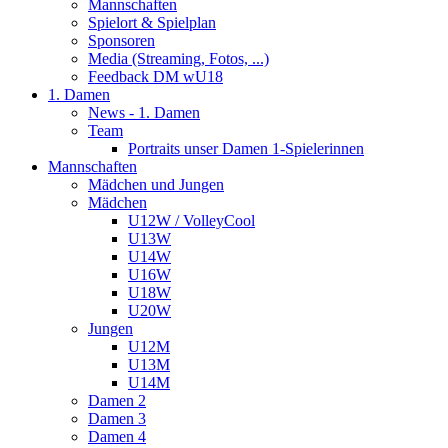
Mannschaften
Spielort & Spielplan
Sponsoren
Media (Streaming, Fotos, ...)
Feedback DM wU18
1. Damen
News - 1. Damen
Team
Portraits unser Damen 1-Spielerinnen
Mannschaften
Mädchen und Jungen
Mädchen
U12W / VolleyCool
U13W
U14W
U16W
U18W
U20W
Jungen
U12M
U13M
U14M
Damen 2
Damen 3
Damen 4