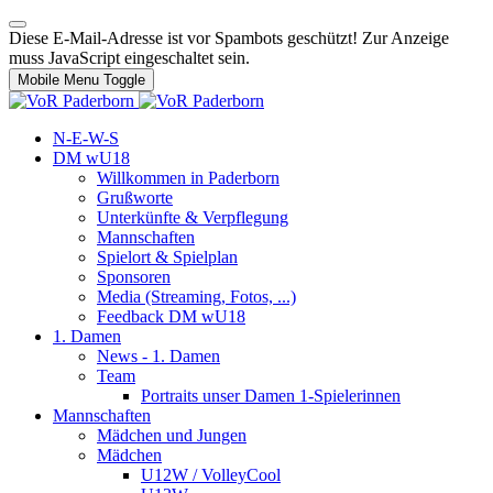
Diese E-Mail-Adresse ist vor Spambots geschützt! Zur Anzeige
muss JavaScript eingeschaltet sein.
Mobile Menu Toggle
N-E-W-S
DM wU18
Willkommen in Paderborn
Grußworte
Unterkünfte & Verpflegung
Mannschaften
Spielort & Spielplan
Sponsoren
Media (Streaming, Fotos, ...)
Feedback DM wU18
1. Damen
News - 1. Damen
Team
Portraits unser Damen 1-Spielerinnen
Mannschaften
Mädchen und Jungen
Mädchen
U12W / VolleyCool