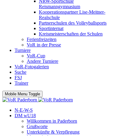
NRW-Sportschule
Reismanngymnasium
Kooperationspartner Lise-Meitner-
Realschule
Partnerschulen des Volleyballsports
Sportinternat
Kreismeisterschaften der Schulen
Ferienfreizeiten
VoR in der Presse
Turniere
VoR-Cup
Andere Turniere
VoR-Fotogalerien
Suche
FSJ
Trainer
Mobile Menu Toggle
N-E-W-S
DM wU18
Willkommen in Paderborn
Grußworte
Unterkünfte & Verpflegung