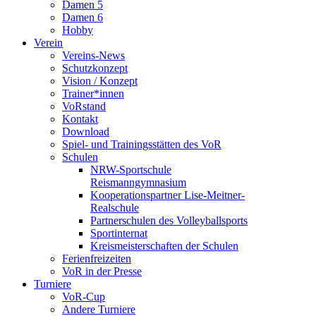
Damen 5
Damen 6
Hobby
Verein
Vereins-News
Schutzkonzept
Vision / Konzept
Trainer*innen
VoRstand
Kontakt
Download
Spiel- und Trainingsstätten des VoR
Schulen
NRW-Sportschule
Reismanngymnasium
Kooperationspartner Lise-Meitner-
Realschule
Partnerschulen des Volleyballsports
Sportinternat
Kreismeisterschaften der Schulen
Ferienfreizeiten
VoR in der Presse
Turniere
VoR-Cup
Andere Turniere