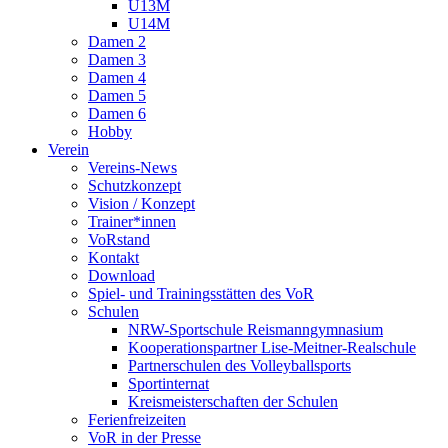
U13M
U14M
Damen 2
Damen 3
Damen 4
Damen 5
Damen 6
Hobby
Verein
Vereins-News
Schutzkonzept
Vision / Konzept
Trainer*innen
VoRstand
Kontakt
Download
Spiel- und Trainingsstätten des VoR
Schulen
NRW-Sportschule Reismanngymnasium
Kooperationspartner Lise-Meitner-Realschule
Partnerschulen des Volleyballsports
Sportinternat
Kreismeisterschaften der Schulen
Ferienfreizeiten
VoR in der Presse