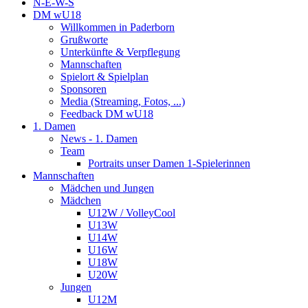
N-E-W-S
DM wU18
Willkommen in Paderborn
Grußworte
Unterkünfte & Verpflegung
Mannschaften
Spielort & Spielplan
Sponsoren
Media (Streaming, Fotos, ...)
Feedback DM wU18
1. Damen
News - 1. Damen
Team
Portraits unser Damen 1-Spielerinnen
Mannschaften
Mädchen und Jungen
Mädchen
U12W / VolleyCool
U13W
U14W
U16W
U18W
U20W
Jungen
U12M