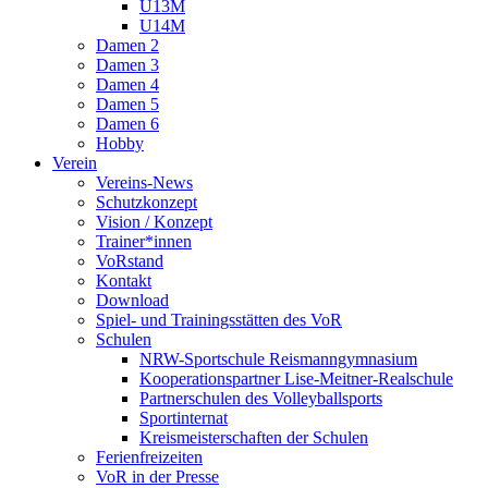
U13M
U14M
Damen 2
Damen 3
Damen 4
Damen 5
Damen 6
Hobby
Verein
Vereins-News
Schutzkonzept
Vision / Konzept
Trainer*innen
VoRstand
Kontakt
Download
Spiel- und Trainingsstätten des VoR
Schulen
NRW-Sportschule Reismanngymnasium
Kooperationspartner Lise-Meitner-Realschule
Partnerschulen des Volleyballsports
Sportinternat
Kreismeisterschaften der Schulen
Ferienfreizeiten
VoR in der Presse