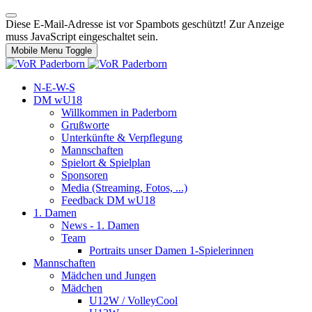
Diese E-Mail-Adresse ist vor Spambots geschützt! Zur Anzeige
muss JavaScript eingeschaltet sein.
Mobile Menu Toggle
N-E-W-S
DM wU18
Willkommen in Paderborn
Grußworte
Unterkünfte & Verpflegung
Mannschaften
Spielort & Spielplan
Sponsoren
Media (Streaming, Fotos, ...)
Feedback DM wU18
1. Damen
News - 1. Damen
Team
Portraits unser Damen 1-Spielerinnen
Mannschaften
Mädchen und Jungen
Mädchen
U12W / VolleyCool