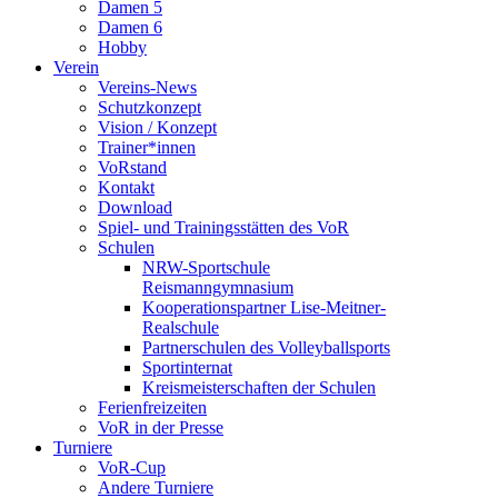
Damen 5
Damen 6
Hobby
Verein
Vereins-News
Schutzkonzept
Vision / Konzept
Trainer*innen
VoRstand
Kontakt
Download
Spiel- und Trainingsstätten des VoR
Schulen
NRW-Sportschule
Reismanngymnasium
Kooperationspartner Lise-Meitner-
Realschule
Partnerschulen des Volleyballsports
Sportinternat
Kreismeisterschaften der Schulen
Ferienfreizeiten
VoR in der Presse
Turniere
VoR-Cup
Andere Turniere