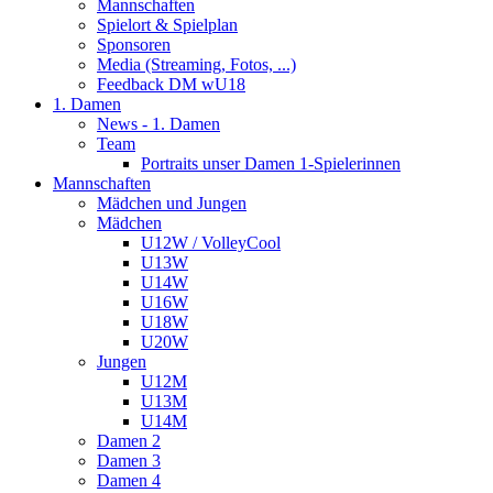
Mannschaften
Spielort & Spielplan
Sponsoren
Media (Streaming, Fotos, ...)
Feedback DM wU18
1. Damen
News - 1. Damen
Team
Portraits unser Damen 1-Spielerinnen
Mannschaften
Mädchen und Jungen
Mädchen
U12W / VolleyCool
U13W
U14W
U16W
U18W
U20W
Jungen
U12M
U13M
U14M
Damen 2
Damen 3
Damen 4