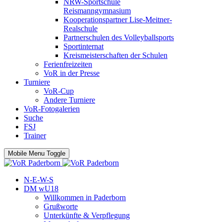
NRW-Sportschule
Reismanngymnasium
Kooperationspartner Lise-Meitner-
Realschule
Partnerschulen des Volleyballsports
Sportinternat
Kreismeisterschaften der Schulen
Ferienfreizeiten
VoR in der Presse
Turniere
VoR-Cup
Andere Turniere
VoR-Fotogalerien
Suche
FSJ
Trainer
Mobile Menu Toggle
N-E-W-S
DM wU18
Willkommen in Paderborn
Grußworte
Unterkünfte & Verpflegung