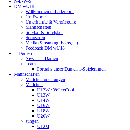
N-E-W-S
DM wU18
Willkommen in Paderborn
Grußworte
Unterkünfte & Verpflegung
Mannschaften
Spielort & Spielplan
Sponsoren
Media (Streaming, Fotos, ...)
Feedback DM wU18
1. Damen
News - 1. Damen
Team
Portraits unser Damen 1-Spielerinnen
Mannschaften
Mädchen und Jungen
Mädchen
U12W / VolleyCool
U13W
U14W
U16W
U18W
U20W
Jungen
U12M