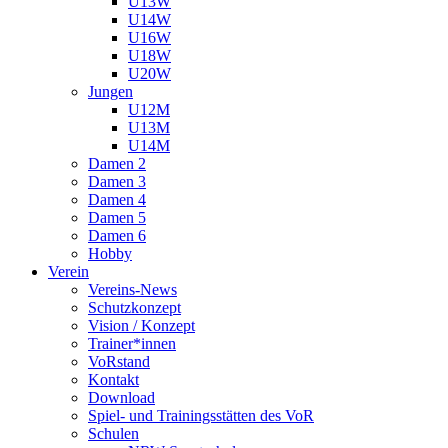
U13W
U14W
U16W
U18W
U20W
Jungen
U12M
U13M
U14M
Damen 2
Damen 3
Damen 4
Damen 5
Damen 6
Hobby
Verein
Vereins-News
Schutzkonzept
Vision / Konzept
Trainer*innen
VoRstand
Kontakt
Download
Spiel- und Trainingsstätten des VoR
Schulen