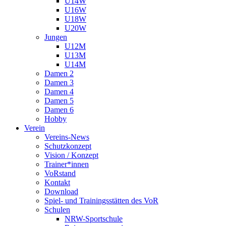
U14W
U16W
U18W
U20W
Jungen
U12M
U13M
U14M
Damen 2
Damen 3
Damen 4
Damen 5
Damen 6
Hobby
Verein
Vereins-News
Schutzkonzept
Vision / Konzept
Trainer*innen
VoRstand
Kontakt
Download
Spiel- und Trainingsstätten des VoR
Schulen
NRW-Sportschule