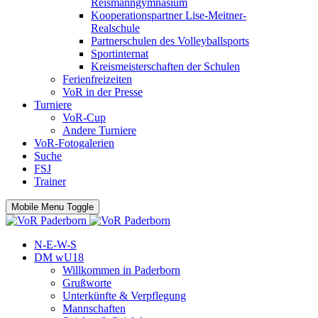
Reismanngymnasium
Kooperationspartner Lise-Meitner-
Realschule
Partnerschulen des Volleyballsports
Sportinternat
Kreismeisterschaften der Schulen
Ferienfreizeiten
VoR in der Presse
Turniere
VoR-Cup
Andere Turniere
VoR-Fotogalerien
Suche
FSJ
Trainer
Mobile Menu Toggle
N-E-W-S
DM wU18
Willkommen in Paderborn
Grußworte
Unterkünfte & Verpflegung
Mannschaften