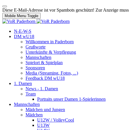
Diese E-Mail-Adresse ist vor Spambots geschützt! Zur Anzeige muss J
Mobile Menu Toggle
N-E-W-S
DM wU18
Willkommen in Paderborn
Grußworte
Unterkünfte & Verpflegung
Mannschaften
Spielort & Spielplan
Sponsoren
Media (Streaming, Fotos, ...)
Feedback DM wU18
1. Damen
News - 1. Damen
Team
Portraits unser Damen 1-Spielerinnen
Mannschaften
Mädchen und Jungen
Mädchen
U12W / VolleyCool
U13W