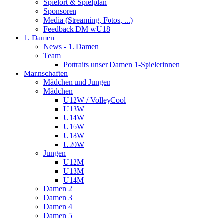
Spielort & Spielplan
Sponsoren
Media (Streaming, Fotos, ...)
Feedback DM wU18
1. Damen
News - 1. Damen
Team
Portraits unser Damen 1-Spielerinnen
Mannschaften
Mädchen und Jungen
Mädchen
U12W / VolleyCool
U13W
U14W
U16W
U18W
U20W
Jungen
U12M
U13M
U14M
Damen 2
Damen 3
Damen 4
Damen 5