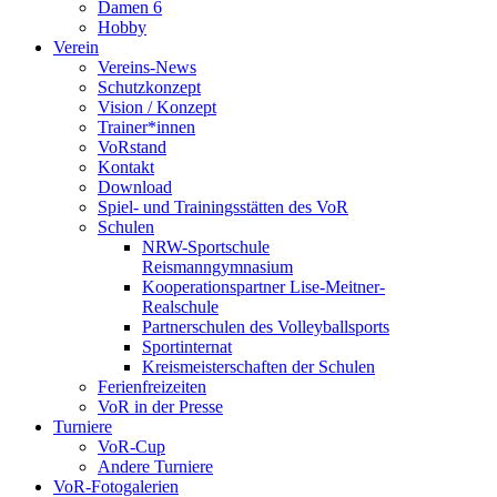
Damen 6
Hobby
Verein
Vereins-News
Schutzkonzept
Vision / Konzept
Trainer*innen
VoRstand
Kontakt
Download
Spiel- und Trainingsstätten des VoR
Schulen
NRW-Sportschule
Reismanngymnasium
Kooperationspartner Lise-Meitner-
Realschule
Partnerschulen des Volleyballsports
Sportinternat
Kreismeisterschaften der Schulen
Ferienfreizeiten
VoR in der Presse
Turniere
VoR-Cup
Andere Turniere
VoR-Fotogalerien