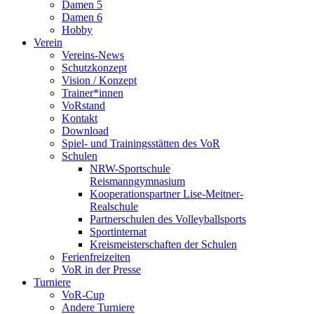
Damen 5
Damen 6
Hobby
Verein
Vereins-News
Schutzkonzept
Vision / Konzept
Trainer*innen
VoRstand
Kontakt
Download
Spiel- und Trainingsstätten des VoR
Schulen
NRW-Sportschule
Reismanngymnasium
Kooperationspartner Lise-Meitner-
Realschule
Partnerschulen des Volleyballsports
Sportinternat
Kreismeisterschaften der Schulen
Ferienfreizeiten
VoR in der Presse
Turniere
VoR-Cup
Andere Turniere