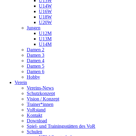
U13W
U14W
U16W
U18W
U20W
Jungen
U12M
U13M
U14M
Damen 2
Damen 3
Damen 4
Damen 5
Damen 6
Hobby
Verein
Vereins-News
Schutzkonzept
Vision / Konzept
Trainer*innen
VoRstand
Kontakt
Download
Spiel- und Trainingsstätten des VoR
Schulen