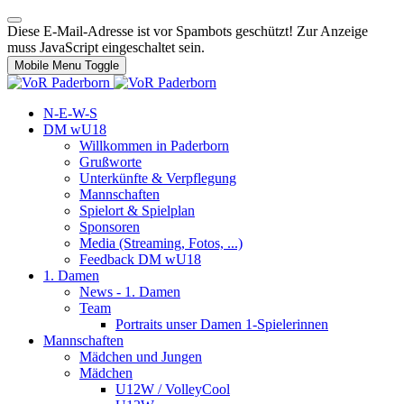
Diese E-Mail-Adresse ist vor Spambots geschützt! Zur Anzeige
muss JavaScript eingeschaltet sein.
Mobile Menu Toggle
N-E-W-S
DM wU18
Willkommen in Paderborn
Grußworte
Unterkünfte & Verpflegung
Mannschaften
Spielort & Spielplan
Sponsoren
Media (Streaming, Fotos, ...)
Feedback DM wU18
1. Damen
News - 1. Damen
Team
Portraits unser Damen 1-Spielerinnen
Mannschaften
Mädchen und Jungen
Mädchen
U12W / VolleyCool