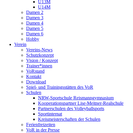
U13M
U14M
Damen 2
Damen 3
Damen 4
Damen 5
Damen 6
Hobby
Verein
Vereins-News
Schutzkonzept
Vision / Konzept
Trainer*innen
VoRstand
Kontakt
Download
Spiel- und Trainingsstätten des VoR
Schulen
NRW-Sportschule Reismanngymnasium
Kooperationspartner Lise-Meitner-Realschule
Partnerschulen des Volleyballsports
Sportinternat
Kreismeisterschaften der Schulen
Ferienfreizeiten
VoR in der Presse