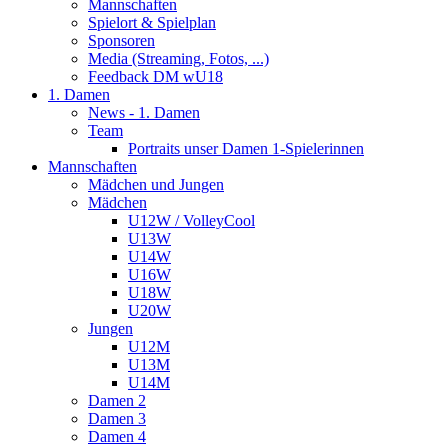
Mannschaften
Spielort & Spielplan
Sponsoren
Media (Streaming, Fotos, ...)
Feedback DM wU18
1. Damen
News - 1. Damen
Team
Portraits unser Damen 1-Spielerinnen
Mannschaften
Mädchen und Jungen
Mädchen
U12W / VolleyCool
U13W
U14W
U16W
U18W
U20W
Jungen
U12M
U13M
U14M
Damen 2
Damen 3
Damen 4