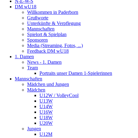
N-E-W-S
DM wU18
Willkommen in Paderborn
Grußworte
Unterkünfte & Verpflegung
Mannschaften
Spielort & Spielplan
Sponsoren
Media (Streaming, Fotos, ...)
Feedback DM wU18
1. Damen
News - 1. Damen
Team
Portraits unser Damen 1-Spielerinnen
Mannschaften
Mädchen und Jungen
Mädchen
U12W / VolleyCool
U13W
U14W
U16W
U18W
U20W
Jungen
U12M