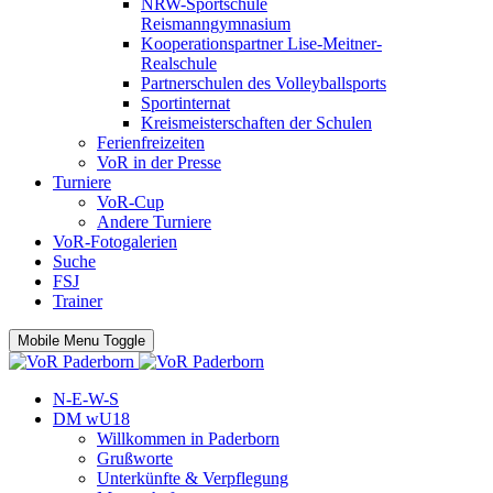
NRW-Sportschule
Reismanngymnasium
Kooperationspartner Lise-Meitner-
Realschule
Partnerschulen des Volleyballsports
Sportinternat
Kreismeisterschaften der Schulen
Ferienfreizeiten
VoR in der Presse
Turniere
VoR-Cup
Andere Turniere
VoR-Fotogalerien
Suche
FSJ
Trainer
Mobile Menu Toggle
N-E-W-S
DM wU18
Willkommen in Paderborn
Grußworte
Unterkünfte & Verpflegung