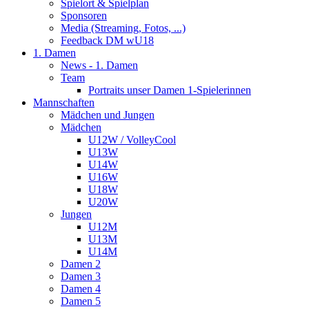
Spielort & Spielplan
Sponsoren
Media (Streaming, Fotos, ...)
Feedback DM wU18
1. Damen
News - 1. Damen
Team
Portraits unser Damen 1-Spielerinnen
Mannschaften
Mädchen und Jungen
Mädchen
U12W / VolleyCool
U13W
U14W
U16W
U18W
U20W
Jungen
U12M
U13M
U14M
Damen 2
Damen 3
Damen 4
Damen 5