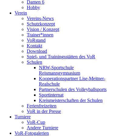
Damen 6
Hobby
Verein
Vereins-News
Schutzkonzept
Vision / Konzept
Trainer*innen
VoRstand
Kontakt
Download
Spiel- und Trainingsstätten des VoR
Schulen
NRW-Sportschule
Reismanngymnasium
Kooperationspartner Lise-Meitner-
Realschule
Partnerschulen des Volleyballsports
Sportinternat
Kreismeisterschaften der Schulen
Ferienfreizeiten
VoR in der Presse
Turniere
VoR-Cup
Andere Turniere
VoR-Fotogalerien