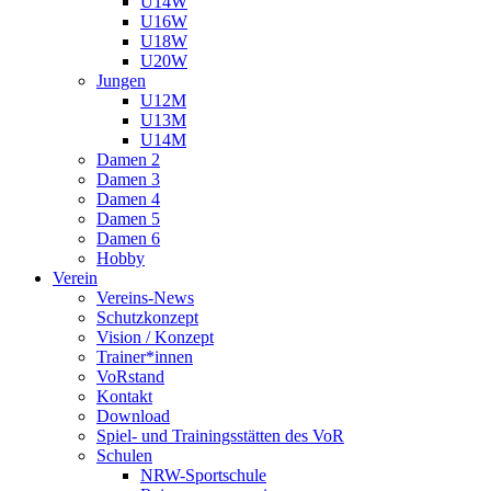
U14W
U16W
U18W
U20W
Jungen
U12M
U13M
U14M
Damen 2
Damen 3
Damen 4
Damen 5
Damen 6
Hobby
Verein
Vereins-News
Schutzkonzept
Vision / Konzept
Trainer*innen
VoRstand
Kontakt
Download
Spiel- und Trainingsstätten des VoR
Schulen
NRW-Sportschule