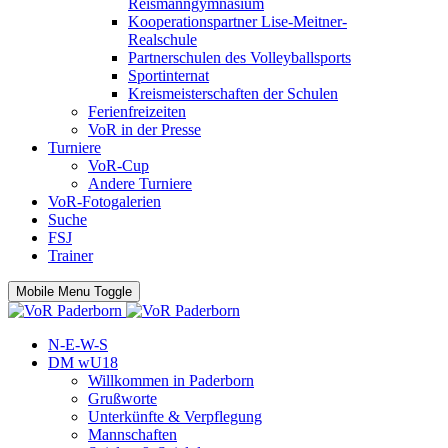
Reismanngymnasium
Kooperationspartner Lise-Meitner-
Realschule
Partnerschulen des Volleyballsports
Sportinternat
Kreismeisterschaften der Schulen
Ferienfreizeiten
VoR in der Presse
Turniere
VoR-Cup
Andere Turniere
VoR-Fotogalerien
Suche
FSJ
Trainer
Mobile Menu Toggle
N-E-W-S
DM wU18
Willkommen in Paderborn
Grußworte
Unterkünfte & Verpflegung
Mannschaften