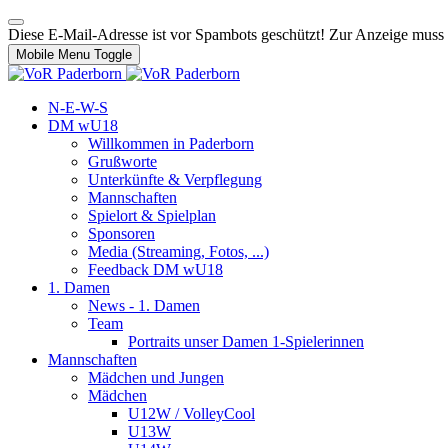
Diese E-Mail-Adresse ist vor Spambots geschützt! Zur Anzeige muss J
Mobile Menu Toggle
N-E-W-S
DM wU18
Willkommen in Paderborn
Grußworte
Unterkünfte & Verpflegung
Mannschaften
Spielort & Spielplan
Sponsoren
Media (Streaming, Fotos, ...)
Feedback DM wU18
1. Damen
News - 1. Damen
Team
Portraits unser Damen 1-Spielerinnen
Mannschaften
Mädchen und Jungen
Mädchen
U12W / VolleyCool
U13W