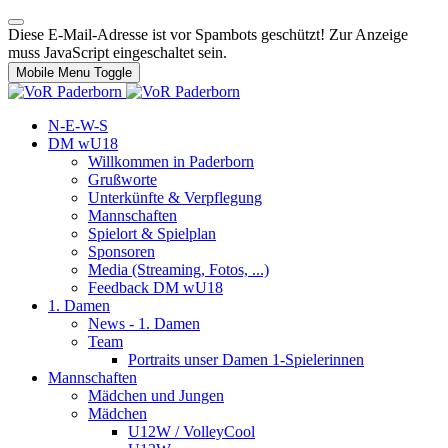
Diese E-Mail-Adresse ist vor Spambots geschützt! Zur Anzeige
muss JavaScript eingeschaltet sein.
Mobile Menu Toggle
N-E-W-S
DM wU18
Willkommen in Paderborn
Grußworte
Unterkünfte & Verpflegung
Mannschaften
Spielort & Spielplan
Sponsoren
Media (Streaming, Fotos, ...)
Feedback DM wU18
1. Damen
News - 1. Damen
Team
Portraits unser Damen 1-Spielerinnen
Mannschaften
Mädchen und Jungen
Mädchen
U12W / VolleyCool