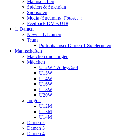
Mannschaften
Spielort & Spielplan
Sponsoren
Media (Streaming, Fotos, ...)
Feedback DM wU18
1. Damen
News - 1. Damen
Team
Portraits unser Damen 1-Spielerinnen
Mannschaften
Mädchen und Jungen
Mädchen
U12W / VolleyCool
U13W
U14W
U16W
U18W
U20W
Jungen
U12M
U13M
U14M
Damen 2
Damen 3
Damen 4