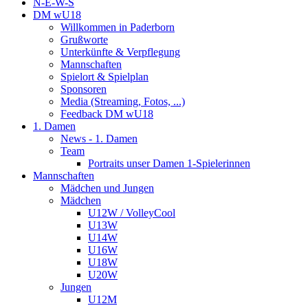
N-E-W-S
DM wU18
Willkommen in Paderborn
Grußworte
Unterkünfte & Verpflegung
Mannschaften
Spielort & Spielplan
Sponsoren
Media (Streaming, Fotos, ...)
Feedback DM wU18
1. Damen
News - 1. Damen
Team
Portraits unser Damen 1-Spielerinnen
Mannschaften
Mädchen und Jungen
Mädchen
U12W / VolleyCool
U13W
U14W
U16W
U18W
U20W
Jungen
U12M