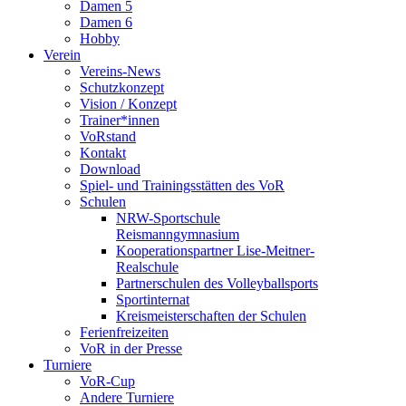
Damen 5
Damen 6
Hobby
Verein
Vereins-News
Schutzkonzept
Vision / Konzept
Trainer*innen
VoRstand
Kontakt
Download
Spiel- und Trainingsstätten des VoR
Schulen
NRW-Sportschule
Reismanngymnasium
Kooperationspartner Lise-Meitner-
Realschule
Partnerschulen des Volleyballsports
Sportinternat
Kreismeisterschaften der Schulen
Ferienfreizeiten
VoR in der Presse
Turniere
VoR-Cup
Andere Turniere