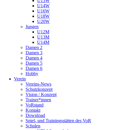
U13W
U14W
U16W
U18W
U20W
Jungen
U12M
U13M
U14M
Damen 2
Damen 3
Damen 4
Damen 5
Damen 6
Hobby
Verein
Vereins-News
Schutzkonzept
Vision / Konzept
Trainer*innen
VoRstand
Kontakt
Download
Spiel- und Trainingsstätten des VoR
Schulen