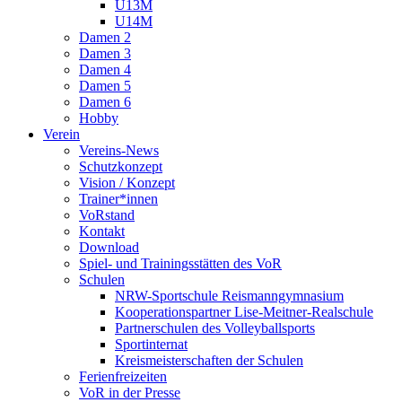
U13M
U14M
Damen 2
Damen 3
Damen 4
Damen 5
Damen 6
Hobby
Verein
Vereins-News
Schutzkonzept
Vision / Konzept
Trainer*innen
VoRstand
Kontakt
Download
Spiel- und Trainingsstätten des VoR
Schulen
NRW-Sportschule Reismanngymnasium
Kooperationspartner Lise-Meitner-Realschule
Partnerschulen des Volleyballsports
Sportinternat
Kreismeisterschaften der Schulen
Ferienfreizeiten
VoR in der Presse