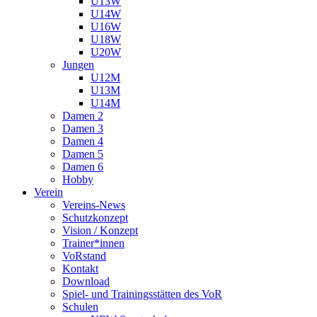
U13W
U14W
U16W
U18W
U20W
Jungen
U12M
U13M
U14M
Damen 2
Damen 3
Damen 4
Damen 5
Damen 6
Hobby
Verein
Vereins-News
Schutzkonzept
Vision / Konzept
Trainer*innen
VoRstand
Kontakt
Download
Spiel- und Trainingsstätten des VoR
Schulen