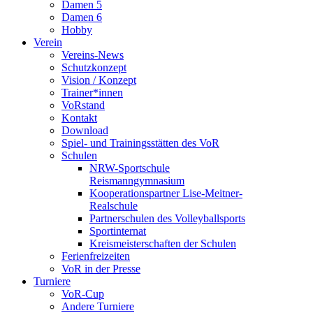
Damen 5
Damen 6
Hobby
Verein
Vereins-News
Schutzkonzept
Vision / Konzept
Trainer*innen
VoRstand
Kontakt
Download
Spiel- und Trainingsstätten des VoR
Schulen
NRW-Sportschule
Reismanngymnasium
Kooperationspartner Lise-Meitner-
Realschule
Partnerschulen des Volleyballsports
Sportinternat
Kreismeisterschaften der Schulen
Ferienfreizeiten
VoR in der Presse
Turniere
VoR-Cup
Andere Turniere