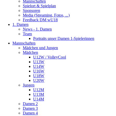
Mannschaften
Spielort & Spielplan
Sponsoren
Media (Streaming, Fotos, ...)
Feedback DM wU18
1. Damen
News - 1. Damen
Team
Portraits unser Damen 1-Spielerinnen
Mannschaften
Mädchen und Jungen
Mädchen
U12W / VolleyCool
U13W
U14W
U16W
U18W
U20W
Jungen
U12M
U13M
U14M
Damen 2
Damen 3
Damen 4