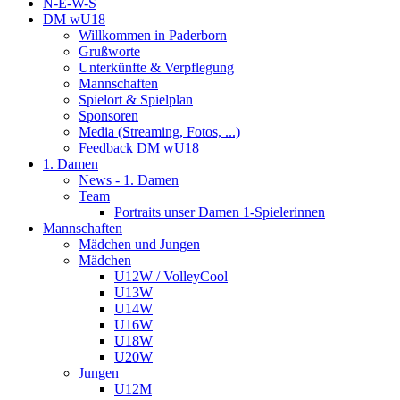
N-E-W-S
DM wU18
Willkommen in Paderborn
Grußworte
Unterkünfte & Verpflegung
Mannschaften
Spielort & Spielplan
Sponsoren
Media (Streaming, Fotos, ...)
Feedback DM wU18
1. Damen
News - 1. Damen
Team
Portraits unser Damen 1-Spielerinnen
Mannschaften
Mädchen und Jungen
Mädchen
U12W / VolleyCool
U13W
U14W
U16W
U18W
U20W
Jungen
U12M