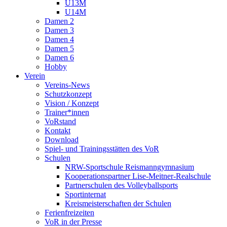
U13M
U14M
Damen 2
Damen 3
Damen 4
Damen 5
Damen 6
Hobby
Verein
Vereins-News
Schutzkonzept
Vision / Konzept
Trainer*innen
VoRstand
Kontakt
Download
Spiel- und Trainingsstätten des VoR
Schulen
NRW-Sportschule Reismanngymnasium
Kooperationspartner Lise-Meitner-Realschule
Partnerschulen des Volleyballsports
Sportinternat
Kreismeisterschaften der Schulen
Ferienfreizeiten
VoR in der Presse