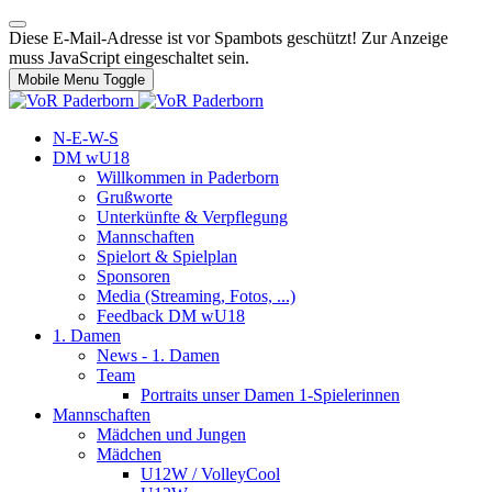
Diese E-Mail-Adresse ist vor Spambots geschützt! Zur Anzeige
muss JavaScript eingeschaltet sein.
Mobile Menu Toggle
N-E-W-S
DM wU18
Willkommen in Paderborn
Grußworte
Unterkünfte & Verpflegung
Mannschaften
Spielort & Spielplan
Sponsoren
Media (Streaming, Fotos, ...)
Feedback DM wU18
1. Damen
News - 1. Damen
Team
Portraits unser Damen 1-Spielerinnen
Mannschaften
Mädchen und Jungen
Mädchen
U12W / VolleyCool