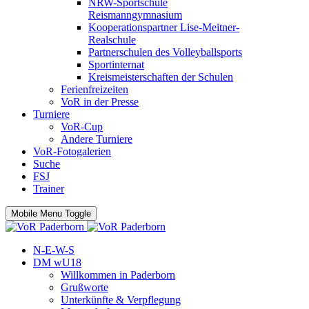
NRW-Sportschule
Reismanngymnasium
Kooperationspartner Lise-Meitner-
Realschule
Partnerschulen des Volleyballsports
Sportinternat
Kreismeisterschaften der Schulen
Ferienfreizeiten
VoR in der Presse
Turniere
VoR-Cup
Andere Turniere
VoR-Fotogalerien
Suche
FSJ
Trainer
Mobile Menu Toggle
N-E-W-S
DM wU18
Willkommen in Paderborn
Grußworte
Unterkünfte & Verpflegung