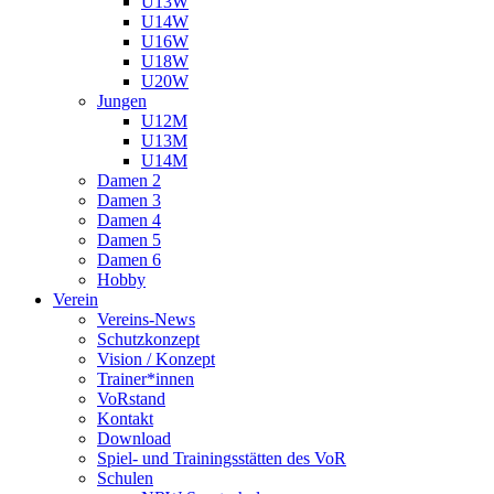
U13W
U14W
U16W
U18W
U20W
Jungen
U12M
U13M
U14M
Damen 2
Damen 3
Damen 4
Damen 5
Damen 6
Hobby
Verein
Vereins-News
Schutzkonzept
Vision / Konzept
Trainer*innen
VoRstand
Kontakt
Download
Spiel- und Trainingsstätten des VoR
Schulen