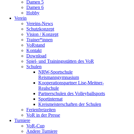
Damen 5
Damen 6
Hobby
Verein
Vereins-News
Schutzkonzept
Vision / Konzept
Trainer*innen
VoRstand
Kontakt
Download
Spiel- und Trainingsstätten des VoR
Schulen
NRW-Sportschule
Reismanngymnasium
Kooperationspartner Lise-Meitner-
Realschule
Partnerschulen des Volleyballsports
Sportinternat
Kreismeisterschaften der Schulen
Ferienfreizeiten
VoR in der Presse
Turniere
VoR-Cup
Andere Turniere