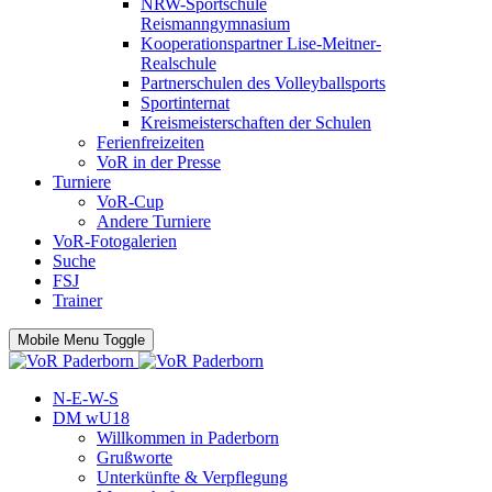
NRW-Sportschule
Reismanngymnasium
Kooperationspartner Lise-Meitner-
Realschule
Partnerschulen des Volleyballsports
Sportinternat
Kreismeisterschaften der Schulen
Ferienfreizeiten
VoR in der Presse
Turniere
VoR-Cup
Andere Turniere
VoR-Fotogalerien
Suche
FSJ
Trainer
Mobile Menu Toggle
N-E-W-S
DM wU18
Willkommen in Paderborn
Grußworte
Unterkünfte & Verpflegung