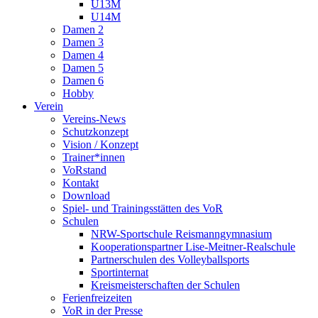
U13M
U14M
Damen 2
Damen 3
Damen 4
Damen 5
Damen 6
Hobby
Verein
Vereins-News
Schutzkonzept
Vision / Konzept
Trainer*innen
VoRstand
Kontakt
Download
Spiel- und Trainingsstätten des VoR
Schulen
NRW-Sportschule Reismanngymnasium
Kooperationspartner Lise-Meitner-Realschule
Partnerschulen des Volleyballsports
Sportinternat
Kreismeisterschaften der Schulen
Ferienfreizeiten
VoR in der Presse