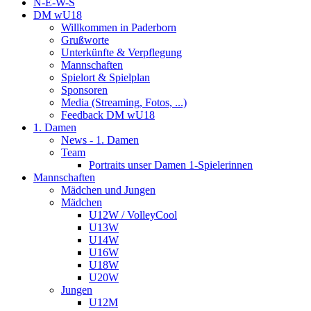
N-E-W-S
DM wU18
Willkommen in Paderborn
Grußworte
Unterkünfte & Verpflegung
Mannschaften
Spielort & Spielplan
Sponsoren
Media (Streaming, Fotos, ...)
Feedback DM wU18
1. Damen
News - 1. Damen
Team
Portraits unser Damen 1-Spielerinnen
Mannschaften
Mädchen und Jungen
Mädchen
U12W / VolleyCool
U13W
U14W
U16W
U18W
U20W
Jungen
U12M