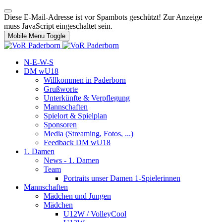
Diese E-Mail-Adresse ist vor Spambots geschützt! Zur Anzeige
muss JavaScript eingeschaltet sein.
Mobile Menu Toggle
N-E-W-S
DM wU18
Willkommen in Paderborn
Grußworte
Unterkünfte & Verpflegung
Mannschaften
Spielort & Spielplan
Sponsoren
Media (Streaming, Fotos, ...)
Feedback DM wU18
1. Damen
News - 1. Damen
Team
Portraits unser Damen 1-Spielerinnen
Mannschaften
Mädchen und Jungen
Mädchen
U12W / VolleyCool