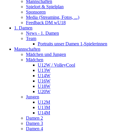
Mannschaften
Spielort & Spielplan
Sponsoren
Media (Streaming, Fotos, ...)
Feedback DM wU18
1. Damen
News - 1. Damen
Team
Portraits unser Damen 1-Spielerinnen
Mannschaften
Mädchen und Jungen
Mädchen
U12W / VolleyCool
U13W
U14W
U16W
U18W
U20W
Jungen
U12M
U13M
U14M
Damen 2
Damen 3
Damen 4