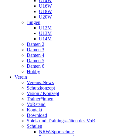
U14W
U16W
U18W
U20W
Jungen
U12M
U13M
U14M
Damen 2
Damen 3
Damen 4
Damen 5
Damen 6
Hobby
Verein
Vereins-News
Schutzkonzept
Vision / Konzept
Trainer*innen
VoRstand
Kontakt
Download
Spiel- und Trainingsstätten des VoR
Schulen
NRW-Sportschule