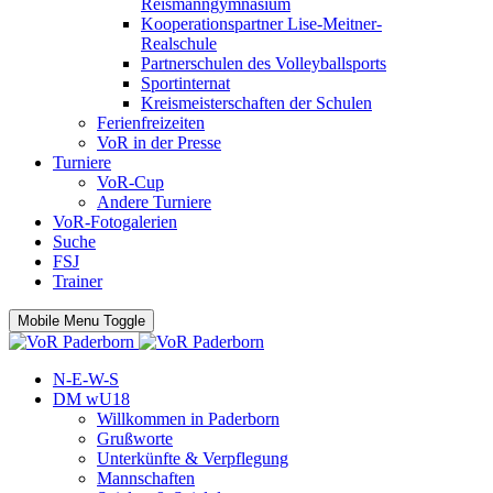
Reismanngymnasium
Kooperationspartner Lise-Meitner-
Realschule
Partnerschulen des Volleyballsports
Sportinternat
Kreismeisterschaften der Schulen
Ferienfreizeiten
VoR in der Presse
Turniere
VoR-Cup
Andere Turniere
VoR-Fotogalerien
Suche
FSJ
Trainer
Mobile Menu Toggle
N-E-W-S
DM wU18
Willkommen in Paderborn
Grußworte
Unterkünfte & Verpflegung
Mannschaften