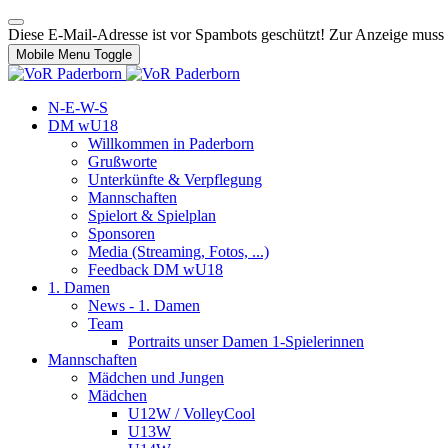
Diese E-Mail-Adresse ist vor Spambots geschützt! Zur Anzeige muss J
Mobile Menu Toggle
N-E-W-S
DM wU18
Willkommen in Paderborn
Grußworte
Unterkünfte & Verpflegung
Mannschaften
Spielort & Spielplan
Sponsoren
Media (Streaming, Fotos, ...)
Feedback DM wU18
1. Damen
News - 1. Damen
Team
Portraits unser Damen 1-Spielerinnen
Mannschaften
Mädchen und Jungen
Mädchen
U12W / VolleyCool
U13W