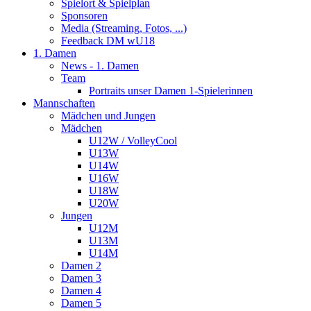
Spielort & Spielplan
Sponsoren
Media (Streaming, Fotos, ...)
Feedback DM wU18
1. Damen
News - 1. Damen
Team
Portraits unser Damen 1-Spielerinnen
Mannschaften
Mädchen und Jungen
Mädchen
U12W / VolleyCool
U13W
U14W
U16W
U18W
U20W
Jungen
U12M
U13M
U14M
Damen 2
Damen 3
Damen 4
Damen 5