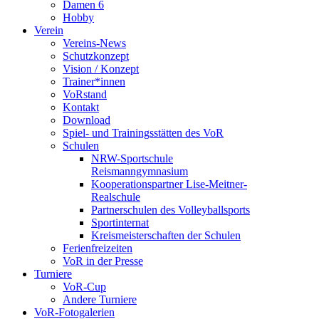
Damen 6
Hobby
Verein
Vereins-News
Schutzkonzept
Vision / Konzept
Trainer*innen
VoRstand
Kontakt
Download
Spiel- und Trainingsstätten des VoR
Schulen
NRW-Sportschule
Reismanngymnasium
Kooperationspartner Lise-Meitner-
Realschule
Partnerschulen des Volleyballsports
Sportinternat
Kreismeisterschaften der Schulen
Ferienfreizeiten
VoR in der Presse
Turniere
VoR-Cup
Andere Turniere
VoR-Fotogalerien