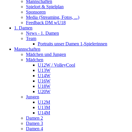
Mannschaften
Spielort & Spielplan
Sponsoren
Media (Streaming, Fotos, ...)
Feedback DM wU18
1. Damen
News - 1. Damen
Team
Portraits unser Damen 1-Spielerinnen
Mannschaften
Mädchen und Jungen
Mädchen
U12W / VolleyCool
U13W
U14W
U16W
U18W
U20W
Jungen
U12M
U13M
U14M
Damen 2
Damen 3
Damen 4