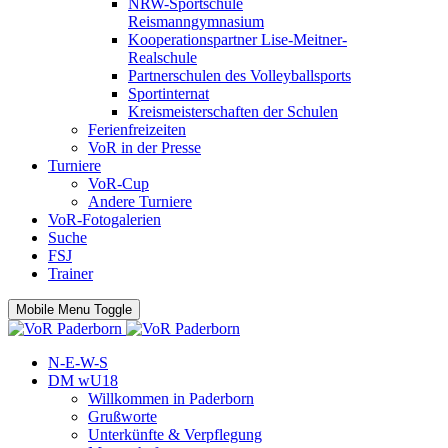
NRW-Sportschule
Reismanngymnasium
Kooperationspartner Lise-Meitner-
Realschule
Partnerschulen des Volleyballsports
Sportinternat
Kreismeisterschaften der Schulen
Ferienfreizeiten
VoR in der Presse
Turniere
VoR-Cup
Andere Turniere
VoR-Fotogalerien
Suche
FSJ
Trainer
Mobile Menu Toggle
N-E-W-S
DM wU18
Willkommen in Paderborn
Grußworte
Unterkünfte & Verpflegung