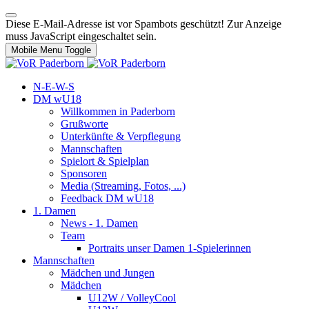
Diese E-Mail-Adresse ist vor Spambots geschützt! Zur Anzeige
muss JavaScript eingeschaltet sein.
Mobile Menu Toggle
N-E-W-S
DM wU18
Willkommen in Paderborn
Grußworte
Unterkünfte & Verpflegung
Mannschaften
Spielort & Spielplan
Sponsoren
Media (Streaming, Fotos, ...)
Feedback DM wU18
1. Damen
News - 1. Damen
Team
Portraits unser Damen 1-Spielerinnen
Mannschaften
Mädchen und Jungen
Mädchen
U12W / VolleyCool