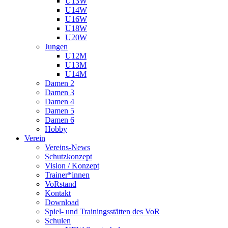
U13W
U14W
U16W
U18W
U20W
Jungen
U12M
U13M
U14M
Damen 2
Damen 3
Damen 4
Damen 5
Damen 6
Hobby
Verein
Vereins-News
Schutzkonzept
Vision / Konzept
Trainer*innen
VoRstand
Kontakt
Download
Spiel- und Trainingsstätten des VoR
Schulen