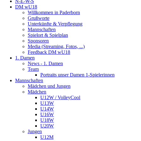
N-E-W-S
DM wU18
Willkommen in Paderborn
Grußworte
Unterkünfte & Verpflegung
Mannschaften
Spielort & Spielplan
Sponsoren
Media (Streaming, Fotos, ...)
Feedback DM wU18
1. Damen
News - 1. Damen
Team
Portraits unser Damen 1-Spielerinnen
Mannschaften
Mädchen und Jungen
Mädchen
U12W / VolleyCool
U13W
U14W
U16W
U18W
U20W
Jungen
U12M