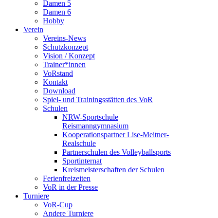
Damen 5
Damen 6
Hobby
Verein
Vereins-News
Schutzkonzept
Vision / Konzept
Trainer*innen
VoRstand
Kontakt
Download
Spiel- und Trainingsstätten des VoR
Schulen
NRW-Sportschule
Reismanngymnasium
Kooperationspartner Lise-Meitner-
Realschule
Partnerschulen des Volleyballsports
Sportinternat
Kreismeisterschaften der Schulen
Ferienfreizeiten
VoR in der Presse
Turniere
VoR-Cup
Andere Turniere