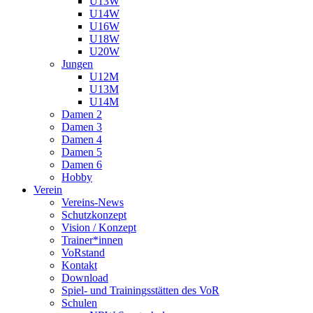
U13W
U14W
U16W
U18W
U20W
Jungen
U12M
U13M
U14M
Damen 2
Damen 3
Damen 4
Damen 5
Damen 6
Hobby
Verein
Vereins-News
Schutzkonzept
Vision / Konzept
Trainer*innen
VoRstand
Kontakt
Download
Spiel- und Trainingsstätten des VoR
Schulen