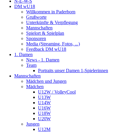
N-E-W-S
DM wU18
Willkommen in Paderborn
Grußworte
Unterkünfte & Verpflegung
Mannschaften
Spielort & Spielplan
Sponsoren
Media (Streaming, Fotos, ...)
Feedback DM wU18
1. Damen
News - 1. Damen
Team
Portraits unser Damen 1-Spielerinnen
Mannschaften
Mädchen und Jungen
Mädchen
U12W / VolleyCool
U13W
U14W
U16W
U18W
U20W
Jungen
U12M