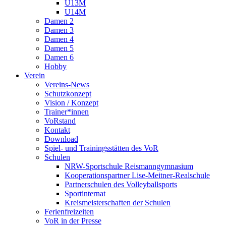
U13M
U14M
Damen 2
Damen 3
Damen 4
Damen 5
Damen 6
Hobby
Verein
Vereins-News
Schutzkonzept
Vision / Konzept
Trainer*innen
VoRstand
Kontakt
Download
Spiel- und Trainingsstätten des VoR
Schulen
NRW-Sportschule Reismanngymnasium
Kooperationspartner Lise-Meitner-Realschule
Partnerschulen des Volleyballsports
Sportinternat
Kreismeisterschaften der Schulen
Ferienfreizeiten
VoR in der Presse