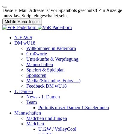
Diese E-Mail-Adresse ist vor Spambots geschützt! Zur Anzeige
muss JavaScript eingeschaltet sein.
Mobile Menu Toggle
N-E-W-S
DM wU18
Willkommen in Paderborn
Grußworte
Unterkünfte & Verpflegung
Mannschaften
Spielort & Spielplan
Sponsoren
Media (Streaming, Fotos, ...)
Feedback DM wU18
1. Damen
News - 1. Damen
Team
Portraits unser Damen 1-Spielerinnen
Mannschaften
Mädchen und Jungen
Mädchen
U12W / VolleyCool