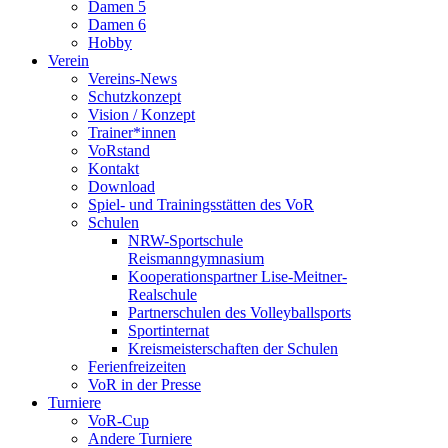
Damen 5
Damen 6
Hobby
Verein
Vereins-News
Schutzkonzept
Vision / Konzept
Trainer*innen
VoRstand
Kontakt
Download
Spiel- und Trainingsstätten des VoR
Schulen
NRW-Sportschule
Reismanngymnasium
Kooperationspartner Lise-Meitner-
Realschule
Partnerschulen des Volleyballsports
Sportinternat
Kreismeisterschaften der Schulen
Ferienfreizeiten
VoR in der Presse
Turniere
VoR-Cup
Andere Turniere