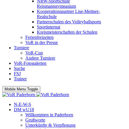
NRW-Sportschule
Reismanngymnasium
Kooperationspartner Lise-Meitner-
Realschule
Partnerschulen des Volleyballsports
Sportinternat
Kreismeisterschaften der Schulen
Ferienfreizeiten
VoR in der Presse
Turniere
VoR-Cup
Andere Turniere
VoR-Fotogalerien
Suche
FSJ
Trainer
Mobile Menu Toggle
N-E-W-S
DM wU18
Willkommen in Paderborn
Grußworte
Unterkünfte & Verpflegung