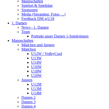
Mannschaften
Spielort & Spielplan
Sponsoren
Media (Streaming, Fotos, ...)
Feedback DM wU18
1. Damen
News - 1. Damen
Team
Portraits unser Damen 1-Spielerinnen
Mannschaften
Mädchen und Jungen
Mädchen
U12W / VolleyCool
U13W
U14W
U16W
U18W
U20W
Jungen
U12M
U13M
U14M
Damen 2
Damen 3
Damen 4