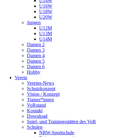
U14W
U16W
U18W
U20W
Jungen
U12M
U13M
U14M
Damen 2
Damen 3
Damen 4
Damen 5
Damen 6
Hobby
Verein
Vereins-News
Schutzkonzept
Vision / Konzept
Trainer*innen
VoRstand
Kontakt
Download
Spiel- und Trainingsstätten des VoR
Schulen
NRW-Sportschule