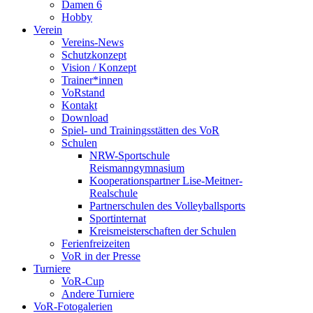
Damen 6
Hobby
Verein
Vereins-News
Schutzkonzept
Vision / Konzept
Trainer*innen
VoRstand
Kontakt
Download
Spiel- und Trainingsstätten des VoR
Schulen
NRW-Sportschule
Reismanngymnasium
Kooperationspartner Lise-Meitner-
Realschule
Partnerschulen des Volleyballsports
Sportinternat
Kreismeisterschaften der Schulen
Ferienfreizeiten
VoR in der Presse
Turniere
VoR-Cup
Andere Turniere
VoR-Fotogalerien