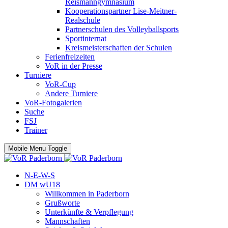
Reismanngymnasium
Kooperationspartner Lise-Meitner-
Realschule
Partnerschulen des Volleyballsports
Sportinternat
Kreismeisterschaften der Schulen
Ferienfreizeiten
VoR in der Presse
Turniere
VoR-Cup
Andere Turniere
VoR-Fotogalerien
Suche
FSJ
Trainer
Mobile Menu Toggle
N-E-W-S
DM wU18
Willkommen in Paderborn
Grußworte
Unterkünfte & Verpflegung
Mannschaften