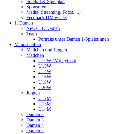
Spielort & Spielplan
Sponsoren
Media (Streaming, Fotos, ...)
Feedback DM wU18
1. Damen
News - 1. Damen
Team
Portraits unser Damen 1-Spielerinnen
Mannschaften
Mädchen und Jungen
Mädchen
U12W / VolleyCool
U13W
U14W
U16W
U18W
U20W
Jungen
U12M
U13M
U14M
Damen 2
Damen 3
Damen 4
Damen 5