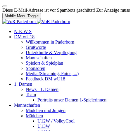
Diese E-Mail-Adresse ist vor Spambots geschützt! Zur Anzeige muss J
Mobile Menu Toggle
N-E-W-S
DM wU18
Willkommen in Paderborn
Grußworte
Unterkünfte & Verpflegung
Mannschaften
Spielort & Spielplan
Sponsoren
Media (Streaming, Fotos, ...)
Feedback DM wU18
1. Damen
News - 1. Damen
Team
Portraits unser Damen 1-Spielerinnen
Mannschaften
Mädchen und Jungen
Mädchen
U12W / VolleyCool
U13W