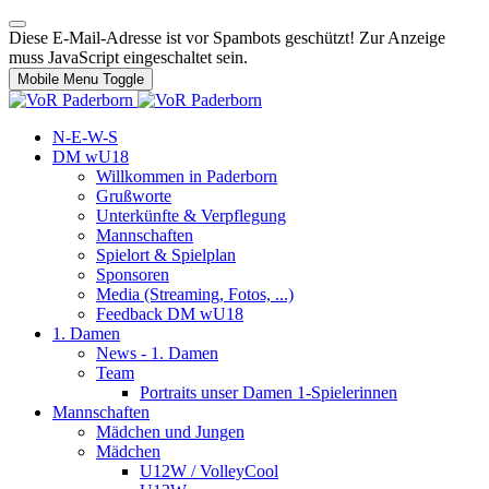
Diese E-Mail-Adresse ist vor Spambots geschützt! Zur Anzeige
muss JavaScript eingeschaltet sein.
Mobile Menu Toggle
N-E-W-S
DM wU18
Willkommen in Paderborn
Grußworte
Unterkünfte & Verpflegung
Mannschaften
Spielort & Spielplan
Sponsoren
Media (Streaming, Fotos, ...)
Feedback DM wU18
1. Damen
News - 1. Damen
Team
Portraits unser Damen 1-Spielerinnen
Mannschaften
Mädchen und Jungen
Mädchen
U12W / VolleyCool