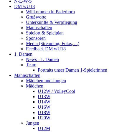
N-E-W-S
DM wU18
Willkommen in Paderborn
Grußworte
Unterkünfte & Verpflegung
Mannschaften
Spielort & Spielplan
Sponsoren
Media (Streaming, Fotos, ...)
Feedback DM wU18
1. Damen
News - 1. Damen
Team
Portraits unser Damen 1-Spielerinnen
Mannschaften
Mädchen und Jungen
Mädchen
U12W / VolleyCool
U13W
U14W
U16W
U18W
U20W
Jungen
U12M