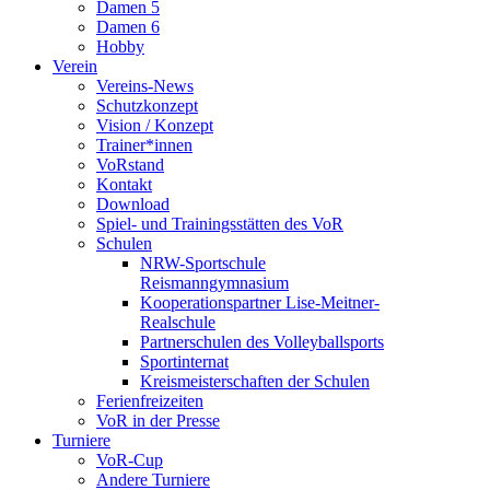
Damen 5
Damen 6
Hobby
Verein
Vereins-News
Schutzkonzept
Vision / Konzept
Trainer*innen
VoRstand
Kontakt
Download
Spiel- und Trainingsstätten des VoR
Schulen
NRW-Sportschule
Reismanngymnasium
Kooperationspartner Lise-Meitner-
Realschule
Partnerschulen des Volleyballsports
Sportinternat
Kreismeisterschaften der Schulen
Ferienfreizeiten
VoR in der Presse
Turniere
VoR-Cup
Andere Turniere