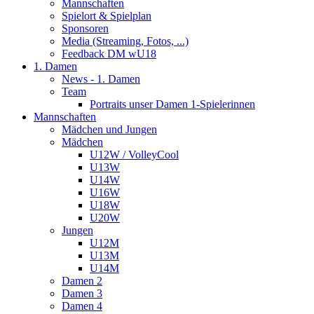
Mannschaften
Spielort & Spielplan
Sponsoren
Media (Streaming, Fotos, ...)
Feedback DM wU18
1. Damen
News - 1. Damen
Team
Portraits unser Damen 1-Spielerinnen
Mannschaften
Mädchen und Jungen
Mädchen
U12W / VolleyCool
U13W
U14W
U16W
U18W
U20W
Jungen
U12M
U13M
U14M
Damen 2
Damen 3
Damen 4