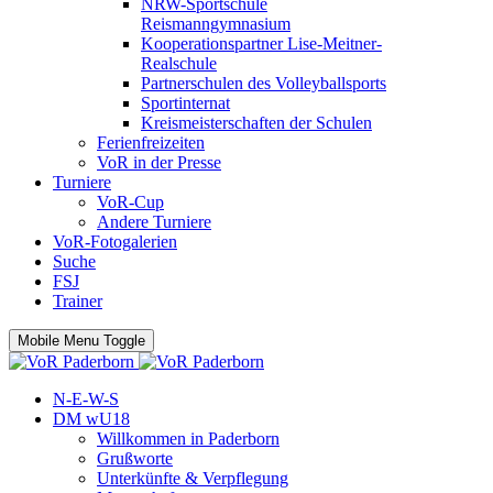
NRW-Sportschule
Reismanngymnasium
Kooperationspartner Lise-Meitner-
Realschule
Partnerschulen des Volleyballsports
Sportinternat
Kreismeisterschaften der Schulen
Ferienfreizeiten
VoR in der Presse
Turniere
VoR-Cup
Andere Turniere
VoR-Fotogalerien
Suche
FSJ
Trainer
Mobile Menu Toggle
N-E-W-S
DM wU18
Willkommen in Paderborn
Grußworte
Unterkünfte & Verpflegung