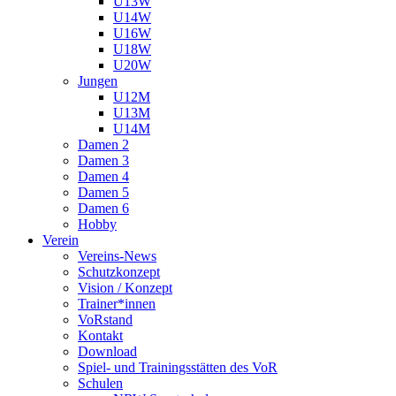
U13W
U14W
U16W
U18W
U20W
Jungen
U12M
U13M
U14M
Damen 2
Damen 3
Damen 4
Damen 5
Damen 6
Hobby
Verein
Vereins-News
Schutzkonzept
Vision / Konzept
Trainer*innen
VoRstand
Kontakt
Download
Spiel- und Trainingsstätten des VoR
Schulen