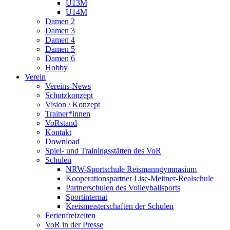
U13M
U14M
Damen 2
Damen 3
Damen 4
Damen 5
Damen 6
Hobby
Verein
Vereins-News
Schutzkonzept
Vision / Konzept
Trainer*innen
VoRstand
Kontakt
Download
Spiel- und Trainingsstätten des VoR
Schulen
NRW-Sportschule Reismanngymnasium
Kooperationspartner Lise-Meitner-Realschule
Partnerschulen des Volleyballsports
Sportinternat
Kreismeisterschaften der Schulen
Ferienfreizeiten
VoR in der Presse