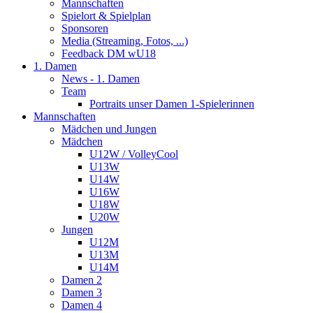
Mannschaften
Spielort & Spielplan
Sponsoren
Media (Streaming, Fotos, ...)
Feedback DM wU18
1. Damen
News - 1. Damen
Team
Portraits unser Damen 1-Spielerinnen
Mannschaften
Mädchen und Jungen
Mädchen
U12W / VolleyCool
U13W
U14W
U16W
U18W
U20W
Jungen
U12M
U13M
U14M
Damen 2
Damen 3
Damen 4