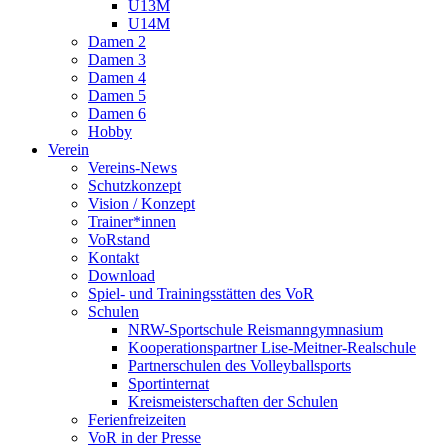
U13M
U14M
Damen 2
Damen 3
Damen 4
Damen 5
Damen 6
Hobby
Verein
Vereins-News
Schutzkonzept
Vision / Konzept
Trainer*innen
VoRstand
Kontakt
Download
Spiel- und Trainingsstätten des VoR
Schulen
NRW-Sportschule Reismanngymnasium
Kooperationspartner Lise-Meitner-Realschule
Partnerschulen des Volleyballsports
Sportinternat
Kreismeisterschaften der Schulen
Ferienfreizeiten
VoR in der Presse