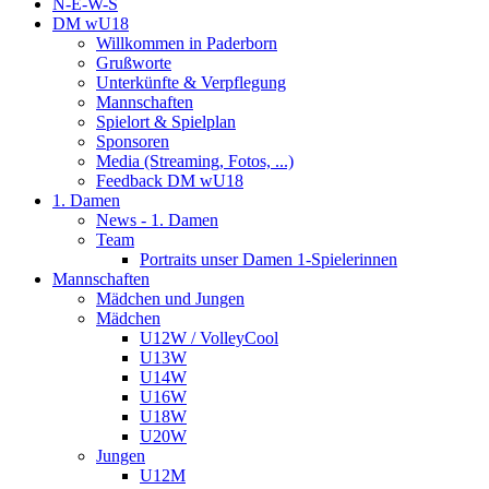
N-E-W-S
DM wU18
Willkommen in Paderborn
Grußworte
Unterkünfte & Verpflegung
Mannschaften
Spielort & Spielplan
Sponsoren
Media (Streaming, Fotos, ...)
Feedback DM wU18
1. Damen
News - 1. Damen
Team
Portraits unser Damen 1-Spielerinnen
Mannschaften
Mädchen und Jungen
Mädchen
U12W / VolleyCool
U13W
U14W
U16W
U18W
U20W
Jungen
U12M