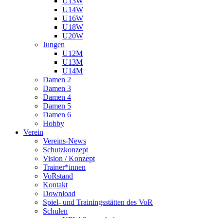
U13W
U14W
U16W
U18W
U20W
Jungen
U12M
U13M
U14M
Damen 2
Damen 3
Damen 4
Damen 5
Damen 6
Hobby
Verein
Vereins-News
Schutzkonzept
Vision / Konzept
Trainer*innen
VoRstand
Kontakt
Download
Spiel- und Trainingsstätten des VoR
Schulen