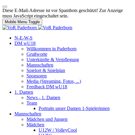
Diese E-Mail-Adresse ist vor Spambots geschützt! Zur Anzeige
muss JavaScript eingeschaltet sein.
Mobile Menu Toggle
N-E-W-S
DM wU18
Willkommen in Paderborn
Grußworte
Unterkünfte & Verpflegung
Mannschaften
Spielort & Spielplan
Sponsoren
Media (Streaming, Fotos, ...)
Feedback DM wU18
1. Damen
News - 1. Damen
Team
Portraits unser Damen 1-Spielerinnen
Mannschaften
Mädchen und Jungen
Mädchen
U12W / VolleyCool