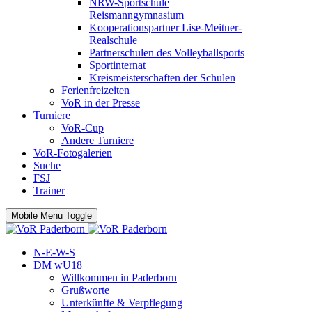
NRW-Sportschule
Reismanngymnasium
Kooperationspartner Lise-Meitner-
Realschule
Partnerschulen des Volleyballsports
Sportinternat
Kreismeisterschaften der Schulen
Ferienfreizeiten
VoR in der Presse
Turniere
VoR-Cup
Andere Turniere
VoR-Fotogalerien
Suche
FSJ
Trainer
Mobile Menu Toggle
N-E-W-S
DM wU18
Willkommen in Paderborn
Grußworte
Unterkünfte & Verpflegung