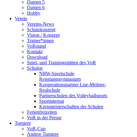
Damen 5
Damen 6
Hobby
Verein
Vereins-News
Schutzkonzept
Vision / Konzept
Trainer*innen
VoRstand
Kontakt
Download
Spiel- und Trainingsstätten des VoR
Schulen
NRW-Sportschule
Reismanngymnasium
Kooperationspartner Lise-Meitner-
Realschule
Partnerschulen des Volleyballsports
Sportinternat
Kreismeisterschaften der Schulen
Ferienfreizeiten
VoR in der Presse
Turniere
VoR-Cup
Andere Turniere