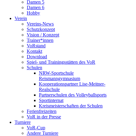
Damen 5
Damen 6
Hobby
Verein
Vereins-News
Schutzkonzept
Vision / Konzept
Trainer*innen
VoRstand
Kontakt
Download
Spiel- und Trainingsstätten des VoR
Schulen
NRW-Sportschule
Reismanngymnasium
Kooperationspartner Lise-Meitner-
Realschule
Partnerschulen des Volleyballsports
Sportinternat
Kreismeisterschaften der Schulen
Ferienfreizeiten
VoR in der Presse
Turniere
VoR-Cup
Andere Turniere