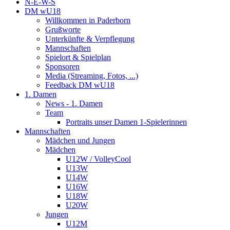
N-E-W-S
DM wU18
Willkommen in Paderborn
Grußworte
Unterkünfte & Verpflegung
Mannschaften
Spielort & Spielplan
Sponsoren
Media (Streaming, Fotos, ...)
Feedback DM wU18
1. Damen
News - 1. Damen
Team
Portraits unser Damen 1-Spielerinnen
Mannschaften
Mädchen und Jungen
Mädchen
U12W / VolleyCool
U13W
U14W
U16W
U18W
U20W
Jungen
U12M