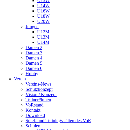
U13W
U14W
U16W
U18W
U20W
Jungen
U12M
U13M
U14M
Damen 2
Damen 3
Damen 4
Damen 5
Damen 6
Hobby
Verein
Vereins-News
Schutzkonzept
Vision / Konzept
Trainer*innen
VoRstand
Kontakt
Download
Spiel- und Trainingsstätten des VoR
Schulen