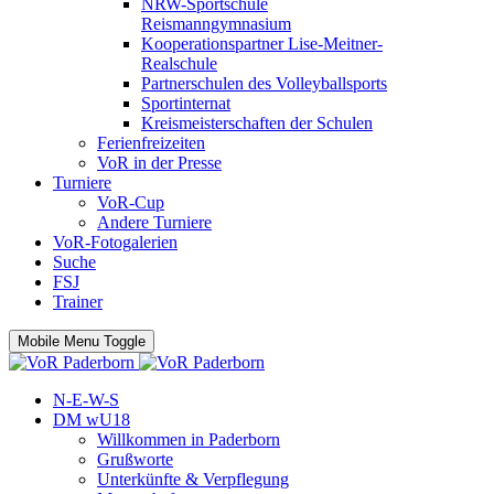
NRW-Sportschule
Reismanngymnasium
Kooperationspartner Lise-Meitner-
Realschule
Partnerschulen des Volleyballsports
Sportinternat
Kreismeisterschaften der Schulen
Ferienfreizeiten
VoR in der Presse
Turniere
VoR-Cup
Andere Turniere
VoR-Fotogalerien
Suche
FSJ
Trainer
Mobile Menu Toggle
N-E-W-S
DM wU18
Willkommen in Paderborn
Grußworte
Unterkünfte & Verpflegung