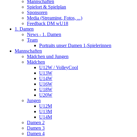
Mannschaften
Spielort & Spielplan
Sponsoren
Media (Streaming, Fotos, ...)
Feedback DM wU18
1. Damen
News - 1. Damen
Team
Portraits unser Damen 1-Spielerinnen
Mannschaften
Mädchen und Jungen
Mädchen
U12W / VolleyCool
U13W
U14W
U16W
U18W
U20W
Jungen
U12M
U13M
U14M
Damen 2
Damen 3
Damen 4