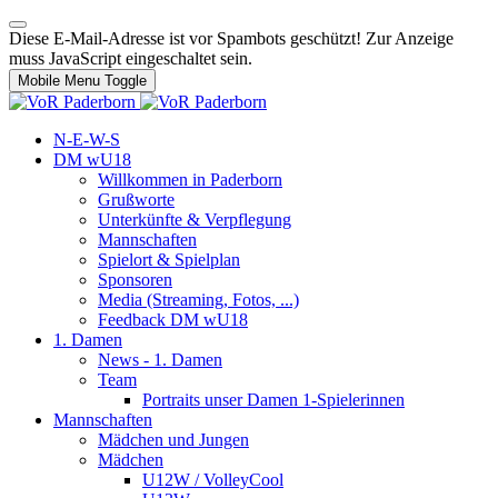
Diese E-Mail-Adresse ist vor Spambots geschützt! Zur Anzeige
muss JavaScript eingeschaltet sein.
Mobile Menu Toggle
N-E-W-S
DM wU18
Willkommen in Paderborn
Grußworte
Unterkünfte & Verpflegung
Mannschaften
Spielort & Spielplan
Sponsoren
Media (Streaming, Fotos, ...)
Feedback DM wU18
1. Damen
News - 1. Damen
Team
Portraits unser Damen 1-Spielerinnen
Mannschaften
Mädchen und Jungen
Mädchen
U12W / VolleyCool