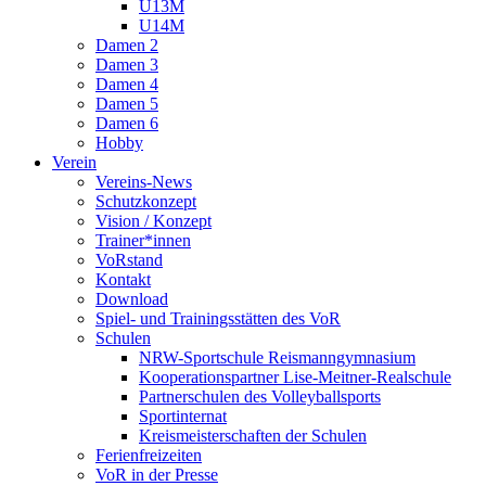
U13M
U14M
Damen 2
Damen 3
Damen 4
Damen 5
Damen 6
Hobby
Verein
Vereins-News
Schutzkonzept
Vision / Konzept
Trainer*innen
VoRstand
Kontakt
Download
Spiel- und Trainingsstätten des VoR
Schulen
NRW-Sportschule Reismanngymnasium
Kooperationspartner Lise-Meitner-Realschule
Partnerschulen des Volleyballsports
Sportinternat
Kreismeisterschaften der Schulen
Ferienfreizeiten
VoR in der Presse