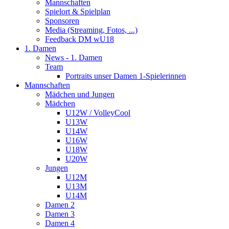
Mannschaften
Spielort & Spielplan
Sponsoren
Media (Streaming, Fotos, ...)
Feedback DM wU18
1. Damen
News - 1. Damen
Team
Portraits unser Damen 1-Spielerinnen
Mannschaften
Mädchen und Jungen
Mädchen
U12W / VolleyCool
U13W
U14W
U16W
U18W
U20W
Jungen
U12M
U13M
U14M
Damen 2
Damen 3
Damen 4