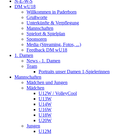
N-E-W-S
DM wU18
Willkommen in Paderborn
Grußworte
Unterkünfte & Verpflegung
Mannschaften
Spielort & Spielplan
Sponsoren
Media (Streaming, Fotos, ...)
Feedback DM wU18
1. Damen
News - 1. Damen
Team
Portraits unser Damen 1-Spielerinnen
Mannschaften
Mädchen und Jungen
Mädchen
U12W / VolleyCool
U13W
U14W
U16W
U18W
U20W
Jungen
U12M