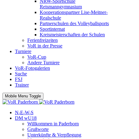
NRW-Sportschule
Reismanngymnasium
Kooperationspartner Lise-Meitner-
Realschule
Partnerschulen des Volleyballsports
Sportinternat
Kreismeisterschaften der Schulen
Ferienfreizeiten
VoR in der Presse
Turniere
VoR-Cup
Andere Turniere
VoR-Fotogalerien
Suche
FSJ
Trainer
Mobile Menu Toggle
N-E-W-S
DM wU18
Willkommen in Paderborn
Grußworte
Unterkünfte & Verpflegung