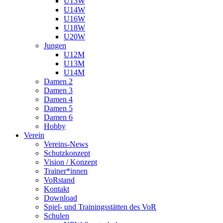
U13W
U14W
U16W
U18W
U20W
Jungen
U12M
U13M
U14M
Damen 2
Damen 3
Damen 4
Damen 5
Damen 6
Hobby
Verein
Vereins-News
Schutzkonzept
Vision / Konzept
Trainer*innen
VoRstand
Kontakt
Download
Spiel- und Trainingsstätten des VoR
Schulen