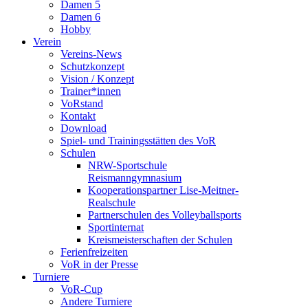
Damen 5
Damen 6
Hobby
Verein
Vereins-News
Schutzkonzept
Vision / Konzept
Trainer*innen
VoRstand
Kontakt
Download
Spiel- und Trainingsstätten des VoR
Schulen
NRW-Sportschule
Reismanngymnasium
Kooperationspartner Lise-Meitner-
Realschule
Partnerschulen des Volleyballsports
Sportinternat
Kreismeisterschaften der Schulen
Ferienfreizeiten
VoR in der Presse
Turniere
VoR-Cup
Andere Turniere