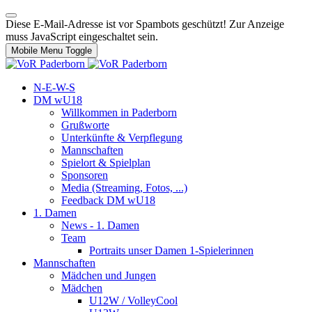
Diese E-Mail-Adresse ist vor Spambots geschützt! Zur Anzeige
muss JavaScript eingeschaltet sein.
Mobile Menu Toggle
N-E-W-S
DM wU18
Willkommen in Paderborn
Grußworte
Unterkünfte & Verpflegung
Mannschaften
Spielort & Spielplan
Sponsoren
Media (Streaming, Fotos, ...)
Feedback DM wU18
1. Damen
News - 1. Damen
Team
Portraits unser Damen 1-Spielerinnen
Mannschaften
Mädchen und Jungen
Mädchen
U12W / VolleyCool