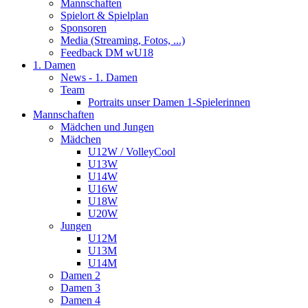
Mannschaften
Spielort & Spielplan
Sponsoren
Media (Streaming, Fotos, ...)
Feedback DM wU18
1. Damen
News - 1. Damen
Team
Portraits unser Damen 1-Spielerinnen
Mannschaften
Mädchen und Jungen
Mädchen
U12W / VolleyCool
U13W
U14W
U16W
U18W
U20W
Jungen
U12M
U13M
U14M
Damen 2
Damen 3
Damen 4