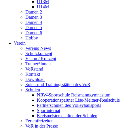
U13M
U14M
Damen 2
Damen 3
Damen 4
Damen 5
Damen 6
Hobby
Verein
Vereins-News
Schutzkonzept
Vision / Konzept
Trainer*innen
VoRstand
Kontakt
Download
Spiel- und Trainingsstätten des VoR
Schulen
NRW-Sportschule Reismanngymnasium
Kooperationspartner Lise-Meitner-Realschule
Partnerschulen des Volleyballsports
Sportinternat
Kreismeisterschaften der Schulen
Ferienfreizeiten
VoR in der Presse