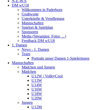
N-E-W-S
DM wU18
Willkommen in Paderborn
Grußworte
Unterkünfte & Verpflegung
Mannschaften
Spielort & Spielplan
Sponsoren
Media (Streaming, Fotos, ...)
Feedback DM wU18
1. Damen
News - 1. Damen
Team
Portraits unser Damen 1-Spielerinnen
Mannschaften
Mädchen und Jungen
Mädchen
U12W / VolleyCool
U13W
U14W
U16W
U18W
U20W
Jungen
U12M