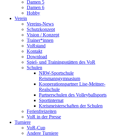
Damen 5
Damen 6
Hobby
Verein
Vereins-News
Schutzkonzept
Vision / Konzept
Trainer*innen
VoRstand
Kontakt
Download
Spiel- und Trainingsstätten des VoR
Schulen
NRW-Sportschule
Reismanngymnasium
Kooperationspartner Lise-Meitner-
Realschule
Partnerschulen des Volleyballsports
Sportinternat
Kreismeisterschaften der Schulen
Ferienfreizeiten
VoR in der Presse
Turniere
VoR-Cup
Andere Turniere