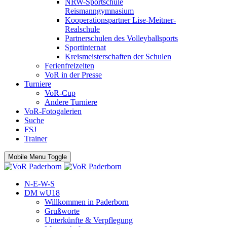
NRW-Sportschule
Reismanngymnasium
Kooperationspartner Lise-Meitner-
Realschule
Partnerschulen des Volleyballsports
Sportinternat
Kreismeisterschaften der Schulen
Ferienfreizeiten
VoR in der Presse
Turniere
VoR-Cup
Andere Turniere
VoR-Fotogalerien
Suche
FSJ
Trainer
Mobile Menu Toggle
N-E-W-S
DM wU18
Willkommen in Paderborn
Grußworte
Unterkünfte & Verpflegung