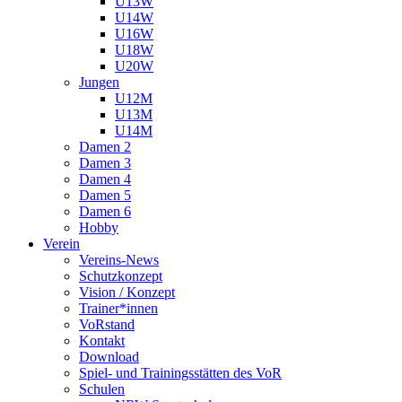
U13W
U14W
U16W
U18W
U20W
Jungen
U12M
U13M
U14M
Damen 2
Damen 3
Damen 4
Damen 5
Damen 6
Hobby
Verein
Vereins-News
Schutzkonzept
Vision / Konzept
Trainer*innen
VoRstand
Kontakt
Download
Spiel- und Trainingsstätten des VoR
Schulen