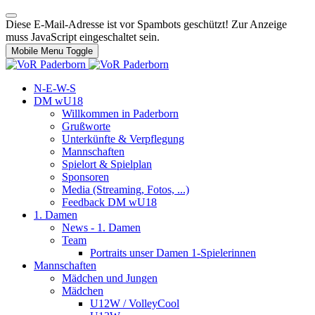
Diese E-Mail-Adresse ist vor Spambots geschützt! Zur Anzeige
muss JavaScript eingeschaltet sein.
Mobile Menu Toggle
N-E-W-S
DM wU18
Willkommen in Paderborn
Grußworte
Unterkünfte & Verpflegung
Mannschaften
Spielort & Spielplan
Sponsoren
Media (Streaming, Fotos, ...)
Feedback DM wU18
1. Damen
News - 1. Damen
Team
Portraits unser Damen 1-Spielerinnen
Mannschaften
Mädchen und Jungen
Mädchen
U12W / VolleyCool