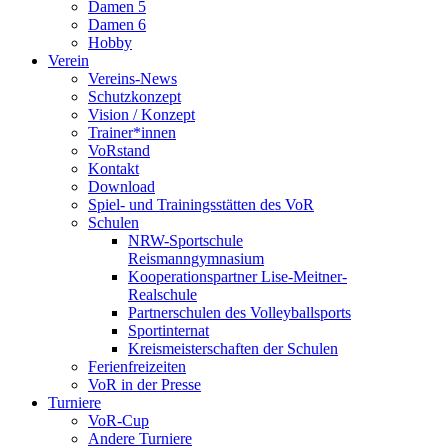
Damen 5
Damen 6
Hobby
Verein
Vereins-News
Schutzkonzept
Vision / Konzept
Trainer*innen
VoRstand
Kontakt
Download
Spiel- und Trainingsstätten des VoR
Schulen
NRW-Sportschule
Reismanngymnasium
Kooperationspartner Lise-Meitner-
Realschule
Partnerschulen des Volleyballsports
Sportinternat
Kreismeisterschaften der Schulen
Ferienfreizeiten
VoR in der Presse
Turniere
VoR-Cup
Andere Turniere