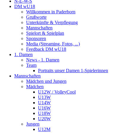
N-E-W-S
DM wU18
Willkommen in Paderborn
Grußworte
Unterkünfte & Verpflegung
Mannschaften
Spielort & Spielplan
Sponsoren
Media (Streaming, Fotos, ...)
Feedback DM wU18
1. Damen
News - 1. Damen
Team
Portraits unser Damen 1-Spielerinnen
Mannschaften
Mädchen und Jungen
Mädchen
U12W / VolleyCool
U13W
U14W
U16W
U18W
U20W
Jungen
U12M