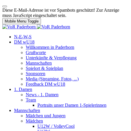
Diese E-Mail-Adresse ist vor Spambots geschützt! Zur Anzeige
muss JavaScript eingeschaltet sein.
Mobile Menu Toggle
N-E-W-S
DM wU18
Willkommen in Paderborn
Grußworte
Unterkünfte & Verpflegung
Mannschaften
Spielort & Spielplan
Sponsoren
Media (Streaming, Fotos, ...)
Feedback DM wU18
1. Damen
News - 1. Damen
Team
Portraits unser Damen 1-Spielerinnen
Mannschaften
Mädchen und Jungen
Mädchen
U12W / VolleyCool