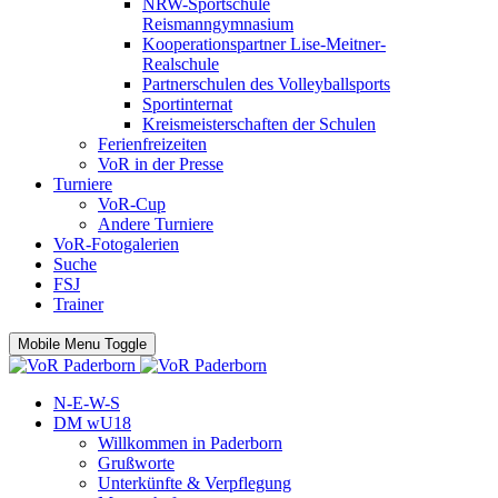
NRW-Sportschule
Reismanngymnasium
Kooperationspartner Lise-Meitner-
Realschule
Partnerschulen des Volleyballsports
Sportinternat
Kreismeisterschaften der Schulen
Ferienfreizeiten
VoR in der Presse
Turniere
VoR-Cup
Andere Turniere
VoR-Fotogalerien
Suche
FSJ
Trainer
Mobile Menu Toggle
N-E-W-S
DM wU18
Willkommen in Paderborn
Grußworte
Unterkünfte & Verpflegung