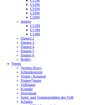
U13W
U14W
U16W
U18W
U20W
Jungen
U12M
U13M
U14M
Damen 2
Damen 3
Damen 4
Damen 5
Damen 6
Hobby
Verein
Vereins-News
Schutzkonzept
Vision / Konzept
Trainer*innen
VoRstand
Kontakt
Download
Spiel- und Trainingsstätten des VoR
Schulen