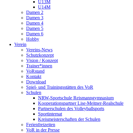
U13M
U14M
Damen 2
Damen 3
Damen 4
Damen 5
Damen 6
Hobby
Verein
Vereins-News
Schutzkonzept
Vision / Konzept
Trainer*innen
VoRstand
Kontakt
Download
Spiel- und Trainingsstätten des VoR
Schulen
NRW-Sportschule Reismanngymnasium
Kooperationspartner Lise-Meitner-Realschule
Partnerschulen des Volleyballsports
Sportinternat
Kreismeisterschaften der Schulen
Ferienfreizeiten
VoR in der Presse