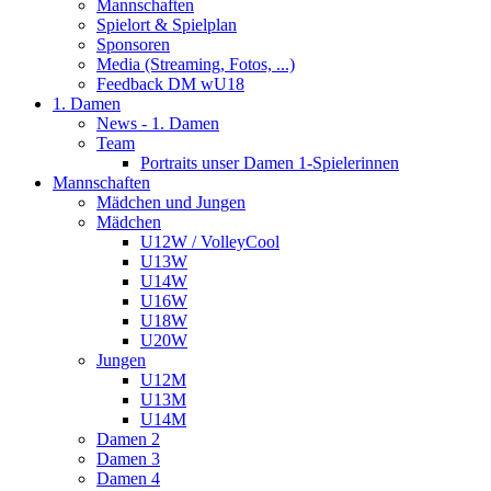
Mannschaften
Spielort & Spielplan
Sponsoren
Media (Streaming, Fotos, ...)
Feedback DM wU18
1. Damen
News - 1. Damen
Team
Portraits unser Damen 1-Spielerinnen
Mannschaften
Mädchen und Jungen
Mädchen
U12W / VolleyCool
U13W
U14W
U16W
U18W
U20W
Jungen
U12M
U13M
U14M
Damen 2
Damen 3
Damen 4