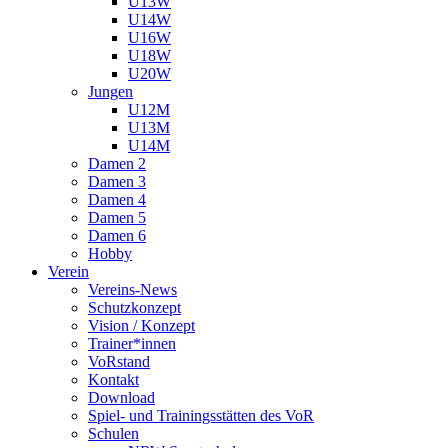
U13W
U14W
U16W
U18W
U20W
Jungen
U12M
U13M
U14M
Damen 2
Damen 3
Damen 4
Damen 5
Damen 6
Hobby
Verein
Vereins-News
Schutzkonzept
Vision / Konzept
Trainer*innen
VoRstand
Kontakt
Download
Spiel- und Trainingsstätten des VoR
Schulen