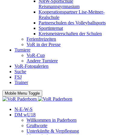
NRW-Sportschule
Reismanngymnasium
Kooperationspartner Lise-Meitner-
Realschule
Partnerschulen des Volleyballsports
Sportinternat
Kreismeisterschaften der Schulen
Ferienfreizeiten
VoR in der Presse
Turniere
VoR-Cup
Andere Turniere
VoR-Fotogalerien
Suche
FSJ
Trainer
Mobile Menu Toggle
N-E-W-S
DM wU18
Willkommen in Paderborn
Grußworte
Unterkünfte & Verpflegung