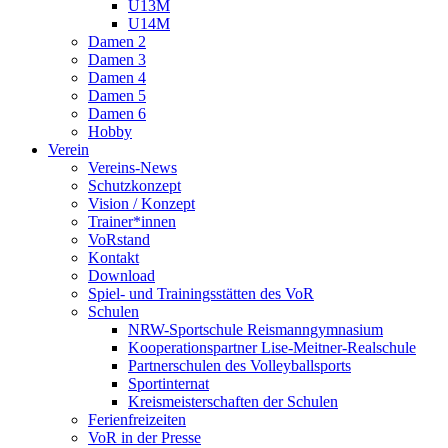
U13M
U14M
Damen 2
Damen 3
Damen 4
Damen 5
Damen 6
Hobby
Verein
Vereins-News
Schutzkonzept
Vision / Konzept
Trainer*innen
VoRstand
Kontakt
Download
Spiel- und Trainingsstätten des VoR
Schulen
NRW-Sportschule Reismanngymnasium
Kooperationspartner Lise-Meitner-Realschule
Partnerschulen des Volleyballsports
Sportinternat
Kreismeisterschaften der Schulen
Ferienfreizeiten
VoR in der Presse