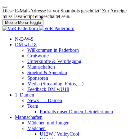
Diese E-Mail-Adresse ist vor Spambots geschützt! Zur Anzeige
muss JavaScript eingeschaltet sein.
Mobile Menu Toggle
N-E-W-S
DM wU18
Willkommen in Paderborn
Grußworte
Unterkünfte & Verpflegung
Mannschaften
Spielort & Spielplan
Sponsoren
Media (Streaming, Fotos, ...)
Feedback DM wU18
1. Damen
News - 1. Damen
Team
Portraits unser Damen 1-Spielerinnen
Mannschaften
Mädchen und Jungen
Mädchen
U12W / VolleyCool