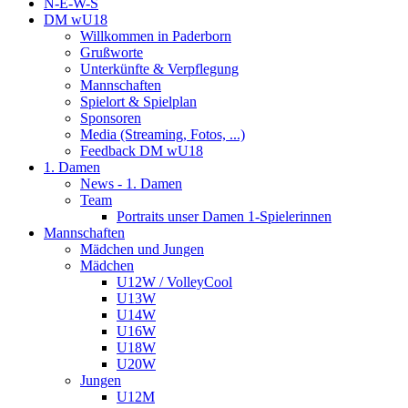
N-E-W-S
DM wU18
Willkommen in Paderborn
Grußworte
Unterkünfte & Verpflegung
Mannschaften
Spielort & Spielplan
Sponsoren
Media (Streaming, Fotos, ...)
Feedback DM wU18
1. Damen
News - 1. Damen
Team
Portraits unser Damen 1-Spielerinnen
Mannschaften
Mädchen und Jungen
Mädchen
U12W / VolleyCool
U13W
U14W
U16W
U18W
U20W
Jungen
U12M