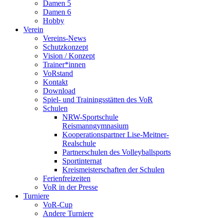
Damen 5
Damen 6
Hobby
Verein
Vereins-News
Schutzkonzept
Vision / Konzept
Trainer*innen
VoRstand
Kontakt
Download
Spiel- und Trainingsstätten des VoR
Schulen
NRW-Sportschule
Reismanngymnasium
Kooperationspartner Lise-Meitner-
Realschule
Partnerschulen des Volleyballsports
Sportinternat
Kreismeisterschaften der Schulen
Ferienfreizeiten
VoR in der Presse
Turniere
VoR-Cup
Andere Turniere