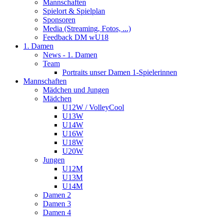
Mannschaften
Spielort & Spielplan
Sponsoren
Media (Streaming, Fotos, ...)
Feedback DM wU18
1. Damen
News - 1. Damen
Team
Portraits unser Damen 1-Spielerinnen
Mannschaften
Mädchen und Jungen
Mädchen
U12W / VolleyCool
U13W
U14W
U16W
U18W
U20W
Jungen
U12M
U13M
U14M
Damen 2
Damen 3
Damen 4