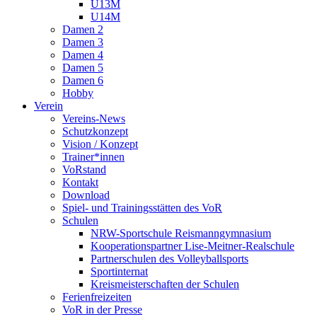
U13M
U14M
Damen 2
Damen 3
Damen 4
Damen 5
Damen 6
Hobby
Verein
Vereins-News
Schutzkonzept
Vision / Konzept
Trainer*innen
VoRstand
Kontakt
Download
Spiel- und Trainingsstätten des VoR
Schulen
NRW-Sportschule Reismanngymnasium
Kooperationspartner Lise-Meitner-Realschule
Partnerschulen des Volleyballsports
Sportinternat
Kreismeisterschaften der Schulen
Ferienfreizeiten
VoR in der Presse