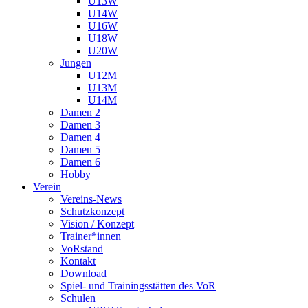
U13W
U14W
U16W
U18W
U20W
Jungen
U12M
U13M
U14M
Damen 2
Damen 3
Damen 4
Damen 5
Damen 6
Hobby
Verein
Vereins-News
Schutzkonzept
Vision / Konzept
Trainer*innen
VoRstand
Kontakt
Download
Spiel- und Trainingsstätten des VoR
Schulen