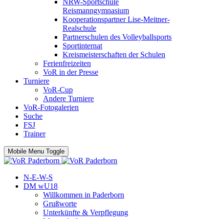
NRW-Sportschule
Reismanngymnasium
Kooperationspartner Lise-Meitner-
Realschule
Partnerschulen des Volleyballsports
Sportinternat
Kreismeisterschaften der Schulen
Ferienfreizeiten
VoR in der Presse
Turniere
VoR-Cup
Andere Turniere
VoR-Fotogalerien
Suche
FSJ
Trainer
Mobile Menu Toggle
N-E-W-S
DM wU18
Willkommen in Paderborn
Grußworte
Unterkünfte & Verpflegung