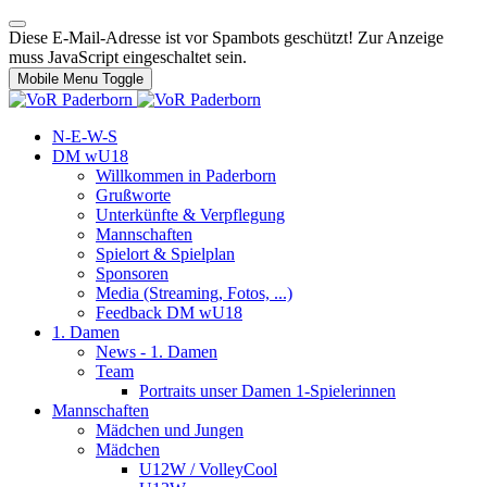
Diese E-Mail-Adresse ist vor Spambots geschützt! Zur Anzeige
muss JavaScript eingeschaltet sein.
Mobile Menu Toggle
N-E-W-S
DM wU18
Willkommen in Paderborn
Grußworte
Unterkünfte & Verpflegung
Mannschaften
Spielort & Spielplan
Sponsoren
Media (Streaming, Fotos, ...)
Feedback DM wU18
1. Damen
News - 1. Damen
Team
Portraits unser Damen 1-Spielerinnen
Mannschaften
Mädchen und Jungen
Mädchen
U12W / VolleyCool