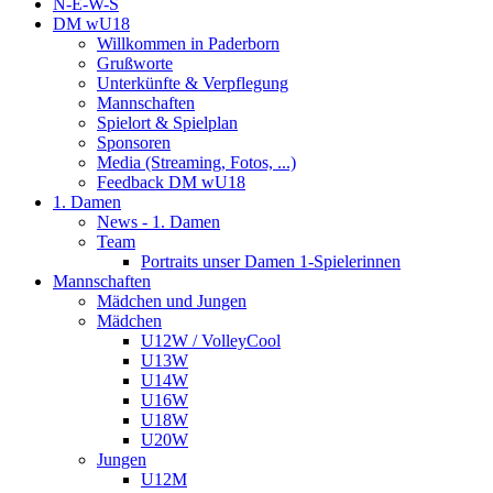
N-E-W-S
DM wU18
Willkommen in Paderborn
Grußworte
Unterkünfte & Verpflegung
Mannschaften
Spielort & Spielplan
Sponsoren
Media (Streaming, Fotos, ...)
Feedback DM wU18
1. Damen
News - 1. Damen
Team
Portraits unser Damen 1-Spielerinnen
Mannschaften
Mädchen und Jungen
Mädchen
U12W / VolleyCool
U13W
U14W
U16W
U18W
U20W
Jungen
U12M