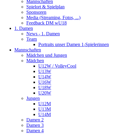
Mannschaften
Spielort & Spielplan
Sponsoren
Media (Streaming, Fotos, ...)
Feedback DM wU18
1. Damen
News - 1. Damen
Team
Portraits unser Damen 1-Spielerinnen
Mannschaften
Mädchen und Jungen
Mädchen
U12W / VolleyCool
U13W
U14W
U16W
U18W
U20W
Jungen
U12M
U13M
U14M
Damen 2
Damen 3
Damen 4