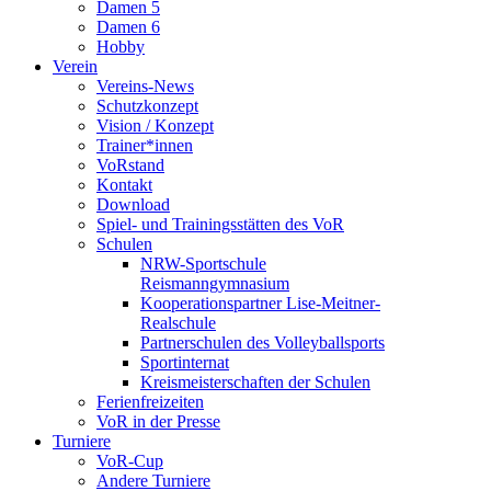
Damen 5
Damen 6
Hobby
Verein
Vereins-News
Schutzkonzept
Vision / Konzept
Trainer*innen
VoRstand
Kontakt
Download
Spiel- und Trainingsstätten des VoR
Schulen
NRW-Sportschule
Reismanngymnasium
Kooperationspartner Lise-Meitner-
Realschule
Partnerschulen des Volleyballsports
Sportinternat
Kreismeisterschaften der Schulen
Ferienfreizeiten
VoR in der Presse
Turniere
VoR-Cup
Andere Turniere