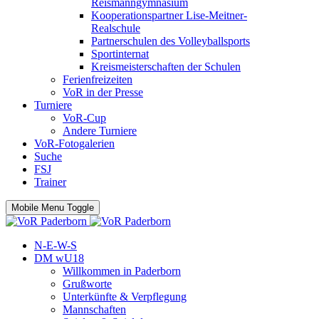
Reismanngymnasium
Kooperationspartner Lise-Meitner-
Realschule
Partnerschulen des Volleyballsports
Sportinternat
Kreismeisterschaften der Schulen
Ferienfreizeiten
VoR in der Presse
Turniere
VoR-Cup
Andere Turniere
VoR-Fotogalerien
Suche
FSJ
Trainer
Mobile Menu Toggle
N-E-W-S
DM wU18
Willkommen in Paderborn
Grußworte
Unterkünfte & Verpflegung
Mannschaften