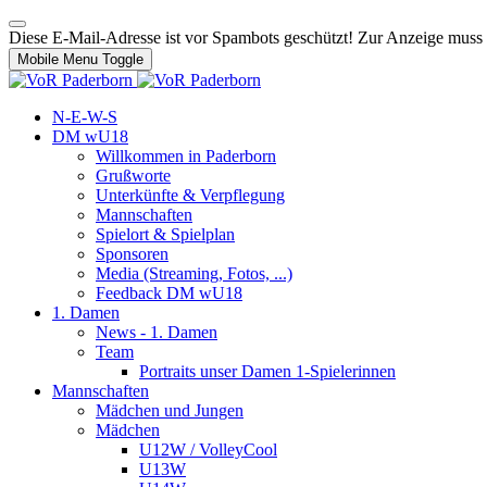
Diese E-Mail-Adresse ist vor Spambots geschützt! Zur Anzeige muss J
Mobile Menu Toggle
N-E-W-S
DM wU18
Willkommen in Paderborn
Grußworte
Unterkünfte & Verpflegung
Mannschaften
Spielort & Spielplan
Sponsoren
Media (Streaming, Fotos, ...)
Feedback DM wU18
1. Damen
News - 1. Damen
Team
Portraits unser Damen 1-Spielerinnen
Mannschaften
Mädchen und Jungen
Mädchen
U12W / VolleyCool
U13W