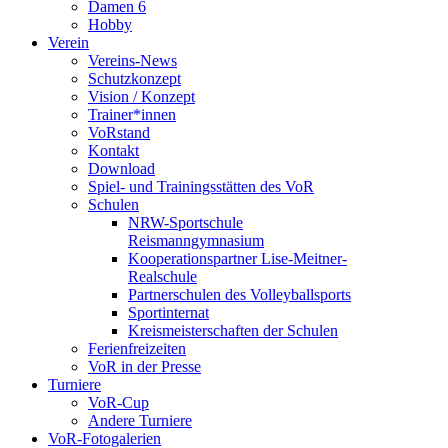
Damen 6
Hobby
Verein
Vereins-News
Schutzkonzept
Vision / Konzept
Trainer*innen
VoRstand
Kontakt
Download
Spiel- und Trainingsstätten des VoR
Schulen
NRW-Sportschule
Reismanngymnasium
Kooperationspartner Lise-Meitner-
Realschule
Partnerschulen des Volleyballsports
Sportinternat
Kreismeisterschaften der Schulen
Ferienfreizeiten
VoR in der Presse
Turniere
VoR-Cup
Andere Turniere
VoR-Fotogalerien