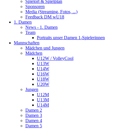
Spielort & Spielplan
Sponsoren
Media (Streaming, Fotos, ...)
Feedback DM wU18
1. Damen
News - 1. Damen
Team
Portraits unser Damen 1-Spielerinnen
Mannschaften
Mädchen und Jungen
Mädchen
U12W / VolleyCool
U13W
U14W
U16W
U18W
U20W
Jungen
U12M
U13M
U14M
Damen 2
Damen 3
Damen 4
Damen 5