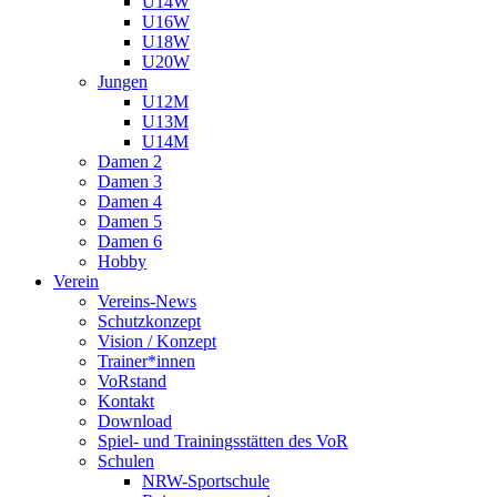
U14W
U16W
U18W
U20W
Jungen
U12M
U13M
U14M
Damen 2
Damen 3
Damen 4
Damen 5
Damen 6
Hobby
Verein
Vereins-News
Schutzkonzept
Vision / Konzept
Trainer*innen
VoRstand
Kontakt
Download
Spiel- und Trainingsstätten des VoR
Schulen
NRW-Sportschule