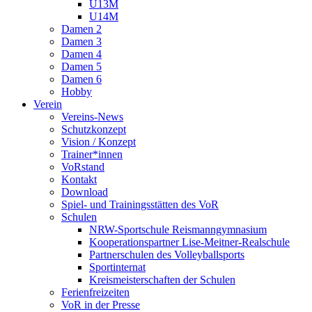
U13M
U14M
Damen 2
Damen 3
Damen 4
Damen 5
Damen 6
Hobby
Verein
Vereins-News
Schutzkonzept
Vision / Konzept
Trainer*innen
VoRstand
Kontakt
Download
Spiel- und Trainingsstätten des VoR
Schulen
NRW-Sportschule Reismanngymnasium
Kooperationspartner Lise-Meitner-Realschule
Partnerschulen des Volleyballsports
Sportinternat
Kreismeisterschaften der Schulen
Ferienfreizeiten
VoR in der Presse