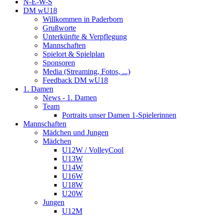
N-E-W-S
DM wU18
Willkommen in Paderborn
Grußworte
Unterkünfte & Verpflegung
Mannschaften
Spielort & Spielplan
Sponsoren
Media (Streaming, Fotos, ...)
Feedback DM wU18
1. Damen
News - 1. Damen
Team
Portraits unser Damen 1-Spielerinnen
Mannschaften
Mädchen und Jungen
Mädchen
U12W / VolleyCool
U13W
U14W
U16W
U18W
U20W
Jungen
U12M