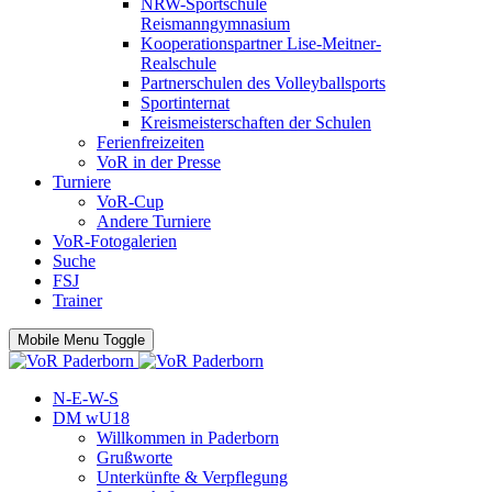
NRW-Sportschule
Reismanngymnasium
Kooperationspartner Lise-Meitner-
Realschule
Partnerschulen des Volleyballsports
Sportinternat
Kreismeisterschaften der Schulen
Ferienfreizeiten
VoR in der Presse
Turniere
VoR-Cup
Andere Turniere
VoR-Fotogalerien
Suche
FSJ
Trainer
Mobile Menu Toggle
N-E-W-S
DM wU18
Willkommen in Paderborn
Grußworte
Unterkünfte & Verpflegung