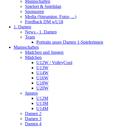
Mannschaften
Spielort & Spielplan
Sponsoren
Media (Streaming, Fotos, ...)
Feedback DM wU18
1. Damen
News - 1. Damen
Team
Portraits unser Damen 1-Spielerinnen
Mannschaften
Mädchen und Jungen
Mädchen
U12W / VolleyCool
U13W
U14W
U16W
U18W
U20W
Jungen
U12M
U13M
U14M
Damen 2
Damen 3
Damen 4