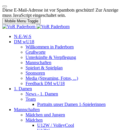
Diese E-Mail-Adresse ist vor Spambots geschützt! Zur Anzeige
muss JavaScript eingeschaltet sein.
Mobile Menu Toggle
N-E-W-S
DM wU18
Willkommen in Paderborn
Grußworte
Unterkünfte & Verpflegung
Mannschaften
Spielort & Spielplan
Sponsoren
Media (Streaming, Fotos, ...)
Feedback DM wU18
1. Damen
News - 1. Damen
Team
Portraits unser Damen 1-Spielerinnen
Mannschaften
Mädchen und Jungen
Mädchen
U12W / VolleyCool