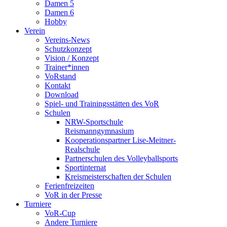
Damen 5
Damen 6
Hobby
Verein
Vereins-News
Schutzkonzept
Vision / Konzept
Trainer*innen
VoRstand
Kontakt
Download
Spiel- und Trainingsstätten des VoR
Schulen
NRW-Sportschule
Reismanngymnasium
Kooperationspartner Lise-Meitner-
Realschule
Partnerschulen des Volleyballsports
Sportinternat
Kreismeisterschaften der Schulen
Ferienfreizeiten
VoR in der Presse
Turniere
VoR-Cup
Andere Turniere