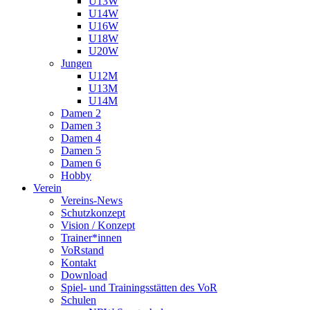
U13W
U14W
U16W
U18W
U20W
Jungen
U12M
U13M
U14M
Damen 2
Damen 3
Damen 4
Damen 5
Damen 6
Hobby
Verein
Vereins-News
Schutzkonzept
Vision / Konzept
Trainer*innen
VoRstand
Kontakt
Download
Spiel- und Trainingsstätten des VoR
Schulen