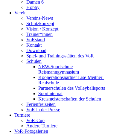
Damen 6
Hobby
Verein
Vereins-News
Schutzkonzept
Vision / Konzept
Trainer*innen
VoRstand
Kontakt
Download
Spiel- und Trainingsstätten des VoR
Schulen
NRW-Sportschule
Reismanngymnasium
Kooperationspartner Lise-Meitner-
Realschule
Partnerschulen des Volleyballsports
Sportinternat
Kreismeisterschaften der Schulen
Ferienfreizeiten
VoR in der Presse
Turniere
VoR-Cup
Andere Turniere
VoR-Fotogalerien