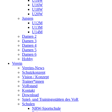
U14W
U16W
U18W
U20W
Jungen
U12M
U13M
U14M
Damen 2
Damen 3
Damen 4
Damen 5
Damen 6
Hobby
Verein
Vereins-News
Schutzkonzept
Vision / Konzept
Trainer*innen
VoRstand
Kontakt
Download
Spiel- und Trainingsstätten des VoR
Schulen
NRW-Sportschule