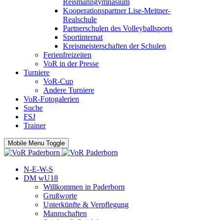
Reismanngymnasium
Kooperationspartner Lise-Meitner-
Realschule
Partnerschulen des Volleyballsports
Sportinternat
Kreismeisterschaften der Schulen
Ferienfreizeiten
VoR in der Presse
Turniere
VoR-Cup
Andere Turniere
VoR-Fotogalerien
Suche
FSJ
Trainer
Mobile Menu Toggle
N-E-W-S
DM wU18
Willkommen in Paderborn
Grußworte
Unterkünfte & Verpflegung
Mannschaften