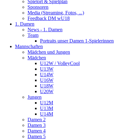
Spielort & Spielplan
Sponsoren
Media (Streaming, Fotos, ...)
Feedback DM wU18
1. Damen
News - 1. Damen
Team
Portraits unser Damen 1-Spielerinnen
Mannschaften
Mädchen und Jungen
Mädchen
U12W / VolleyCool
U13W
U14W
U16W
U18W
U20W
Jungen
U12M
U13M
U14M
Damen 2
Damen 3
Damen 4
Damen 5