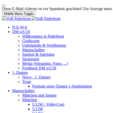
Diese E-Mail-Adresse ist vor Spambots geschützt! Zur Anzeige muss J
Mobile Menu Toggle
N-E-W-S
DM wU18
Willkommen in Paderborn
Grußworte
Unterkünfte & Verpflegung
Mannschaften
Spielort & Spielplan
Sponsoren
Media (Streaming, Fotos, ...)
Feedback DM wU18
1. Damen
News - 1. Damen
Team
Portraits unser Damen 1-Spielerinnen
Mannschaften
Mädchen und Jungen
Mädchen
U12W / VolleyCool
U13W