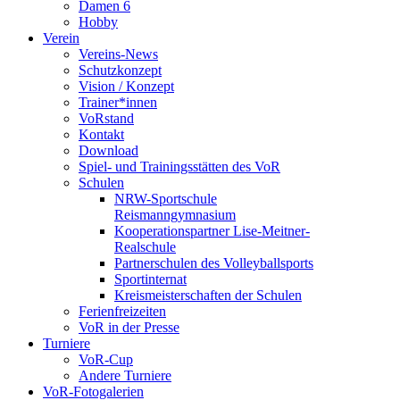
Damen 6
Hobby
Verein
Vereins-News
Schutzkonzept
Vision / Konzept
Trainer*innen
VoRstand
Kontakt
Download
Spiel- und Trainingsstätten des VoR
Schulen
NRW-Sportschule
Reismanngymnasium
Kooperationspartner Lise-Meitner-
Realschule
Partnerschulen des Volleyballsports
Sportinternat
Kreismeisterschaften der Schulen
Ferienfreizeiten
VoR in der Presse
Turniere
VoR-Cup
Andere Turniere
VoR-Fotogalerien