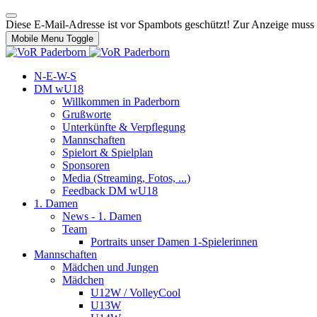
Diese E-Mail-Adresse ist vor Spambots geschützt! Zur Anzeige muss J
Mobile Menu Toggle
N-E-W-S
DM wU18
Willkommen in Paderborn
Grußworte
Unterkünfte & Verpflegung
Mannschaften
Spielort & Spielplan
Sponsoren
Media (Streaming, Fotos, ...)
Feedback DM wU18
1. Damen
News - 1. Damen
Team
Portraits unser Damen 1-Spielerinnen
Mannschaften
Mädchen und Jungen
Mädchen
U12W / VolleyCool
U13W