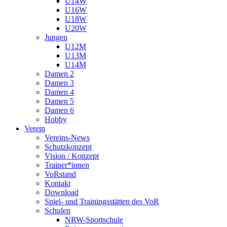
U14W
U16W
U18W
U20W
Jungen
U12M
U13M
U14M
Damen 2
Damen 3
Damen 4
Damen 5
Damen 6
Hobby
Verein
Vereins-News
Schutzkonzept
Vision / Konzept
Trainer*innen
VoRstand
Kontakt
Download
Spiel- und Trainingsstätten des VoR
Schulen
NRW-Sportschule