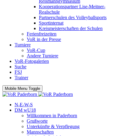
Reismanngymnasium
Kooperationspartner Lise-Meitner-
Realschule
Partnerschulen des Volleyballsports
Sportinternat
Kreismeisterschaften der Schulen
Ferienfreizeiten
VoR in der Presse
Turniere
VoR-Cup
Andere Turniere
VoR-Fotogalerien
Suche
FSJ
Trainer
Mobile Menu Toggle
N-E-W-S
DM wU18
Willkommen in Paderborn
Grußworte
Unterkünfte & Verpflegung
Mannschaften