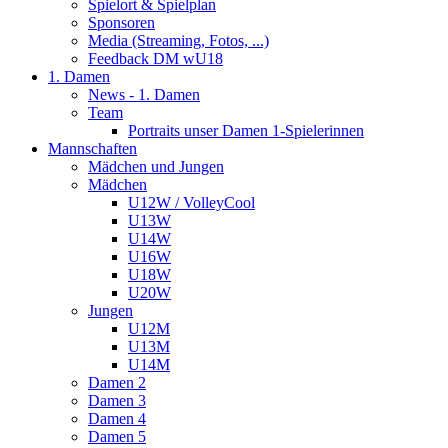
Spielort & Spielplan
Sponsoren
Media (Streaming, Fotos, ...)
Feedback DM wU18
1. Damen
News - 1. Damen
Team
Portraits unser Damen 1-Spielerinnen
Mannschaften
Mädchen und Jungen
Mädchen
U12W / VolleyCool
U13W
U14W
U16W
U18W
U20W
Jungen
U12M
U13M
U14M
Damen 2
Damen 3
Damen 4
Damen 5