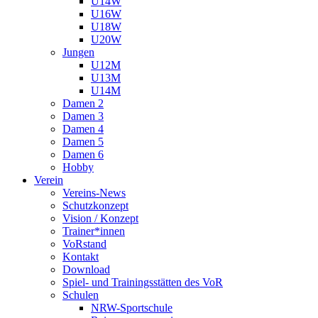
U14W
U16W
U18W
U20W
Jungen
U12M
U13M
U14M
Damen 2
Damen 3
Damen 4
Damen 5
Damen 6
Hobby
Verein
Vereins-News
Schutzkonzept
Vision / Konzept
Trainer*innen
VoRstand
Kontakt
Download
Spiel- und Trainingsstätten des VoR
Schulen
NRW-Sportschule