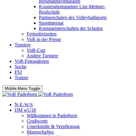
Reismanngymnasium
Kooperationspartner Lise-Meitner-
Realschule
Partnerschulen des Volleyballsports
Sportinternat
Kreismeisterschaften der Schulen
Ferienfreizeiten
VoR in der Presse
Turniere
VoR-Cup
Andere Turniere
VoR-Fotogalerien
Suche
FSJ
Trainer
Mobile Menu Toggle
N-E-W-S
DM wU18
Willkommen in Paderborn
Grußworte
Unterkünfte & Verpflegung
Mannschaften