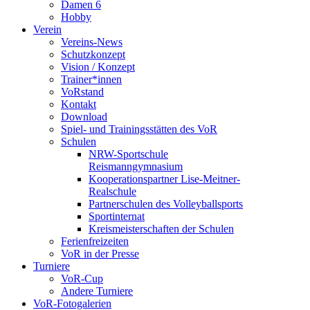
Damen 6
Hobby
Verein
Vereins-News
Schutzkonzept
Vision / Konzept
Trainer*innen
VoRstand
Kontakt
Download
Spiel- und Trainingsstätten des VoR
Schulen
NRW-Sportschule
Reismanngymnasium
Kooperationspartner Lise-Meitner-
Realschule
Partnerschulen des Volleyballsports
Sportinternat
Kreismeisterschaften der Schulen
Ferienfreizeiten
VoR in der Presse
Turniere
VoR-Cup
Andere Turniere
VoR-Fotogalerien