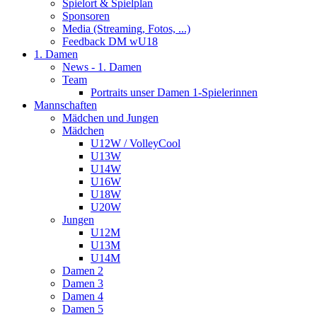
Spielort & Spielplan
Sponsoren
Media (Streaming, Fotos, ...)
Feedback DM wU18
1. Damen
News - 1. Damen
Team
Portraits unser Damen 1-Spielerinnen
Mannschaften
Mädchen und Jungen
Mädchen
U12W / VolleyCool
U13W
U14W
U16W
U18W
U20W
Jungen
U12M
U13M
U14M
Damen 2
Damen 3
Damen 4
Damen 5