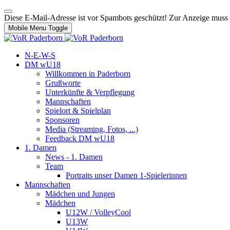
Diese E-Mail-Adresse ist vor Spambots geschützt! Zur Anzeige muss J
Mobile Menu Toggle
N-E-W-S
DM wU18
Willkommen in Paderborn
Grußworte
Unterkünfte & Verpflegung
Mannschaften
Spielort & Spielplan
Sponsoren
Media (Streaming, Fotos, ...)
Feedback DM wU18
1. Damen
News - 1. Damen
Team
Portraits unser Damen 1-Spielerinnen
Mannschaften
Mädchen und Jungen
Mädchen
U12W / VolleyCool
U13W