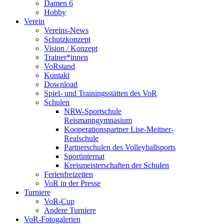
Damen 6
Hobby
Verein
Vereins-News
Schutzkonzept
Vision / Konzept
Trainer*innen
VoRstand
Kontakt
Download
Spiel- und Trainingsstätten des VoR
Schulen
NRW-Sportschule
Reismanngymnasium
Kooperationspartner Lise-Meitner-
Realschule
Partnerschulen des Volleyballsports
Sportinternat
Kreismeisterschaften der Schulen
Ferienfreizeiten
VoR in der Presse
Turniere
VoR-Cup
Andere Turniere
VoR-Fotogalerien