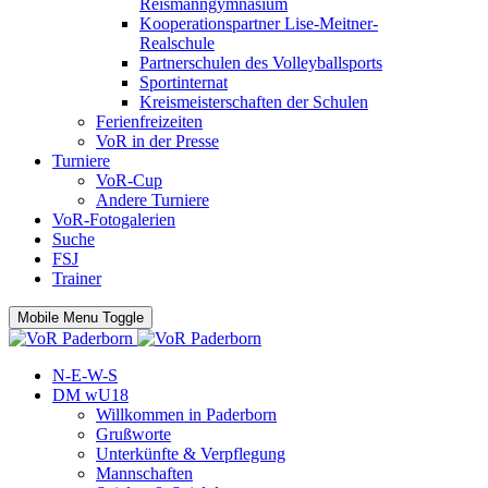
Reismanngymnasium
Kooperationspartner Lise-Meitner-
Realschule
Partnerschulen des Volleyballsports
Sportinternat
Kreismeisterschaften der Schulen
Ferienfreizeiten
VoR in der Presse
Turniere
VoR-Cup
Andere Turniere
VoR-Fotogalerien
Suche
FSJ
Trainer
Mobile Menu Toggle
N-E-W-S
DM wU18
Willkommen in Paderborn
Grußworte
Unterkünfte & Verpflegung
Mannschaften