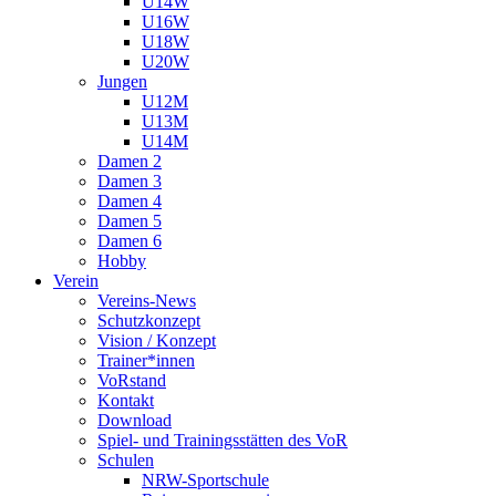
U14W
U16W
U18W
U20W
Jungen
U12M
U13M
U14M
Damen 2
Damen 3
Damen 4
Damen 5
Damen 6
Hobby
Verein
Vereins-News
Schutzkonzept
Vision / Konzept
Trainer*innen
VoRstand
Kontakt
Download
Spiel- und Trainingsstätten des VoR
Schulen
NRW-Sportschule