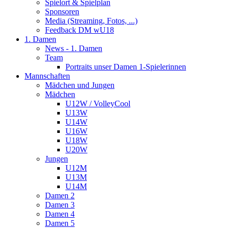
Spielort & Spielplan
Sponsoren
Media (Streaming, Fotos, ...)
Feedback DM wU18
1. Damen
News - 1. Damen
Team
Portraits unser Damen 1-Spielerinnen
Mannschaften
Mädchen und Jungen
Mädchen
U12W / VolleyCool
U13W
U14W
U16W
U18W
U20W
Jungen
U12M
U13M
U14M
Damen 2
Damen 3
Damen 4
Damen 5