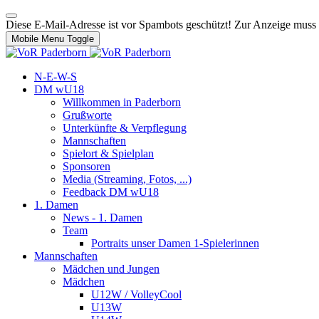
Diese E-Mail-Adresse ist vor Spambots geschützt! Zur Anzeige muss J
Mobile Menu Toggle
N-E-W-S
DM wU18
Willkommen in Paderborn
Grußworte
Unterkünfte & Verpflegung
Mannschaften
Spielort & Spielplan
Sponsoren
Media (Streaming, Fotos, ...)
Feedback DM wU18
1. Damen
News - 1. Damen
Team
Portraits unser Damen 1-Spielerinnen
Mannschaften
Mädchen und Jungen
Mädchen
U12W / VolleyCool
U13W