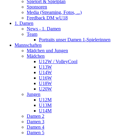
Spielort & Spielplan
Sponsoren
Media (Streaming, Fotos, ...)
Feedback DM wU18
1. Damen
News - 1. Damen
Team
Portraits unser Damen 1-Spielerinnen
Mannschaften
Mädchen und Jungen
Mädchen
U12W / VolleyCool
U13W
U14W
U16W
U18W
U20W
Jungen
U12M
U13M
U14M
Damen 2
Damen 3
Damen 4
Damen 5