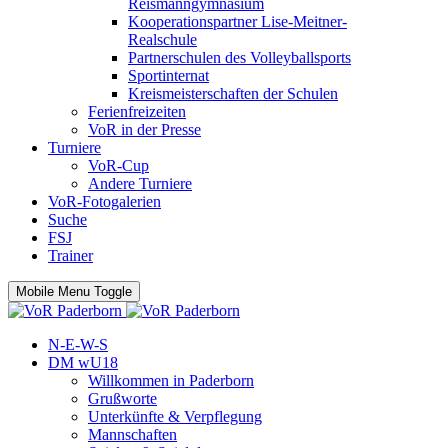
Reismanngymnasium
Kooperationspartner Lise-Meitner-
Realschule
Partnerschulen des Volleyballsports
Sportinternat
Kreismeisterschaften der Schulen
Ferienfreizeiten
VoR in der Presse
Turniere
VoR-Cup
Andere Turniere
VoR-Fotogalerien
Suche
FSJ
Trainer
Mobile Menu Toggle
N-E-W-S
DM wU18
Willkommen in Paderborn
Grußworte
Unterkünfte & Verpflegung
Mannschaften