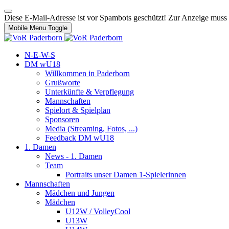
Diese E-Mail-Adresse ist vor Spambots geschützt! Zur Anzeige muss J
Mobile Menu Toggle
N-E-W-S
DM wU18
Willkommen in Paderborn
Grußworte
Unterkünfte & Verpflegung
Mannschaften
Spielort & Spielplan
Sponsoren
Media (Streaming, Fotos, ...)
Feedback DM wU18
1. Damen
News - 1. Damen
Team
Portraits unser Damen 1-Spielerinnen
Mannschaften
Mädchen und Jungen
Mädchen
U12W / VolleyCool
U13W