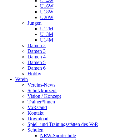
U14W
U16W
U18W
U20W
Jungen
U12M
U13M
U14M
Damen 2
Damen 3
Damen 4
Damen 5
Damen 6
Hobby
Verein
Vereins-News
Schutzkonzept
Vision / Konzept
Trainer*innen
VoRstand
Kontakt
Download
Spiel- und Trainingsstätten des VoR
Schulen
NRW-Sportschule