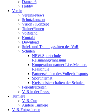
Damen 6
Hobby
Verein
Vereins-News
Schutzkonzept
Vision / Konzept
Trainer*innen
VoRstand
Kontakt
Download
Spiel- und Trainingsstätten des VoR
Schulen
NRW-Sportschule
Reismanngymnasium
Kooperationspartner Lise-Meitner-
Realschule
Partnerschulen des Volleyballsports
Sportinternat
Kreismeisterschaften der Schulen
Ferienfreizeiten
VoR in der Presse
Turniere
VoR-Cup
Andere Turniere
VoR-Fotogalerien