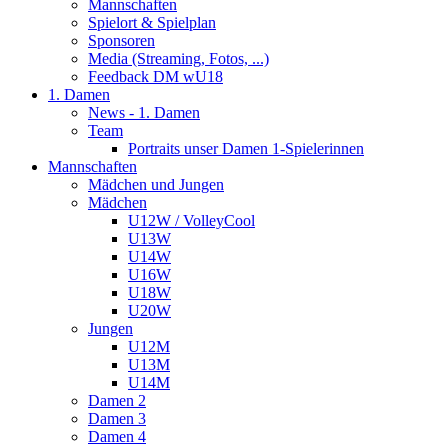
Mannschaften
Spielort & Spielplan
Sponsoren
Media (Streaming, Fotos, ...)
Feedback DM wU18
1. Damen
News - 1. Damen
Team
Portraits unser Damen 1-Spielerinnen
Mannschaften
Mädchen und Jungen
Mädchen
U12W / VolleyCool
U13W
U14W
U16W
U18W
U20W
Jungen
U12M
U13M
U14M
Damen 2
Damen 3
Damen 4