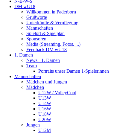
N-E-W-S
DM wU18
Willkommen in Paderborn
Grußworte
Unterkünfte & Verpflegung
Mannschaften
Spielort & Spielplan
Sponsoren
Media (Streaming, Fotos, ...)
Feedback DM wU18
1. Damen
News - 1. Damen
Team
Portraits unser Damen 1-Spielerinnen
Mannschaften
Mädchen und Jungen
Mädchen
U12W / VolleyCool
U13W
U14W
U16W
U18W
U20W
Jungen
U12M