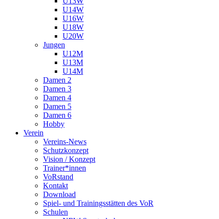
U13W
U14W
U16W
U18W
U20W
Jungen
U12M
U13M
U14M
Damen 2
Damen 3
Damen 4
Damen 5
Damen 6
Hobby
Verein
Vereins-News
Schutzkonzept
Vision / Konzept
Trainer*innen
VoRstand
Kontakt
Download
Spiel- und Trainingsstätten des VoR
Schulen