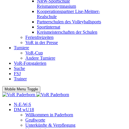
NRW-Sportschule
Reismanngymnasium
Kooperationspartner Lise-Meitner-
Realschule
Partnerschulen des Volleyballsports
Sportinternat
Kreismeisterschaften der Schulen
Ferienfreizeiten
VoR in der Presse
Turniere
VoR-Cup
Andere Turniere
VoR-Fotogalerien
Suche
FSJ
Trainer
Mobile Menu Toggle
N-E-W-S
DM wU18
Willkommen in Paderborn
Grußworte
Unterkünfte & Verpflegung