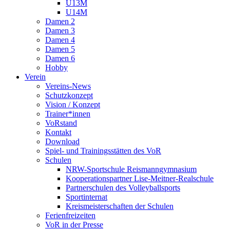
U13M
U14M
Damen 2
Damen 3
Damen 4
Damen 5
Damen 6
Hobby
Verein
Vereins-News
Schutzkonzept
Vision / Konzept
Trainer*innen
VoRstand
Kontakt
Download
Spiel- und Trainingsstätten des VoR
Schulen
NRW-Sportschule Reismanngymnasium
Kooperationspartner Lise-Meitner-Realschule
Partnerschulen des Volleyballsports
Sportinternat
Kreismeisterschaften der Schulen
Ferienfreizeiten
VoR in der Presse