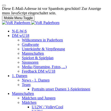
Diese E-Mail-Adresse ist vor Spambots geschützt! Zur Anzeige
muss JavaScript eingeschaltet sein.
Mobile Menu Toggle
N-E-W-S
DM wU18
Willkommen in Paderborn
Grußworte
Unterkünfte & Verpflegung
Mannschaften
Spielort & Spielplan
Sponsoren
Media (Streaming, Fotos, ...)
Feedback DM wU18
1. Damen
News - 1. Damen
Team
Portraits unser Damen 1-Spielerinnen
Mannschaften
Mädchen und Jungen
Mädchen
U12W / VolleyCool