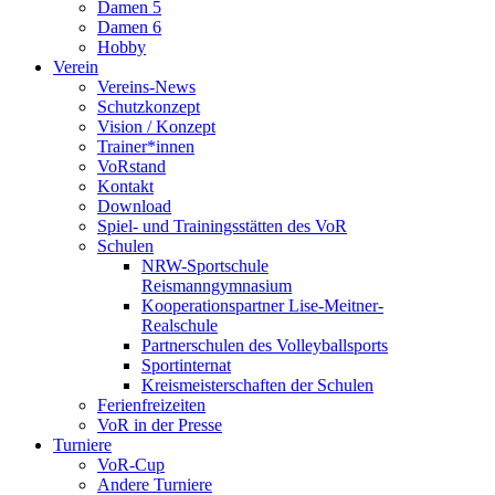
Damen 5
Damen 6
Hobby
Verein
Vereins-News
Schutzkonzept
Vision / Konzept
Trainer*innen
VoRstand
Kontakt
Download
Spiel- und Trainingsstätten des VoR
Schulen
NRW-Sportschule
Reismanngymnasium
Kooperationspartner Lise-Meitner-
Realschule
Partnerschulen des Volleyballsports
Sportinternat
Kreismeisterschaften der Schulen
Ferienfreizeiten
VoR in der Presse
Turniere
VoR-Cup
Andere Turniere