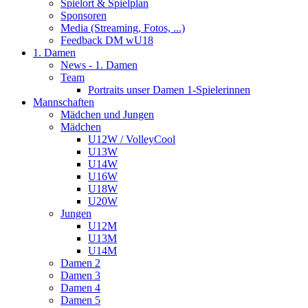
Spielort & Spielplan
Sponsoren
Media (Streaming, Fotos, ...)
Feedback DM wU18
1. Damen
News - 1. Damen
Team
Portraits unser Damen 1-Spielerinnen
Mannschaften
Mädchen und Jungen
Mädchen
U12W / VolleyCool
U13W
U14W
U16W
U18W
U20W
Jungen
U12M
U13M
U14M
Damen 2
Damen 3
Damen 4
Damen 5