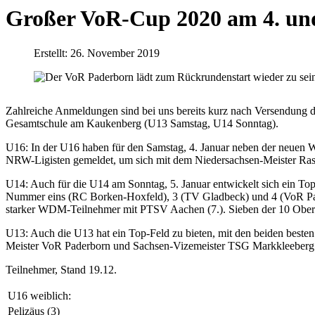
Großer VoR-Cup 2020 am 4. und
Erstellt: 26. November 2019
Zahlreiche Anmeldungen sind bei uns bereits kurz nach Versendung 
Gesamtschule am Kaukenberg (U13 Samstag, U14 Sonntag).
U16: In der U16 haben für den Samstag, 4. Januar neben der neu
NRW-Ligisten gemeldet, um sich mit dem Niedersachsen-Meister Ra
U14: Auch für die U14 am Sonntag, 5
. Januar
entwickelt sich ein To
Nummer eins (RC Borken-Hoxfeld), 3 (TV Gladbeck) und 4 (VoR Pa
starker WDM-Teilnehmer mit PTSV Aachen (7.). Sieben der 10 Oberl
U13: Auch die U13 hat ein Top-Feld zu bieten, mit den beiden be
Meister VoR Paderborn und Sachsen-Vizemeister TSG Markkleeberg
Teilnehmer, Stand 19.12.
U16 weiblich:
Pelizäus (3)