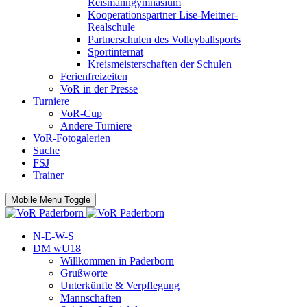
Reismanngymnasium
Kooperationspartner Lise-Meitner-
Realschule
Partnerschulen des Volleyballsports
Sportinternat
Kreismeisterschaften der Schulen
Ferienfreizeiten
VoR in der Presse
Turniere
VoR-Cup
Andere Turniere
VoR-Fotogalerien
Suche
FSJ
Trainer
Mobile Menu Toggle
N-E-W-S
DM wU18
Willkommen in Paderborn
Grußworte
Unterkünfte & Verpflegung
Mannschaften