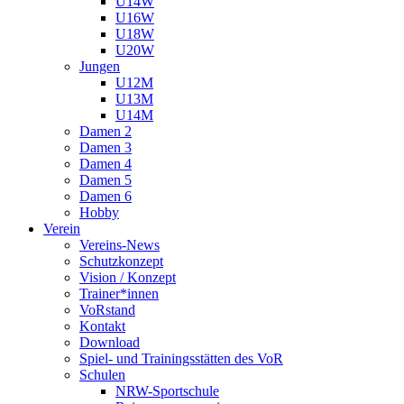
U14W
U16W
U18W
U20W
Jungen
U12M
U13M
U14M
Damen 2
Damen 3
Damen 4
Damen 5
Damen 6
Hobby
Verein
Vereins-News
Schutzkonzept
Vision / Konzept
Trainer*innen
VoRstand
Kontakt
Download
Spiel- und Trainingsstätten des VoR
Schulen
NRW-Sportschule