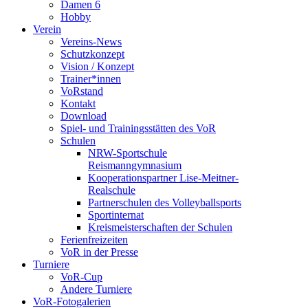
Damen 6
Hobby
Verein
Vereins-News
Schutzkonzept
Vision / Konzept
Trainer*innen
VoRstand
Kontakt
Download
Spiel- und Trainingsstätten des VoR
Schulen
NRW-Sportschule
Reismanngymnasium
Kooperationspartner Lise-Meitner-
Realschule
Partnerschulen des Volleyballsports
Sportinternat
Kreismeisterschaften der Schulen
Ferienfreizeiten
VoR in der Presse
Turniere
VoR-Cup
Andere Turniere
VoR-Fotogalerien