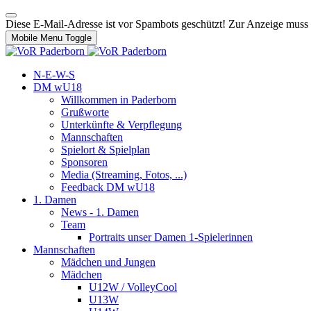
Diese E-Mail-Adresse ist vor Spambots geschützt! Zur Anzeige muss J
Mobile Menu Toggle
N-E-W-S
DM wU18
Willkommen in Paderborn
Grußworte
Unterkünfte & Verpflegung
Mannschaften
Spielort & Spielplan
Sponsoren
Media (Streaming, Fotos, ...)
Feedback DM wU18
1. Damen
News - 1. Damen
Team
Portraits unser Damen 1-Spielerinnen
Mannschaften
Mädchen und Jungen
Mädchen
U12W / VolleyCool
U13W