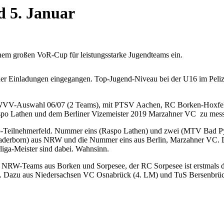
 5. Januar
der Einladungen eingegangen. Top-Jugend-Niveau bei der U16 im Peliz
en WVV-Auswahl 06/07 (2 Teams), mit PTSV Aachen, RC Borken-Hoxfe
spo Lathen und dem Berliner Vizemeister 2019 Marzahner VC zu mes
p-Teilnehmerfeld. Nummer eins (Raspo Lathen) und zwei (MTV Bad Pyrm
derborn) aus NRW und die Nummer eins aus Berlin, Marzahner VC. D
iga-Meister sind dabei. Wahnsinn.
sten NRW-Teams aus Borken und Sorpesee, der RC Sorpesee ist erstm
. Dazu aus Niedersachsen VC Osnabrück (4. LM) und TuS Bersenbrüc