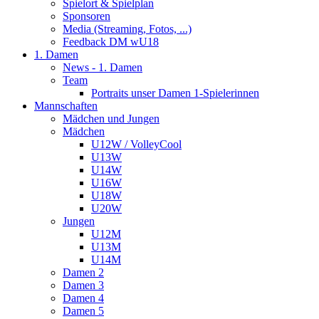
Spielort & Spielplan
Sponsoren
Media (Streaming, Fotos, ...)
Feedback DM wU18
1. Damen
News - 1. Damen
Team
Portraits unser Damen 1-Spielerinnen
Mannschaften
Mädchen und Jungen
Mädchen
U12W / VolleyCool
U13W
U14W
U16W
U18W
U20W
Jungen
U12M
U13M
U14M
Damen 2
Damen 3
Damen 4
Damen 5