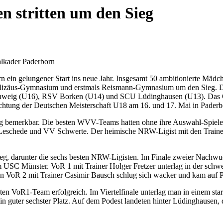
 stritten um den Sieg
lkader Paderborn
 ein gelungener Start ins neue Jahr. Insgesamt 50 ambitionierte Mäd
Pelizäus-Gymnasium und erstmals Reismann-Gymnasium um den Sieg. De
nschweig (U16), RSV Borken (U14) und SCU Lüdinghausen (U13). Das 
ichtung der Deutschen Meisterschaft U18 am 16. und 17. Mai in Paderb
ng bemerkbar. Die besten WVV-Teams hatten ohne ihre Auswahl-Spiele
eschede und VV Schwerte. Der heimische NRW-Ligist mit den Trainern
ieg, darunter die sechs besten NRW-Ligisten. Im Finale zweier Nachw
m USC Münster. VoR 1 mit Trainer Holger Fretzer unterlag in der s
 VoR 2 mit Trainer Casimir Bausch schlug sich wacker und kam auf P
n VoR1-Team erfolgreich. Im Viertelfinale unterlag man in einem star
n guter sechster Platz. Auf dem Podest landeten hinter Lüdinghause