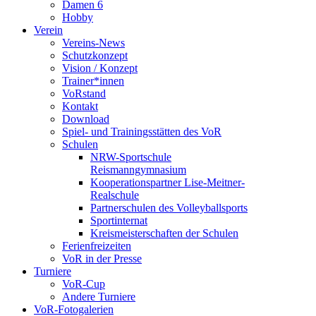
Damen 6
Hobby
Verein
Vereins-News
Schutzkonzept
Vision / Konzept
Trainer*innen
VoRstand
Kontakt
Download
Spiel- und Trainingsstätten des VoR
Schulen
NRW-Sportschule
Reismanngymnasium
Kooperationspartner Lise-Meitner-
Realschule
Partnerschulen des Volleyballsports
Sportinternat
Kreismeisterschaften der Schulen
Ferienfreizeiten
VoR in der Presse
Turniere
VoR-Cup
Andere Turniere
VoR-Fotogalerien