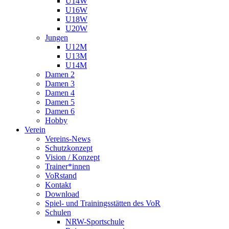
U14W
U16W
U18W
U20W
Jungen
U12M
U13M
U14M
Damen 2
Damen 3
Damen 4
Damen 5
Damen 6
Hobby
Verein
Vereins-News
Schutzkonzept
Vision / Konzept
Trainer*innen
VoRstand
Kontakt
Download
Spiel- und Trainingsstätten des VoR
Schulen
NRW-Sportschule