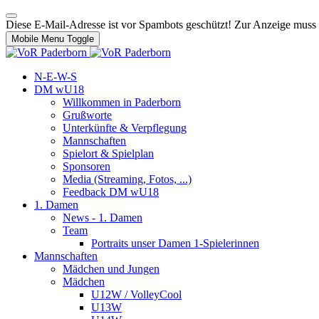
Diese E-Mail-Adresse ist vor Spambots geschützt! Zur Anzeige muss J
Mobile Menu Toggle
N-E-W-S
DM wU18
Willkommen in Paderborn
Grußworte
Unterkünfte & Verpflegung
Mannschaften
Spielort & Spielplan
Sponsoren
Media (Streaming, Fotos, ...)
Feedback DM wU18
1. Damen
News - 1. Damen
Team
Portraits unser Damen 1-Spielerinnen
Mannschaften
Mädchen und Jungen
Mädchen
U12W / VolleyCool
U13W