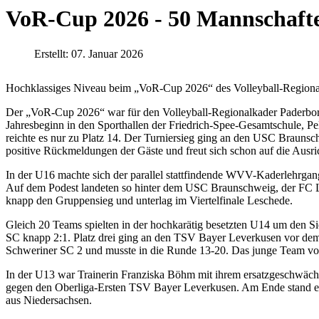
VoR-Cup 2026 - 50 Mannschaften
Erstellt: 07. Januar 2026
Hochklassiges Niveau beim „VoR-Cup 2026“ des Volleyball-Regiona
Der „VoR-Cup 2026“ war für den Volleyball-Regionalkader Paderborn
Jahresbeginn in den Sporthallen der Friedrich-Spee-Gesamtschule, 
reichte es nur zu Platz 14. Der Turniersieg ging an den USC Brau
positive Rückmeldungen der Gäste und freut sich schon auf die Ausr
In der U16 machte sich der parallel stattfindende WVV-Kaderlehrga
Auf dem Podest landeten so hinter dem USC Braunschweig, der FC L
knapp den Gruppensieg und unterlag im Viertelfinale Leschede.
Gleich 20 Teams spielten in der hochkarätig besetzten U14 um den S
SC knapp 2:1. Platz drei ging an den TSV Bayer Leverkusen vor de
Schweriner SC 2 und musste in die Runde 13-20. Das junge Team von
In der U13 war Trainerin Franziska Böhm mit ihrem ersatzgeschwächte
gegen den Oberliga-Ersten TSV Bayer Leverkusen. Am Ende stand ei
aus Niedersachsen.