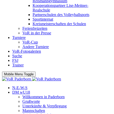
Reismanngymnasium
Kooperationspartner Lise-Meitner-
Realschule
Partnerschulen des Volleyballsports
Sportinternat
Kreismeisterschaften der Schulen
Ferienfreizeiten
VoR in der Presse
Turniere
VoR-Cup
Andere Turniere
VoR-Fotogalerien
Suche
FSJ
Trainer
Mobile Menu Toggle
N-E-W-S
DM wU18
Willkommen in Paderborn
Grußworte
Unterkünfte & Verpflegung
Mannschaften