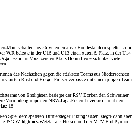
chen-Mannschaften aus 26 Vereinen aus 5 Bundesländern spielten zum
r VoR belegte in der U16 und U13 einen guten 6. Platz, in der U14
Orga-Team um Vorsitzenden Klaus Böhm freute sich über viele
orn.
rinnen das Nachsehen gegen die stärksten Teams aus Niedersachsen.
 Carsten Rust und Holger Fretzer verpasste mit einem jungen Team
uchsteams von Erstligisten besiegte der RSV Borken den Schweriner
chwere Vorrundengruppe den NRW-Liga-Ersten Leverkusen und dem
latz 18.
ken Spiel dem späteren Turniersieger Lüdinghausen, siegte dann aber
n, die JSG Waldgirmes-Wetzlar aus Hessen und der MTV Bad Pyrmont