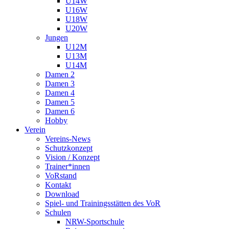
U14W
U16W
U18W
U20W
Jungen
U12M
U13M
U14M
Damen 2
Damen 3
Damen 4
Damen 5
Damen 6
Hobby
Verein
Vereins-News
Schutzkonzept
Vision / Konzept
Trainer*innen
VoRstand
Kontakt
Download
Spiel- und Trainingsstätten des VoR
Schulen
NRW-Sportschule