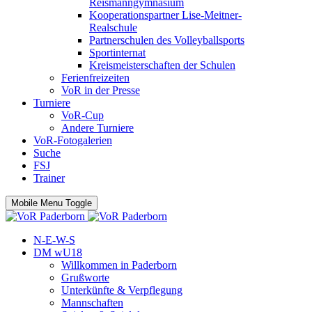
Reismanngymnasium
Kooperationspartner Lise-Meitner-
Realschule
Partnerschulen des Volleyballsports
Sportinternat
Kreismeisterschaften der Schulen
Ferienfreizeiten
VoR in der Presse
Turniere
VoR-Cup
Andere Turniere
VoR-Fotogalerien
Suche
FSJ
Trainer
Mobile Menu Toggle
N-E-W-S
DM wU18
Willkommen in Paderborn
Grußworte
Unterkünfte & Verpflegung
Mannschaften