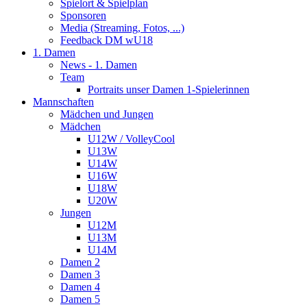
Spielort & Spielplan
Sponsoren
Media (Streaming, Fotos, ...)
Feedback DM wU18
1. Damen
News - 1. Damen
Team
Portraits unser Damen 1-Spielerinnen
Mannschaften
Mädchen und Jungen
Mädchen
U12W / VolleyCool
U13W
U14W
U16W
U18W
U20W
Jungen
U12M
U13M
U14M
Damen 2
Damen 3
Damen 4
Damen 5