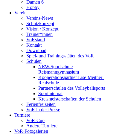
Damen 6
Hobby
Verein
Vereins-News
Schutzkonzept
Vision / Konzept
Trainer*innen
VoRstand
Kontakt
Download
Spiel- und Trainingsstätten des VoR
Schulen
NRW-Sportschule
Reismanngymnasium
Kooperationspartner Lise-Meitner-
Realschule
Partnerschulen des Volleyballsports
Sportinternat
Kreismeisterschaften der Schulen
Ferienfreizeiten
VoR in der Presse
Turniere
VoR-Cup
Andere Turniere
VoR-Fotogalerien