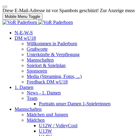
Diese E-Mail-Adresse ist vor Spambots geschützt! Zur Anzeige muss J
Mobile Menu Toggle
N-E-W-S
DM wU18
Willkommen in Paderborn
Grußworte
Unterkünfte & Verpflegung
Mannschaften
Spielort & Spielplan
Sponsoren
Media (Streaming, Fotos, ...)
Feedback DM wU18
1. Damen
News - 1. Damen
Team
Portraits unser Damen 1-Spielerinnen
Mannschaften
Mädchen und Jungen
Mädchen
U12W / VolleyCool
U13W